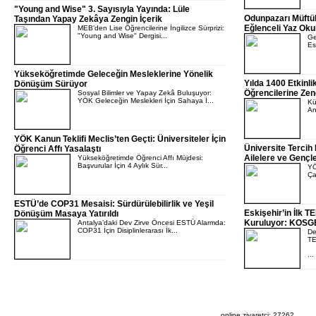
"Young and Wise" 3. Sayısıyla Yayında: Lüle
Odunpazarı Müftü
Taşından Yapay Zekâya Zengin İçerik
Eğlenceli Yaz Oku
MEB’den Lise Öğrencilerine İngilizce Sürprizi:
"Young and Wise" Dergisi...
Ge
Es
Yükseköğretimde Geleceğin Mesleklerine Yönelik
Yılda 1400 Etkinli
Dönüşüm Sürüyor
Öğrencilerine Zen
Sosyal Bilimler ve Yapay Zekâ Buluşuyor:
YÖK Geleceğin Meslekleri İçin Sahaya İ...
Kü
An
YÖK Kanun Teklifi Meclis’ten Geçti: Üniversiteler İçin
Üniversite Tercih
Öğrenci Affı Yasalaştı
Ailelere ve Gençle
Yükseköğretimde Öğrenci Affı Müjdesi:
Başvurular İçin 4 Aylık Sür...
YÖ
Ça
ESTÜ’de COP31 Mesaisi: Sürdürülebilirlik ve Yeşil
Eskişehir’in İlk
Dönüşüm Masaya Yatırıldı
Kuruluyor: KOSGE
Antalya’daki Dev Zirve Öncesi ESTÜ Alarmda:
COP31 İçin Disiplinlerarası İk...
De
TE
...
online ziyaretçi: 27262