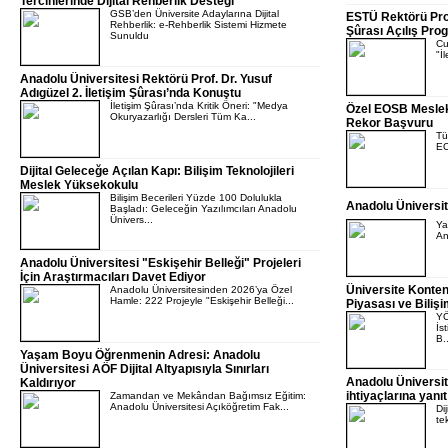
Tercihlerinde Dijital Rehberlik Desteği
GSB’den Üniversite Adaylarına Dijital
ESTÜ Rektörü Prof
Rehberlik: e-Rehberlik Sistemi Hizmete
Şûrası Açılış Prog
Sunuldu
Cu
"İ
Anadolu Üniversitesi Rektörü Prof. Dr. Yusuf
Adıgüzel 2. İletişim Şûrası’nda Konuştu
İletişim Şûrası’nda Kritik Öneri: "Medya
Özel EOSB Mesleki
Okuryazarlığı Dersleri Tüm Ka...
Rekor Başvuru
Tü
EO
Dijital Geleceğe Açılan Kapı: Bilişim Teknolojileri
Meslek Yüksekokulu
Bilişim Becerileri Yüzde 100 Dolulukla
Anadolu Üniversi
Başladı: Geleceğin Yazılımcıları Anadolu
Ünivers...
Ya
An
Anadolu Üniversitesi "Eskişehir Belleği" Projeleri
İçin Araştırmacıları Davet Ediyor
Üniversite Konten
Anadolu Üniversitesinden 2026’ya Özel
Hamle: 222 Projeyle "Eskişehir Belleği...
Piyasası ve Biliş
YÖ
İs
B..
Yaşam Boyu Öğrenmenin Adresi: Anadolu
Üniversitesi AÖF Dijital Altyapısıyla Sınırları
Anadolu Üniversit
Kaldırıyor
ihtiyaçlarına yanıt
Zamandan ve Mekândan Bağımsız Eğitim:
Anadolu Üniversitesi Açıköğretim Fak...
Di
te