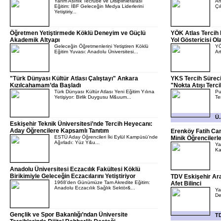
Yarım Asırlık Tecrübe ve Disiplinlerarası
An
Eğitim: İBF Geleceğin Medya Liderlerini
Çı
Yetiştiriy...
Öğretmen Yetiştirmede Köklü Deneyim ve Güçlü
YÖK Atlas Tercih
Akademik Altyapı
Yol Göstericisi Ol
Geleceğin Öğretmenlerini Yetiştiren Köklü
YÖ
Eğitim Yuvası: Anadolu Üniversitesi...
Ar
"Türk Dünyası Kültür Atlası Çalıştayı" Ankara
YKS Tercih Sürec
Kızılcahamam’da Başladı
"Nokta Atışı Terci
Türk Dünyası Kültür Atlası Yeni Eğitim Yılına
Pu
Yetişiyor: Birlik Duygusu M&uum...
Te
Ü.
Eskişehir Teknik Üniversitesi’nde Tercih Heyecanı:
Aday Öğrencilere Kapsamlı Tanıtım
Erenköy Fatih Cam
ESTÜ Aday Öğrencileri İki Eylül Kampüsü’nde
Minik Öğrencilerl
Ağırladı: Yüz Y&u...
Ya
Ka
Anadolu Üniversitesi Eczacılık Fakültesi Köklü
Birikimiyle Geleceğin Eczacılarını Yetiştiriyor
TDV Eskişehir Ar
1968’den Günümüze Tam Akredite Eğitim:
Afet Bilinci
Anadolu Eczacılık Sağlık Sektör&...
Ya
De
Gençlik ve Spor Bakanlığı’ndan Üniversite
TD