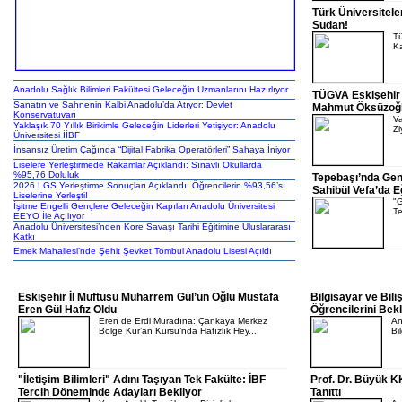
Türk Üniversitele
Sudan!
Tü
Ka
Anadolu Sağlık Bilimleri Fakültesi Geleceğin Uzmanlarını Hazırlıyor
TÜGVA Eskişehir Y
Sanatın ve Sahnenin Kalbi Anadolu’da Atıyor: Devlet
Mahmut Öksüzoğl
Konservatuvarı
Va
Yaklaşık 70 Yıllık Birikimle Geleceğin Liderleri Yetişiyor: Anadolu
Zi
Üniversitesi İİBF
İnsansız Üretim Çağında “Dijital Fabrika Operatörleri” Sahaya İniyor
Liselere Yerleştirmede Rakamlar Açıklandı: Sınavlı Okullarda
%95,76 Doluluk
Tepebaşı’nda Gen
2026 LGS Yerleştirme Sonuçları Açıklandı: Öğrencilerin %93,56’sı
Sahibül Vefa’da E
Liselerine Yerleşti!
"G
İşitme Engelli Gençlere Geleceğin Kapıları Anadolu Üniversitesi
Te
EEYO İle Açılıyor
Anadolu Üniversitesi’nden Kore Savaşı Tarihi Eğitimine Uluslararası
Katkı
Emek Mahallesi’nde Şehit Şevket Tombul Anadolu Lisesi Açıldı
Eskişehir İl Müftüsü Muharrem Gül’ün Oğlu Mustafa
Bilgisayar ve Biliş
Eren Gül Hafız Oldu
Öğrencilerini Bekl
Eren de Erdi Muradına: Çankaya Merkez
An
Bölge Kur’an Kursu’nda Hafızlık Hey...
Bil
"İletişim Bilimleri" Adını Taşıyan Tek Fakülte: İBF
Prof. Dr. Büyük K
Tercih Döneminde Adayları Bekliyor
Tanıttı