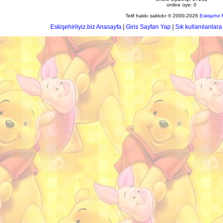
online üye: 0
Telif hakkı saklıdır © 2000-2026
Eskişehir
Eskişehirliyiz.biz Anasayfa
|
Giris Sayfan Yap
|
Sık kullanılanlara