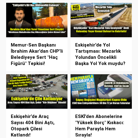
Memur-Sen Başkanı
Eskişehir’de Yol
İbrahim Akar’dan CHP’li
Tartışması: Mezarlık
Belediyeye Sert "Haç
Yolundan Öncelikli
Figürü" Tepkisi!
Başka Yol Yok muydu?
Eskişehir’de Araç
ESKİ’den Abonelerine
Sayısı 404 Bini Aştı,
"Yüksek Borç" Kıskacı:
Otopark Çilesi
Hem Parayla Hem
Katlandı!
Sırayla!