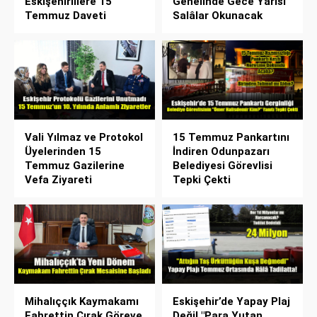
Eskişehirlilere 15
Genelinde Gece Yarısı
Temmuz Daveti
Salâlar Okunacak
Vali Yılmaz ve Protokol
15 Temmuz Pankartını
Üyelerinden 15
İndiren Odunpazarı
Temmuz Gazilerine
Belediyesi Görevlisi
Vefa Ziyareti
Tepki Çekti
Mihalıççık Kaymakamı
Eskişehir’de Yapay Plaj
Fahrettin Çırak Göreve
Değil "Para Yutan