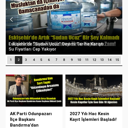
Milyonluk İhale, Sadece 30 Günlük Hizmet:
M
Kentpark Yapay Plajı Açıldı!
"
1
2
3
4
5
6
7
8
9
10
11
12
13
14
15
AK Parti Odunpazarı
2027 Yılı Hac Kesin
İlçe Başkanı
Kayıt İşlemleri Başladı!
Bandırma’dan