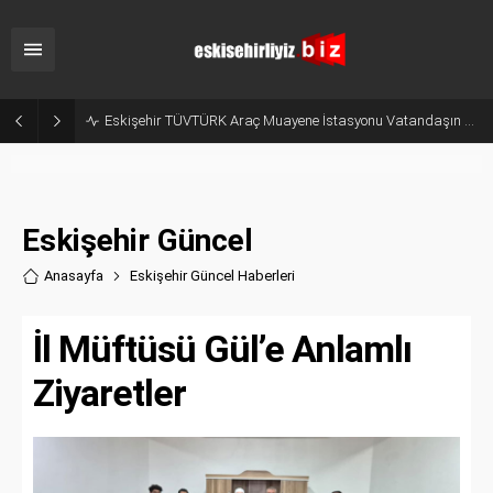
Odunpazarı Yaz Kur’an Kurslarında Değerler Eğitimi Seminerleri Düzenlendi
Eskişehir Güncel
Anasayfa
Eskişehir Güncel Haberler
i
İl Müftüsü Gül’e Anlamlı
Ziyaretler