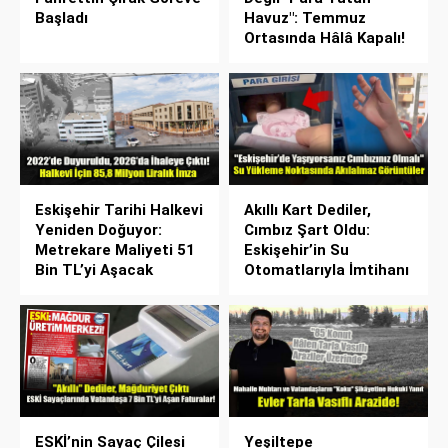
Başladı
Havuz": Temmuz
Ortasında Hâlâ Kapalı!
Eskişehir Tarihi Halkevi
Akıllı Kart Dediler,
Yeniden Doğuyor:
Cımbız Şart Oldu:
Metrekare Maliyeti 51
Eskişehir’in Su
Bin TL’yi Aşacak
Otomatlarıyla İmtihanı
ESKİ’nin Sayaç Çilesi
Yeşiltepe