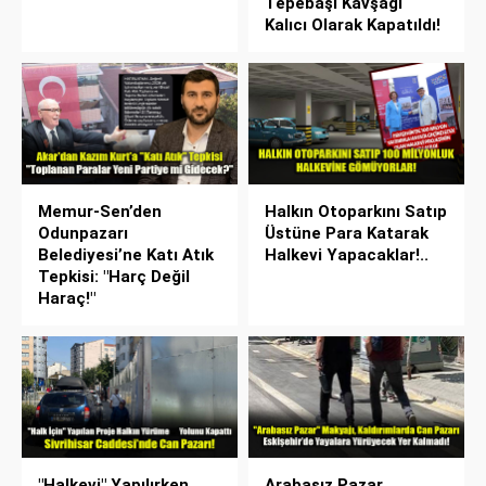
Tepebaşı Kavşağı
Kalıcı Olarak Kapatıldı!
Memur-Sen’den
Halkın Otoparkını Satıp
Odunpazarı
Üstüne Para Katarak
Belediyesi’ne Katı Atık
Halkevi Yapacaklar!..
Tepkisi: "Harç Değil
Haraç!"
"Halkevi" Yapılırken
Arabasız Pazar