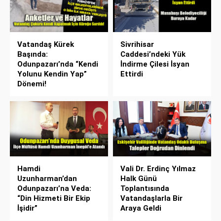
Vatandaş Kürek
Sivrihisar
Başında:
Caddesi’ndeki Yük
Odunpazarı’nda “Kendi
İndirme Çilesi İsyan
Yolunu Kendin Yap”
Ettirdi
Dönemi!
Hamdi
Vali Dr. Erdinç Yılmaz
Uzunharman’dan
Halk Günü
Odunpazarı’na Veda:
Toplantısında
“Din Hizmeti Bir Ekip
Vatandaşlarla Bir
İşidir”
Araya Geldi