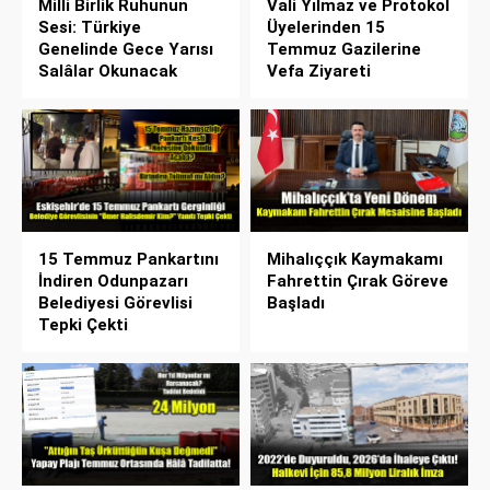
Milli Birlik Ruhunun
Vali Yılmaz ve Protokol
Sesi: Türkiye
Üyelerinden 15
Genelinde Gece Yarısı
Temmuz Gazilerine
Salâlar Okunacak
Vefa Ziyareti
15 Temmuz Pankartını
Mihalıççık Kaymakamı
İndiren Odunpazarı
Fahrettin Çırak Göreve
Belediyesi Görevlisi
Başladı
Tepki Çekti