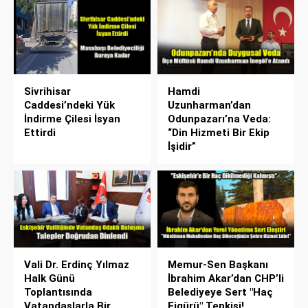
Sivrihisar
Hamdi
Caddesi’ndeki Yük
Uzunharman’dan
İndirme Çilesi İsyan
Odunpazarı’na Veda:
Ettirdi
“Din Hizmeti Bir Ekip
İşidir”
Vali Dr. Erdinç Yılmaz
Memur-Sen Başkanı
Halk Günü
İbrahim Akar’dan CHP’li
Toplantısında
Belediyeye Sert "Haç
Vatandaşlarla Bir
Figürü" Tepkisi!