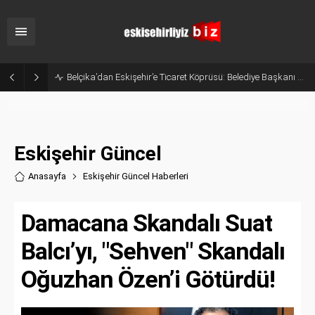
Eskişehir’in Gururu Elif Ertek Millî Takım Kampına Davet Edildi!
Eskişehir Güncel
Anasayfa
Eskişehir Güncel Haberler
i
Damacana Skandalı Suat
Balcı’yı, "Sehven" Skandalı
Oğuzhan Özen’i Götürdü!