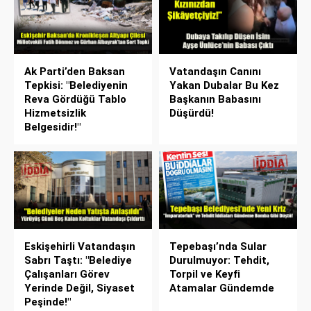
Ak Parti’den Baksan
Vatandaşın Canını
Tepkisi: "Belediyenin
Yakan Dubalar Bu Kez
Reva Gördüğü Tablo
Başkanın Babasını
Hizmetsizlik
Düşürdü!
Belgesidir!"
Eskişehirli Vatandaşın
Tepebaşı’nda Sular
Sabrı Taştı: "Belediye
Durulmuyor: Tehdit,
Çalışanları Görev
Torpil ve Keyfi
Yerinde Değil, Siyaset
Atamalar Gündemde
Peşinde!"