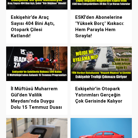
Eskişehir’de Araç
ESKİ’den Abonelerine
Sayısı 404 Bini Aştı,
"Yüksek Borç" Kıskacı:
Otopark Çilesi
Hem Parayla Hem
Katlandı!
Sırayla!
İl Müftüsü Muharrem
Eskişehir’in Otopark
Gül’den Valilik
Yatırımları Gerçeğin
Meydanı’nda Duygu
Çok Gerisinde Kalıyor
Dolu 15 Temmuz Duası