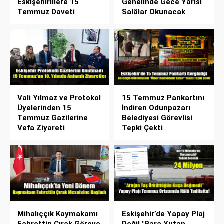
Eskişehirlilere 15
Genelinde Gece Yarısı
Temmuz Daveti
Salâlar Okunacak
Vali Yılmaz ve Protokol
15 Temmuz Pankartını
Üyelerinden 15
İndiren Odunpazarı
Temmuz Gazilerine
Belediyesi Görevlisi
Vefa Ziyareti
Tepki Çekti
Mihalıççık Kaymakamı
Eskişehir’de Yapay Plaj
Fahrettin Çırak Göreve
Değil "Para Yutan