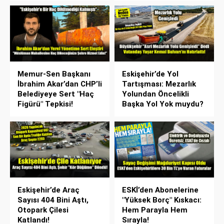
Memur-Sen Başkanı
Eskişehir’de Yol
İbrahim Akar’dan CHP’li
Tartışması: Mezarlık
Belediyeye Sert "Haç
Yolundan Öncelikli
Figürü" Tepkisi!
Başka Yol Yok muydu?
Eskişehir’de Araç
ESKİ’den Abonelerine
Sayısı 404 Bini Aştı,
"Yüksek Borç" Kıskacı:
Otopark Çilesi
Hem Parayla Hem
Katlandı!
Sırayla!