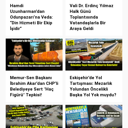
Hamdi
Vali Dr. Erdinç Yılmaz
Uzunharman’dan
Halk Günü
Odunpazarı’na Veda:
Toplantısında
“Din Hizmeti Bir Ekip
Vatandaşlarla Bir
İşidir”
Araya Geldi
Memur-Sen Başkanı
Eskişehir’de Yol
İbrahim Akar’dan CHP’li
Tartışması: Mezarlık
Belediyeye Sert "Haç
Yolundan Öncelikli
Figürü" Tepkisi!
Başka Yol Yok muydu?