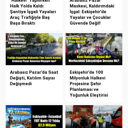
"Halkevi" Yapılırken
Arabasız Pazar
Halk Yolda Kaldı:
Maskesi, Kaldırımdaki
Şantiye İşgali Yayaları
İşgal: Eskişehir’de
Araç Trafiğiyle Baş
Yayalar ve Çocuklar
Başa Bıraktı
Güvende Değil!
Arabasız Pazar’da Saat
Eskişehir’de 100
Değişti, Katılım Sayısı
Milyonluk Halkevi
Değişmedi
Projesine Şehir
Planlaması ve
Yoğunluk Eleştirisi