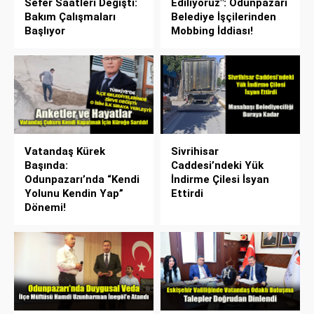
Sefer Saatleri Değişti:
Ediliyoruz": Odunpazarı
Bakım Çalışmaları
Belediye İşçilerinden
Başlıyor
Mobbing İddiası!
Vatandaş Kürek
Sivrihisar
Başında:
Caddesi’ndeki Yük
Odunpazarı’nda “Kendi
İndirme Çilesi İsyan
Yolunu Kendin Yap”
Ettirdi
Dönemi!