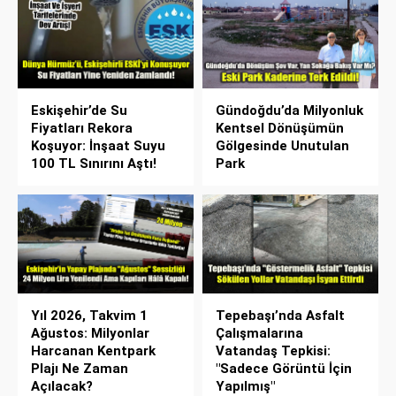
Eskişehir’de Su
Gündoğdu’da Milyonluk
Fiyatları Rekora
Kentsel Dönüşümün
Koşuyor: İnşaat Suyu
Gölgesinde Unutulan
100 TL Sınırını Aştı!
Park
Yıl 2026, Takvim 1
Tepebaşı’nda Asfalt
Ağustos: Milyonlar
Çalışmalarına
Harcanan Kentpark
Vatandaş Tepkisi:
Plajı Ne Zaman
"Sadece Görüntü İçin
Açılacak?
Yapılmış"