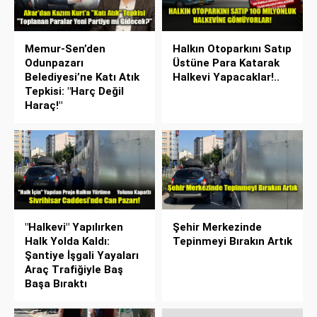
Memur-Sen’den
Halkın Otoparkını Satıp
Odunpazarı
Üstüne Para Katarak
Belediyesi’ne Katı Atık
Halkevi Yapacaklar!..
Tepkisi: "Harç Değil
Haraç!"
"Halkevi" Yapılırken
Şehir Merkezinde
Halk Yolda Kaldı:
Tepinmeyi Bırakın Artık
Şantiye İşgali Yayaları
Araç Trafiğiyle Baş
Başa Bıraktı