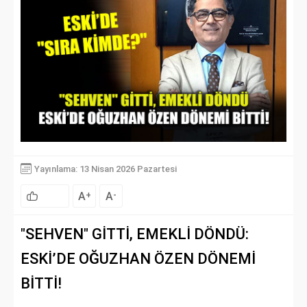
Yayınlama: 13 Nisan 2026 Pazartesi
A
A
+
-
"SEHVEN" GİTTİ, EMEKLİ DÖNDÜ:
ESKİ’DE OĞUZHAN ÖZEN DÖNEMİ
BİTTİ!