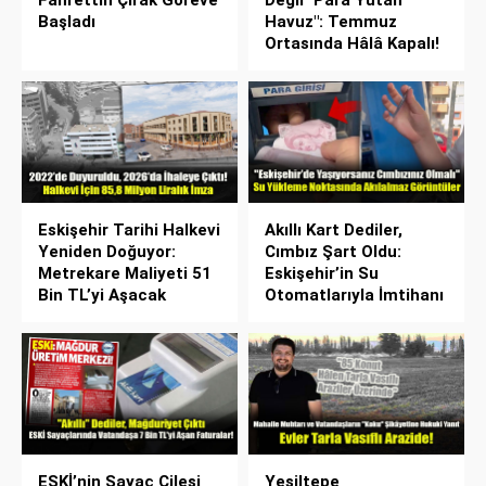
Başladı
Havuz": Temmuz
Ortasında Hâlâ Kapalı!
Eskişehir Tarihi Halkevi
Akıllı Kart Dediler,
Yeniden Doğuyor:
Cımbız Şart Oldu:
Metrekare Maliyeti 51
Eskişehir’in Su
Bin TL’yi Aşacak
Otomatlarıyla İmtihanı
ESKİ’nin Sayaç Çilesi
Yeşiltepe