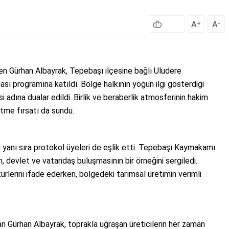
A
A
+
-
ren Gürhan Albayrak, Tepebaşı ilçesine bağlı Uludere
ı programına katıldı. Bölge halkının yoğun ilgi gösterdiği
adına dualar edildi. Birlik ve beraberlik atmosferinin hakim
etme fırsatı da sundu.
 yanı sıra protokol üyeleri de eşlik etti. Tepebaşı Kaymakamı
, devlet ve vatandaş buluşmasının bir örneğini sergiledi.
kürlerini ifade ederken, bölgedeki tarımsal üretimin verimli
n Gürhan Albayrak, toprakla uğraşan üreticilerin her zaman