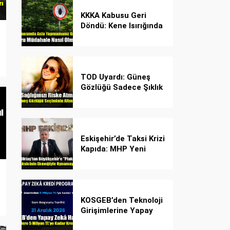
KKKA Kabusu Geri
Döndü: Kene Isırığında
İlk Müdahale Hayat
Kurtarıyor!
TOD Uyardı: Güneş
Gözlüğü Sadece Şıklık
Değil, Göz İçin Kalkan!
Eskişehir’de Taksi Krizi
Kapıda: MHP Yeni
Plaka Planına Karşı
Çözüm Önerdi
KOSGEB’den Teknoloji
Girişimlerine Yapay
Zekâ Kredi Programı