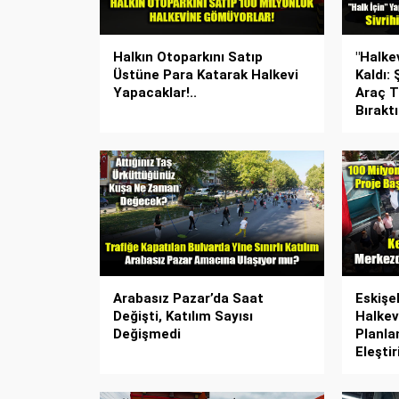
Halkın Otoparkını Satıp
"Halke
Üstüne Para Katarak Halkevi
Kaldı: 
Yapacaklar!..
Araç T
Bıraktı
Arabasız Pazar’da Saat
Eskişe
Değişti, Katılım Sayısı
Halkev
Değişmedi
Planla
Eleştir