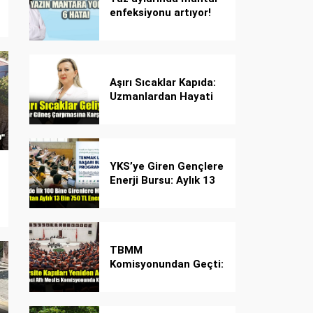
enfeksiyonu artıyor!
Dikkat! Kolay
bulaşıyor, hızla
yayılıyor!
Aşırı Sıcaklar Kapıda:
Uzmanlardan Hayati
Güneş Çarpması
Uyarısı!
YKS’ye Giren Gençlere
Enerji Bursu: Aylık 13
Bin 750 TL Başarı
Desteği!
TBMM
Komisyonundan Geçti:
İşte Madde Madde
Yeni Öğrenci Affı
Rehberi