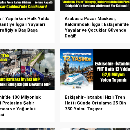
vi" Yapılırken Halk Yolda
Arabasız Pazar Maskesi,
Şantiye İşgali Yayaları
Kaldırımdaki İşgal: Eskişehir’de
rafiğiyle Baş Başa
Yayalar ve Çocuklar Güvende
Değil!
hir’de 100 Milyonluk
Eskişehir–İstanbul Hızlı Tren
i Projesine Şehir
Hattı Günde Ortalama 25 Bin
ması ve Yoğunluk
730 Yolcu Taşıyor
isi