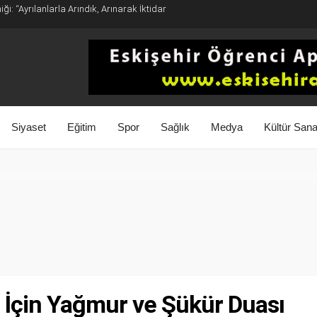
ği: “Ayrılanlarla Arındık, Arınarak İktidar
Siyaset
Eğitim
Spor
Sağlık
Medya
Kültür Sana
r İçin Yağmur ve Şükür Duası