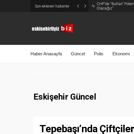
CHP’de “Butlan” Polemi
Son eklenen haberler
Olacağız”
Haber Anasayfa
Güncel
Polis
Ekonomi
Eskişehir Güncel
Tepebaşı’nda Çiftçile