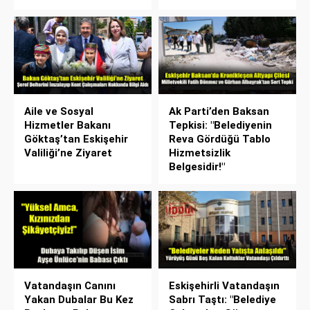
Aile ve Sosyal
Ak Parti’den Baksan
Hizmetler Bakanı
Tepkisi: "Belediyenin
Göktaş’tan Eskişehir
Reva Gördüğü Tablo
Valiliği’ne Ziyaret
Hizmetsizlik
Belgesidir!"
Vatandaşın Canını
Eskişehirli Vatandaşın
Yakan Dubalar Bu Kez
Sabrı Taştı: "Belediye