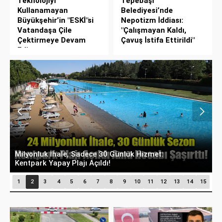
Teknolojiyi
Tepebaşı
Kullanamayan
Belediyesi’nde
Büyükşehir’in "ESKİ"si
Nepotizm İddiası:
Vatandaşa Çile
"Çalışmayan Kaldı,
Çektirmeye Devam
Çavuş İstifa Ettirildi"
Ediyor
Meclis Üyesinden Başkan Ataç’a Zor Soru:
E
"Makam Aracı Eşine mi Tahsis Edildi?"
S
1
2
3
4
5
6
7
8
9
10
11
12
13
14
15