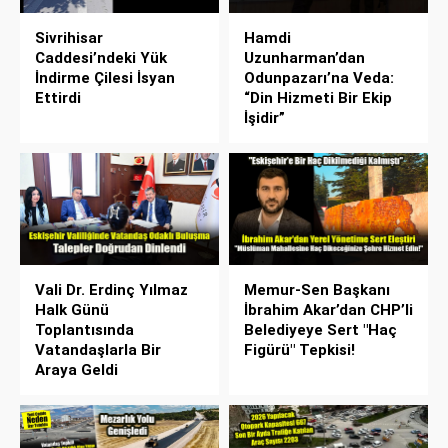
Sivrihisar
Hamdi
Caddesi’ndeki Yük
Uzunharman’dan
İndirme Çilesi İsyan
Odunpazarı’na Veda:
Ettirdi
“Din Hizmeti Bir Ekip
İşidir”
Vali Dr. Erdinç Yılmaz
Memur-Sen Başkanı
Halk Günü
İbrahim Akar’dan CHP’li
Toplantısında
Belediyeye Sert "Haç
Vatandaşlarla Bir
Figürü" Tepkisi!
Araya Geldi