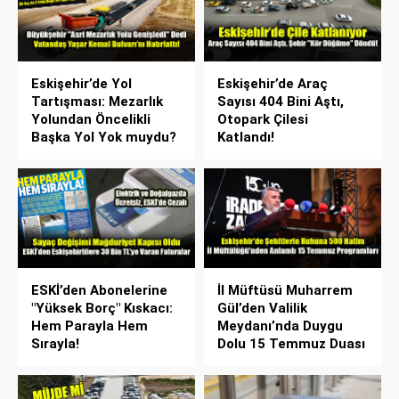
Eskişehir’de Yol
Eskişehir’de Araç
Tartışması: Mezarlık
Sayısı 404 Bini Aştı,
Yolundan Öncelikli
Otopark Çilesi
Başka Yol Yok muydu?
Katlandı!
ESKİ’den Abonelerine
İl Müftüsü Muharrem
"Yüksek Borç" Kıskacı:
Gül’den Valilik
Hem Parayla Hem
Meydanı’nda Duygu
Sırayla!
Dolu 15 Temmuz Duası