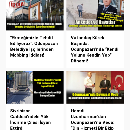
"Ekmeğimizle Tehdit
Vatandaş Kürek
Ediliyoruz": Odunpazarı
Başında:
Belediye İşçilerinden
Odunpazarı’nda “Kendi
Mobbing İddiası!
Yolunu Kendin Yap”
Dönemi!
Sivrihisar
Hamdi
Caddesi’ndeki Yük
Uzunharman’dan
İndirme Çilesi İsyan
Odunpazarı’na Veda:
Ettirdi
“Din Hizmeti Bir Ekip