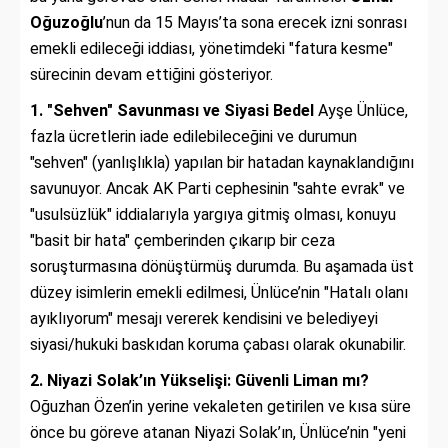
Oğuzoğlu
’nun da 15 Mayıs’ta sona erecek izni sonrası
emekli edileceği iddiası, yönetimdeki "fatura kesme"
sürecinin devam ettiğini gösteriyor.
1. "Sehven" Savunması ve Siyasi Bedel
Ayşe Ünlüce,
fazla ücretlerin iade edilebileceğini ve durumun
"sehven" (yanlışlıkla) yapılan bir hatadan kaynaklandığını
savunuyor. Ancak AK Parti cephesinin "sahte evrak" ve
"usulsüzlük" iddialarıyla yargıya gitmiş olması, konuyu
"basit bir hata" çemberinden çıkarıp bir ceza
soruşturmasına dönüştürmüş durumda. Bu aşamada üst
düzey isimlerin emekli edilmesi, Ünlüce’nin "Hatalı olanı
ayıklıyorum" mesajı vererek kendisini ve belediyeyi
siyasi/hukuki baskıdan koruma çabası olarak okunabilir.
2. Niyazi Solak’ın Yükselişi: Güvenli Liman mı?
Oğuzhan Özen’in yerine vekaleten getirilen ve kısa süre
önce bu göreve atanan Niyazi Solak’ın, Ünlüce’nin "yeni