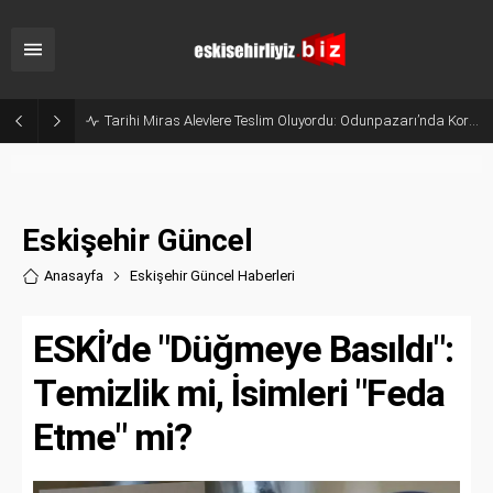
Eskişehir’de Temizlenmeyen Otluk Alanlar Yanıyor: Vatandaşın Korktuğu Başına Geldi!
Eskişehir Güncel
Anasayfa
Eskişehir Güncel Haberler
i
ESKİ’de "Düğmeye Basıldı":
Temizlik mi, İsimleri "Feda
Etme" mi?