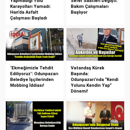
Yapmadığı Yolu
Sefer Saatleri Değişti:
Karayolları Yamadı:
Bakım Çalışmaları
Han’da Asfalt
Başlıyor
Çalışması Başladı
"Ekmeğimizle Tehdit
Vatandaş Kürek
Ediliyoruz": Odunpazarı
Başında:
Belediye İşçilerinden
Odunpazarı’nda “Kendi
Mobbing İddiası!
Yolunu Kendin Yap”
Dönemi!