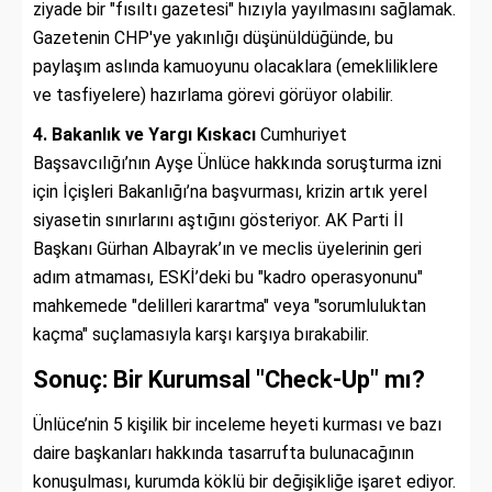
ziyade bir "fısıltı gazetesi" hızıyla yayılmasını sağlamak.
Gazetenin CHP'ye yakınlığı düşünüldüğünde, bu
paylaşım aslında kamuoyunu olacaklara (emekliliklere
ve tasfiyelere) hazırlama görevi görüyor olabilir.
4. Bakanlık ve Yargı Kıskacı
Cumhuriyet
Başsavcılığı’nın Ayşe Ünlüce hakkında soruşturma izni
için İçişleri Bakanlığı’na başvurması, krizin artık yerel
siyasetin sınırlarını aştığını gösteriyor. AK Parti İl
Başkanı Gürhan Albayrak’ın ve meclis üyelerinin geri
adım atmaması, ESKİ’deki bu "kadro operasyonunu"
mahkemede "delilleri karartma" veya "sorumluluktan
kaçma" suçlamasıyla karşı karşıya bırakabilir.
Sonuç: Bir Kurumsal "Check-Up" mı?
Ünlüce’nin 5 kişilik bir inceleme heyeti kurması ve bazı
daire başkanları hakkında tasarrufta bulunacağının
konuşulması, kurumda köklü bir değişikliğe işaret ediyor.