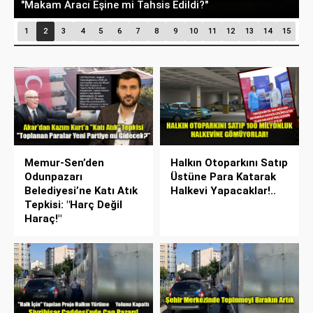
Suyu 100 TL Sınırını Aştı!
G
1
2
3
4
5
6
7
8
9
10
11
12
13
14
15
Memur-Sen’den
Halkın Otoparkını Satıp
Odunpazarı
Üstüne Para Katarak
Belediyesi’ne Katı Atık
Halkevi Yapacaklar!..
Tepkisi: "Harç Değil
Haraç!"