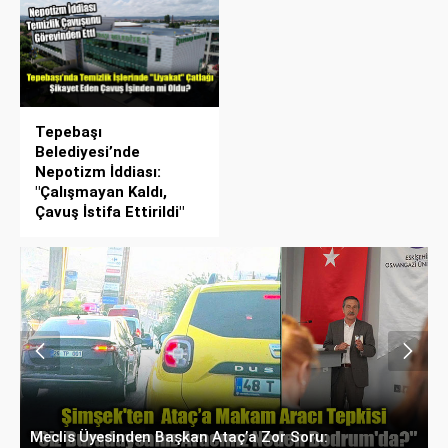
Tepebaşı
Belediyesi’nde
Nepotizm İddiası:
"Çalışmayan Kaldı,
Çavuş İstifa Ettirildi"
Eskişehir’de Su Fiyatları Rekora Koşuyor: İnşaat
G