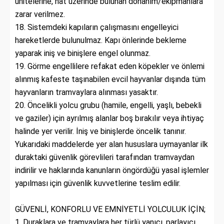
ünitelerine, hat üzerinde bulunan donanım/ekipmanlara
zarar verilmez.
18. Sistemdeki kapıların çalışmasını engelleyici
hareketlerde bulunulmaz. Kapı önlerinde bekleme
yaparak iniş ve binişlere engel olunmaz.
19. Görme engellilere refakat eden köpekler ve önlemi
alınmış kafeste taşınabilen evcil hayvanlar dışında tüm
hayvanların tramvaylara alınması yasaktır.
20. Öncelikli yolcu grubu (hamile, engelli, yaşlı, bebekli
ve gaziler) için ayrılmış alanlar boş bırakılır veya ihtiyaç
halinde yer verilir. İniş ve binişlerde öncelik tanınır.
Yukarıdaki maddelerde yer alan hususlara uymayanlar ilk
duraktaki güvenlik görevlileri tarafından tramvaydan
indirilir ve haklarında kanunların öngördüğü yasal işlemler
yapılması için güvenlik kuvvetlerine teslim edilir.
GÜVENLİ, KONFORLU VE EMNİYETLİ YOLCULUK İÇİN;
1. Duraklara ve tramvaylara her türlü yanıcı, parlayıcı,