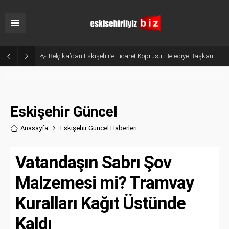
Eskişehir’in Gururu Elif Ertek Millî Takım Kampına Davet Edildi!
Eskişehir Güncel
Anasayfa
Eskişehir Güncel Haberler
i
Vatandaşın Sabrı Şov
Malzemesi mi? Tramvay
Kuralları Kağıt Üstünde
Kaldı