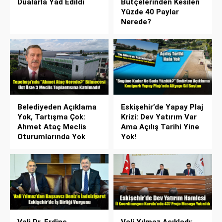
Dualarla Yad Edildi
Bütçelerinden Kesilen
Yüzde 40 Paylar
Nerede?
Belediyeden Açıklama
Eskişehir’de Yapay Plaj
Yok, Tartışma Çok:
Krizi: Dev Yatırım Var
Ahmet Ataç Meclis
Ama Açılış Tarihi Yine
Oturumlarında Yok
Yok!
Vali Dr. Erdinç
Vali Yılmaz Açıkladı: