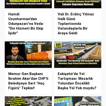
Hamdi
Vali Dr. Erdinç Yılmaz
Uzunharman’dan
Halk Günü
Odunpazarı’na Veda:
Toplantısında
“Din Hizmeti Bir Ekip
Vatandaşlarla Bir
İşidir”
Araya Geldi
Memur-Sen Başkanı
Eskişehir’de Yol
İbrahim Akar’dan CHP’li
Tartışması: Mezarlık
Belediyeye Sert "Haç
Yolundan Öncelikli
Figürü" Tepkisi!
Başka Yol Yok muydu?