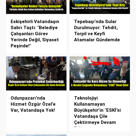
Eskişehirli Vatandaşın
Tepebaşı’nda Sular
Sabrı Taştı: "Belediye
Durulmuyor: Tehdit,
Çalışanları Görev
Torpil ve Keyfi
Yerinde Değil, Siyaset
Atamalar Gündemde
Peşinde!"
Odunpazarı’nda
Teknolojiyi
Hizmet Özgür Özel’e
Kullanamayan
Var, Vatandaşa Yok!
Büyükşehir’in "ESKİ"si
Vatandaşa Çile
Çektirmeye Devam
Ediyor