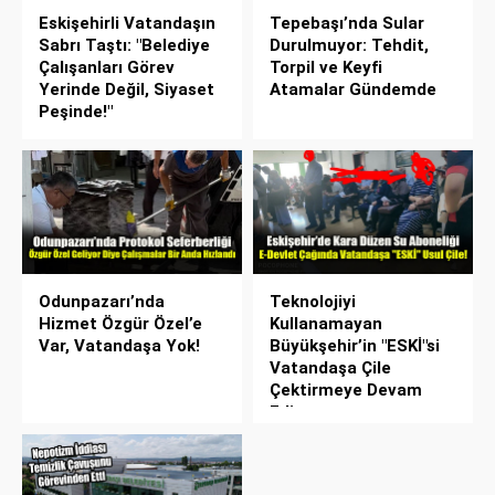
Eskişehirli Vatandaşın
Tepebaşı’nda Sular
Sabrı Taştı: "Belediye
Durulmuyor: Tehdit,
Çalışanları Görev
Torpil ve Keyfi
Yerinde Değil, Siyaset
Atamalar Gündemde
Peşinde!"
Odunpazarı’nda
Teknolojiyi
Hizmet Özgür Özel’e
Kullanamayan
Var, Vatandaşa Yok!
Büyükşehir’in "ESKİ"si
Vatandaşa Çile
Çektirmeye Devam
Ediyor