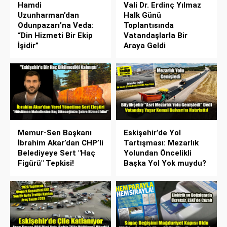
Hamdi
Vali Dr. Erdinç Yılmaz
Uzunharman’dan
Halk Günü
Odunpazarı’na Veda:
Toplantısında
“Din Hizmeti Bir Ekip
Vatandaşlarla Bir
İşidir”
Araya Geldi
Memur-Sen Başkanı
Eskişehir’de Yol
İbrahim Akar’dan CHP’li
Tartışması: Mezarlık
Belediyeye Sert "Haç
Yolundan Öncelikli
Figürü" Tepkisi!
Başka Yol Yok muydu?