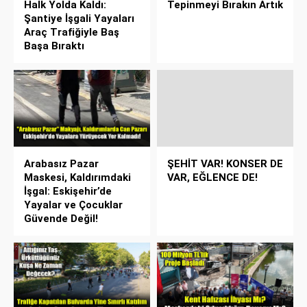
Halk Yolda Kaldı:
Tepinmeyi Bırakın Artık
Şantiye İşgali Yayaları
Araç Trafiğiyle Baş
Başa Bıraktı
Arabasız Pazar
ŞEHİT VAR! KONSER DE
Maskesi, Kaldırımdaki
VAR, EĞLENCE DE!
İşgal: Eskişehir’de
Yayalar ve Çocuklar
Güvende Değil!