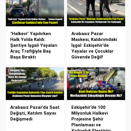
"Halkevi" Yapılırken
Arabasız Pazar
Halk Yolda Kaldı:
Maskesi, Kaldırımdaki
Şantiye İşgali Yayaları
İşgal: Eskişehir’de
Araç Trafiğiyle Baş
Yayalar ve Çocuklar
Başa Bıraktı
Güvende Değil!
Arabasız Pazar’da Saat
Eskişehir’de 100
Değişti, Katılım Sayısı
Milyonluk Halkevi
Değişmedi
Projesine Şehir
Planlaması ve
Yoğunluk Eleştirisi