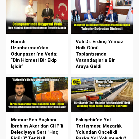
Hamdi
Vali Dr. Erdinç Yılmaz
Uzunharman’dan
Halk Günü
Odunpazarı’na Veda:
Toplantısında
“Din Hizmeti Bir Ekip
Vatandaşlarla Bir
İşidir”
Araya Geldi
Memur-Sen Başkanı
Eskişehir’de Yol
İbrahim Akar’dan CHP’li
Tartışması: Mezarlık
Belediyeye Sert "Haç
Yolundan Öncelikli
Figürü" Tepkisi!
Başka Yol Yok muydu?