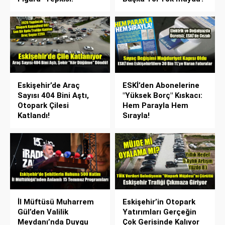
Eskişehir’de Araç
ESKİ’den Abonelerine
Sayısı 404 Bini Aştı,
"Yüksek Borç" Kıskacı:
Otopark Çilesi
Hem Parayla Hem
Katlandı!
Sırayla!
İl Müftüsü Muharrem
Eskişehir’in Otopark
Gül’den Valilik
Yatırımları Gerçeğin
Meydanı’nda Duygu
Çok Gerisinde Kalıyor