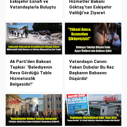
Eskişehir Esnafı ve
Hizmetler Bakanı
Vatandaşlarla Buluştu
Göktaş’tan Eskişehir
Valiliği’ne Ziyaret
Ak Parti’den Baksan
Vatandaşın Canını
Tepkisi: "Belediyenin
Yakan Dubalar Bu Kez
Reva Gördüğü Tablo
Başkanın Babasını
Hizmetsizlik
Düşürdü!
Belgesidir!"