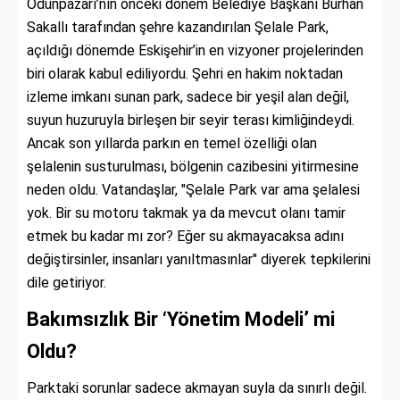
Odunpazarı’nın önceki dönem Belediye Başkanı Burhan
Sakallı tarafından şehre kazandırılan Şelale Park,
açıldığı dönemde Eskişehir’in en vizyoner projelerinden
biri olarak kabul ediliyordu. Şehri en hakim noktadan
izleme imkanı sunan park, sadece bir yeşil alan değil,
suyun huzuruyla birleşen bir seyir terası kimliğindeydi.
Ancak son yıllarda parkın en temel özelliği olan
şelalenin susturulması, bölgenin cazibesini yitirmesine
neden oldu. Vatandaşlar, "Şelale Park var ama şelalesi
yok. Bir su motoru takmak ya da mevcut olanı tamir
etmek bu kadar mı zor? Eğer su akmayacaksa adını
değiştirsinler, insanları yanıltmasınlar" diyerek tepkilerini
dile getiriyor.
Bakımsızlık Bir ‘Yönetim Modeli’ mi
Oldu?
Parktaki sorunlar sadece akmayan suyla da sınırlı değil.