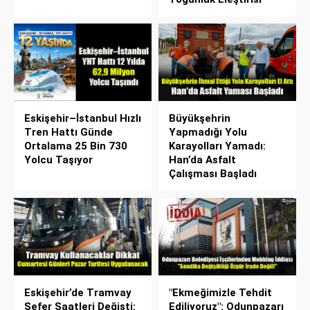
Eskişehir–İstanbul Hızlı
Büyükşehrin
Tren Hattı Günde
Yapmadığı Yolu
Ortalama 25 Bin 730
Karayolları Yamadı:
Yolcu Taşıyor
Han’da Asfalt
Çalışması Başladı
Eskişehir’de Tramvay
"Ekmeğimizle Tehdit
Sefer Saatleri Değişti:
Ediliyoruz": Odunpazarı