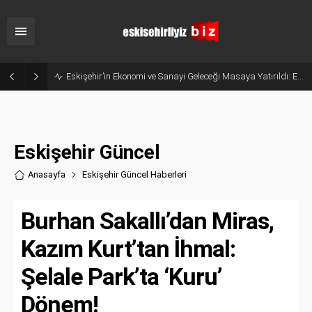
Belçika’dan Eskişehir’e Ticaret Köprüsü: Belediye Başkanı Emir Kır MÜSİAD’ı Ziyaret Etti
Eskişehir Güncel
Anasayfa
Eskişehir Güncel Haberler
i
Burhan Sakallı’dan Miras,
Kazım Kurt’tan İhmal:
Şelale Park’ta ‘Kuru’
Dönem!