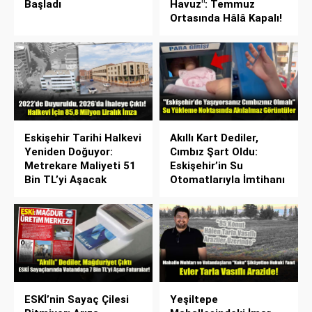
Başladı
Havuz": Temmuz
Ortasında Hâlâ Kapalı!
Eskişehir Tarihi Halkevi
Akıllı Kart Dediler,
Yeniden Doğuyor:
Cımbız Şart Oldu:
Metrekare Maliyeti 51
Eskişehir’in Su
Bin TL’yi Aşacak
Otomatlarıyla İmtihanı
ESKİ’nin Sayaç Çilesi
Yeşiltepe