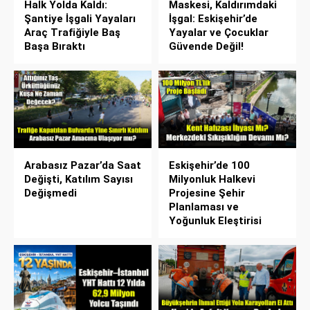
Halk Yolda Kaldı:
Maskesi, Kaldırımdaki
Şantiye İşgali Yayaları
İşgal: Eskişehir’de
Araç Trafiğiyle Baş
Yayalar ve Çocuklar
Başa Bıraktı
Güvende Değil!
Arabasız Pazar’da Saat
Eskişehir’de 100
Değişti, Katılım Sayısı
Milyonluk Halkevi
Değişmedi
Projesine Şehir
Planlaması ve
Yoğunluk Eleştirisi