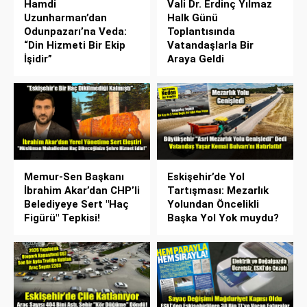
Hamdi
Vali Dr. Erdinç Yılmaz
Uzunharman’dan
Halk Günü
Odunpazarı’na Veda:
Toplantısında
“Din Hizmeti Bir Ekip
Vatandaşlarla Bir
İşidir”
Araya Geldi
Memur-Sen Başkanı
Eskişehir’de Yol
İbrahim Akar’dan CHP’li
Tartışması: Mezarlık
Belediyeye Sert "Haç
Yolundan Öncelikli
Figürü" Tepkisi!
Başka Yol Yok muydu?