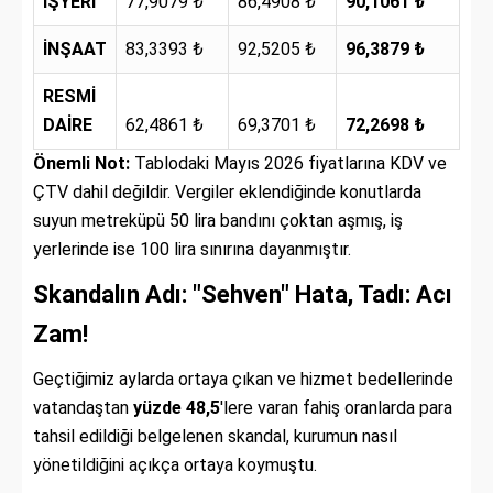
İŞYERİ
77,9079 ₺
86,4908 ₺
90,1061 ₺
İNŞAAT
83,3393 ₺
92,5205 ₺
96,3879 ₺
RESMİ
DAİRE
62,4861 ₺
69,3701 ₺
72,2698 ₺
Önemli Not:
Tablodaki Mayıs 2026 fiyatlarına KDV ve
ÇTV dahil değildir. Vergiler eklendiğinde konutlarda
suyun metreküpü 50 lira bandını çoktan aşmış, iş
yerlerinde ise 100 lira sınırına dayanmıştır.
Skandalın Adı: "Sehven" Hata, Tadı: Acı
Zam!
Geçtiğimiz aylarda ortaya çıkan ve hizmet bedellerinde
vatandaştan
yüzde 48,5
'lere varan fahiş oranlarda para
tahsil edildiği belgelenen skandal, kurumun nasıl
yönetildiğini açıkça ortaya koymuştu.