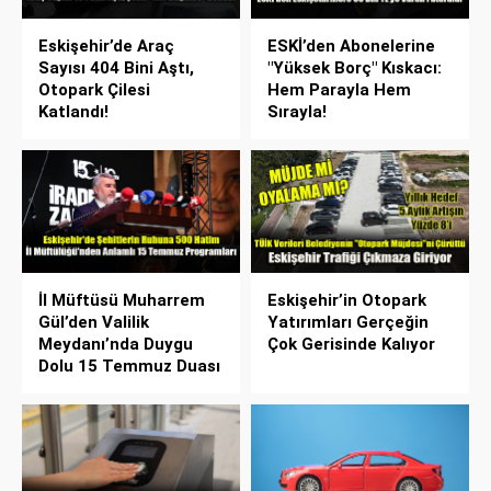
Eskişehir’de Araç
ESKİ’den Abonelerine
Sayısı 404 Bini Aştı,
"Yüksek Borç" Kıskacı:
Otopark Çilesi
Hem Parayla Hem
Katlandı!
Sırayla!
İl Müftüsü Muharrem
Eskişehir’in Otopark
Gül’den Valilik
Yatırımları Gerçeğin
Meydanı’nda Duygu
Çok Gerisinde Kalıyor
Dolu 15 Temmuz Duası