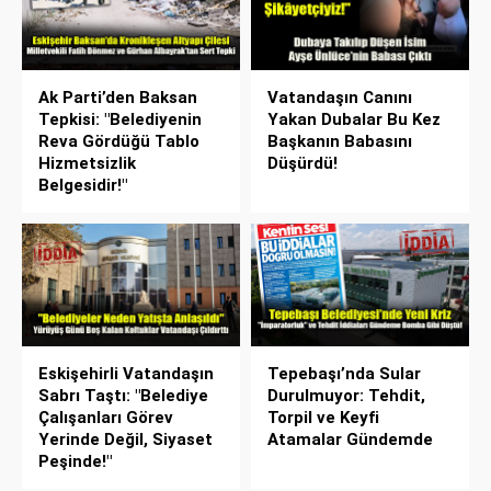
Ak Parti’den Baksan
Vatandaşın Canını
Tepkisi: "Belediyenin
Yakan Dubalar Bu Kez
Reva Gördüğü Tablo
Başkanın Babasını
Hizmetsizlik
Düşürdü!
Belgesidir!"
Eskişehirli Vatandaşın
Tepebaşı’nda Sular
Sabrı Taştı: "Belediye
Durulmuyor: Tehdit,
Çalışanları Görev
Torpil ve Keyfi
Yerinde Değil, Siyaset
Atamalar Gündemde
Peşinde!"