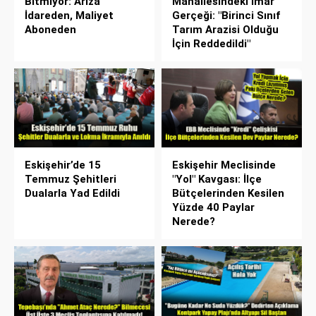
Bitmiyor: Arıza
Mahallesindeki İmar
İdareden, Maliyet
Gerçeği: "Birinci Sınıf
Aboneden
Tarım Arazisi Olduğu
İçin Reddedildi"
Eskişehir’de 15
Eskişehir Meclisinde
Temmuz Şehitleri
"Yol" Kavgası: İlçe
Dualarla Yad Edildi
Bütçelerinden Kesilen
Yüzde 40 Paylar
Nerede?