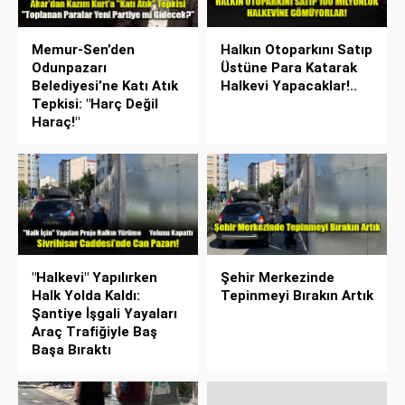
Memur-Sen’den
Halkın Otoparkını Satıp
Odunpazarı
Üstüne Para Katarak
Belediyesi’ne Katı Atık
Halkevi Yapacaklar!..
Tepkisi: "Harç Değil
Haraç!"
"Halkevi" Yapılırken
Şehir Merkezinde
Halk Yolda Kaldı:
Tepinmeyi Bırakın Artık
Şantiye İşgali Yayaları
Araç Trafiğiyle Baş
Başa Bıraktı