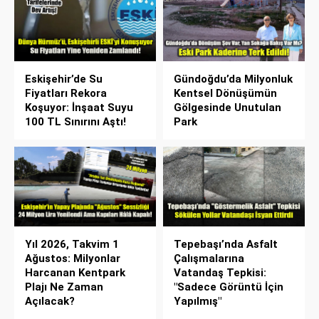
Eskişehir’de Su
Gündoğdu’da Milyonluk
Fiyatları Rekora
Kentsel Dönüşümün
Koşuyor: İnşaat Suyu
Gölgesinde Unutulan
100 TL Sınırını Aştı!
Park
Yıl 2026, Takvim 1
Tepebaşı’nda Asfalt
Ağustos: Milyonlar
Çalışmalarına
Harcanan Kentpark
Vatandaş Tepkisi:
Plajı Ne Zaman
"Sadece Görüntü İçin
Açılacak?
Yapılmış"