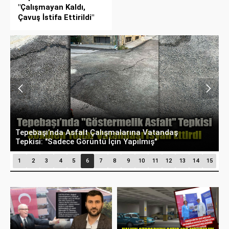
"Çalışmayan Kaldı,
Çavuş İstifa Ettirildi"
Tepebaşı’nda Asfalt Çalışmalarına Vatandaş
B
Tepkisi: "Sadece Görüntü İçin Yapılmış"
“
1
2
3
4
5
6
7
8
9
10
11
12
13
14
15