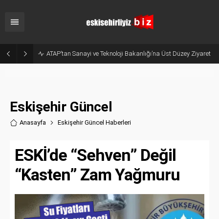
ATAP’tan Sanayi ve Teknoloji Bakanlığı’na Üst Düzey Ziyaret
Eskişehir Güncel
Anasayfa
Eskişehir Güncel Haberler
i
ESKİ’de “Sehven” Değil
“Kasten” Zam Yağmuru