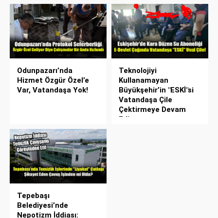
Odunpazarı’nda
Teknolojiyi
Hizmet Özgür Özel’e
Kullanamayan
Var, Vatandaşa Yok!
Büyükşehir’in "ESKİ"si
Vatandaşa Çile
Çektirmeye Devam
Ediyor
Tepebaşı
Belediyesi’nde
Nepotizm İddiası: