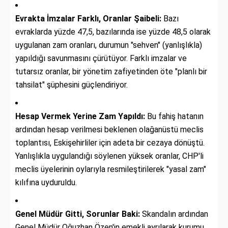
Evrakta İmzalar Farklı, Oranlar Şaibeli:
Bazı
evraklarda yüzde 47,5, bazılarında ise yüzde 48,5 olarak
uygulanan zam oranları, durumun "sehven" (yanlışlıkla)
yapıldığı savunmasını çürütüyor. Farklı imzalar ve
tutarsız oranlar, bir yönetim zafiyetinden öte "planlı bir
tahsilat" şüphesini güçlendiriyor.
Hesap Vermek Yerine Zam Yapıldı:
Bu fahiş hatanın
ardından hesap verilmesi beklenen olağanüstü meclis
toplantısı, Eskişehirliler için adeta bir cezaya dönüştü.
Yanlışlıkla uygulandığı söylenen yüksek oranlar, CHP'li
meclis üyelerinin oylarıyla resmileştirilerek "yasal zam"
kılıfına uyduruldu.
Genel Müdür Gitti, Sorunlar Baki:
Skandalın ardından
Genel Müdür Oğuzhan Özen'in emekli ayrılarak kurumu