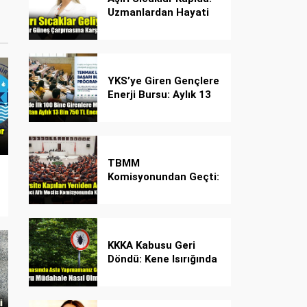
Uzmanlardan Hayati
Güneş Çarpması
Uyarısı!
YKS’ye Giren Gençlere
Enerji Bursu: Aylık 13
Bin 750 TL Başarı
Desteği!
TBMM
Komisyonundan Geçti:
İşte Madde Madde
Yeni Öğrenci Affı
Rehberi
KKKA Kabusu Geri
Döndü: Kene Isırığında
İlk Müdahale Hayat
Kurtarıyor!