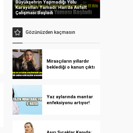
Büyükşehrin Yapmadığı Yolu
Karayolları Yamadı: Han’da Asfalt
Çalışması Başladı
Gözünüzden kaçmasın
Mirasçıların yıllardır
beklediği o kanun çıktı
Yaz aylarında mantar
enfeksiyonu artıyor!
Dikkat! Kolay
bulaşıyor, hızla
yayılıyor!
Aşırı Sıcaklar Kapıda: