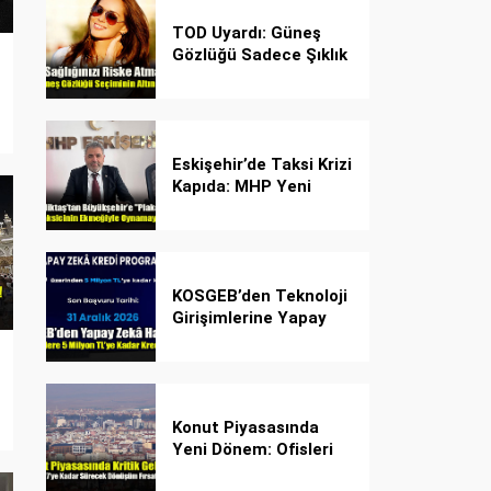
TOD Uyardı: Güneş
Gözlüğü Sadece Şıklık
Değil, Göz İçin Kalkan!
Eskişehir’de Taksi Krizi
Kapıda: MHP Yeni
Plaka Planına Karşı
Çözüm Önerdi
KOSGEB’den Teknoloji
Girişimlerine Yapay
Zekâ Kredi Programı
Konut Piyasasında
Yeni Dönem: Ofisleri
Konuta Dönüştürmek