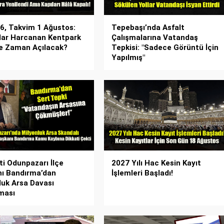
26, Takvim 1 Ağustos:
Tepebaşı’nda Asfalt
lar Harcanan Kentpark
Çalışmalarına Vatandaş
Ne Zaman Açılacak?
Tepkisi: "Sadece Görüntü İçin
Yapılmış"
ti Odunpazarı İlçe
2027 Yılı Hac Kesin Kayıt
ı Bandırma’dan
İşlemleri Başladı!
luk Arsa Davası
ması