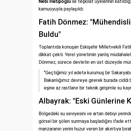
Nebi Hatipoğlu
ile teşkilat üyelerinin katıld
kamuoyuyla paylaşıldı.
Fatih Dönmez: "Mühendisli
Buldu"
Toplantıda konuşan Eskişehir Milletvekili Fat
dikkat çekti. Yerel yönetimin yanlış müdahale
Dönmez, sürece devletin en üst düzeyde müdah
"Geçtiğimiz yıl adeta kurumuş bir Sakaryab
Bakanlığımız devreye girerek burada ciddi b
eşine az rastlanır bir teknik girişimle su ka
Albayrak: "Eski Günlerine 
Bölgedeki su seviyesini ve artan debiyi yerin
görsel bir şölen sunmaya başladığını ifade ett
manzaranın yerini huzur veren bir akıntıya bır