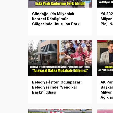
Gündoğdu’da Milyonluk
Yıl 20
Kentsel Dönüşümün
Milyon
Gölgesinde Unutulan Park
Plajı 
Belediye-İş’ten Odunpazarı
AK Par
Belediyesi’nde “Sendikal
Başkan
Baskı” İddiası
Milyon
Açıkla