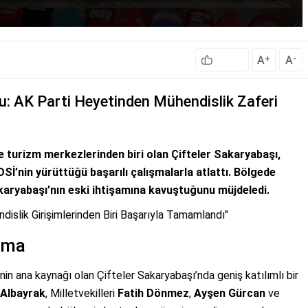
A
A
+
-
: AK Parti Heyetinden Mühendislik Zaferi
e turizm merkezlerinden biri olan Çifteler Sakaryabaşı,
DSİ’nin yürüttüğü başarılı çalışmalarla atlattı. Bölgede
karyabaşı’nın eski ihtişamına kavuştuğunu müjdeledi.
dislik Girişimlerinden Biri Başarıyla Tamamlandı"
şma
’nin ana kaynağı olan Çifteler Sakaryabaşı’nda geniş katılımlı bir
Albayrak
, Milletvekilleri
Fatih Dönmez
,
Ayşen Gürcan
ve