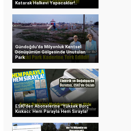
Katarak Halkevi Yapacaklar!..
Gündoğdu’da Milyonluk Kentsel
Dönüşümün Gölgesinde Unutulan
Park
ESKİ’den Abonelerine "Yüksek Borç"
Kıskacı: Hem Parayla Hem Sırayla!