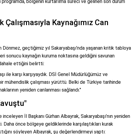
ığı programda, bölgenin kurtarılma süreci ve gelinen son durum
k Çalışmasıyla Kaynağımız Can
ih Dönmez, geçtiğimiz yıl Sakaryabaşı’nda yaşanan kritik tabloya
leri sonucu kaynağın kuruma noktasına geldiğini savunan
ale ettiğini belirtti:
aşı ile karşı karşıyaydık. DSİ Genel Müdürlüğümüz ve
ir mühendislik çalışması yürüttü. Belki de Türkiye tarihinde
ynaklarının yeniden canlanması sağlandı."
Kavuştu"
de inceleyen İl Başkanı Gürhan Albayrak, Sakaryabaşı’nın yeniden
i. Daha önce bölgeye geldiklerinde karşılaştıkları kurak
aktığını söyleyen Albayrak, şu değerlendirmeyi yaptı: