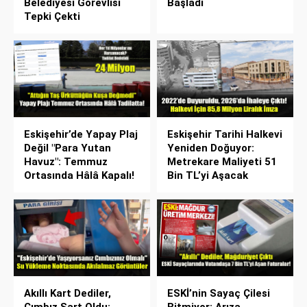
Belediyesi Görevlisi
Başladı
Tepki Çekti
Eskişehir’de Yapay Plaj
Eskişehir Tarihi Halkevi
Değil "Para Yutan
Yeniden Doğuyor:
Havuz": Temmuz
Metrekare Maliyeti 51
Ortasında Hâlâ Kapalı!
Bin TL’yi Aşacak
Akıllı Kart Dediler,
ESKİ’nin Sayaç Çilesi
Cımbız Şart Oldu:
Bitmiyor: Arıza