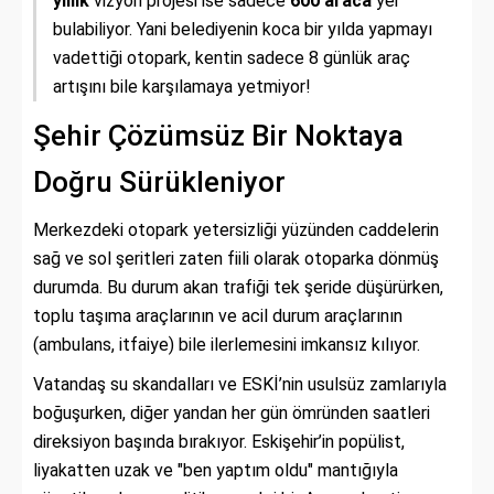
yıllık
vizyon projesi ise sadece
600 araca
yer
bulabiliyor. Yani belediyenin koca bir yılda yapmayı
vadettiği otopark, kentin sadece 8 günlük araç
artışını bile karşılamaya yetmiyor!
Şehir Çözümsüz Bir Noktaya
Doğru Sürükleniyor
Merkezdeki otopark yetersizliği yüzünden caddelerin
sağ ve sol şeritleri zaten fiili olarak otoparka dönmüş
durumda. Bu durum akan trafiği tek şeride düşürürken,
toplu taşıma araçlarının ve acil durum araçlarının
(ambulans, itfaiye) bile ilerlemesini imkansız kılıyor.
Vatandaş su skandalları ve ESKİ’nin usulsüz zamlarıyla
boğuşurken, diğer yandan her gün ömründen saatleri
direksiyon başında bırakıyor. Eskişehir’in popülist,
liyakatten uzak ve "ben yaptım oldu" mantığıyla