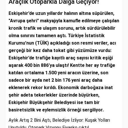
Araçlık Otoparkla Dalga Geçiyor!
Eskişehir’de uzun yıllardır halının altına süpürülen,
"Avrupa şehri" makyajıyla kamufle edilmeye çalışılan
kronik trafik ve ulaşım sorunu, artık sürdürülebilir
olma sınırını tamamen aştı. Türkiye İstatistik
Kurumu’nun (TÜİK) açıkladığı son resmi veriler, acı
gerçeği bir kez daha tokat gibi yüzümüze vurdu:
Eskişehir’de trafiğe kayıtlı araç sayısı kritik eşiği
aşarak 400 bin 886’ya ulaştı! Kentte her ay trafiğe
katılan ortalama 1.500 yeni aracın üzerine, son
sadece bir ayda net 2 bin 176 yeni araç daha
eklenerek rekor kırıldı. Ekonomik darboğaza inat
şehir adeta tekerlekler üzerinde büyürken,
Eskişehir Büyükşehir Belediyesi ise tam bir
basiretsizlik ve eylemsizlik örneği sergiliyor.
Aylık Artış 2 Bini Aştı, Belediye İzliyor: Kuşak Yolları
Unutuldu, Otopark Vizyonu Fiyasko çıktı!