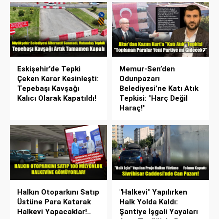
Eskişehir’de Tepki
Memur-Sen’den
Çeken Karar Kesinleşti:
Odunpazarı
Tepebaşı Kavşağı
Belediyesi’ne Katı Atık
Kalıcı Olarak Kapatıldı!
Tepkisi: "Harç Değil
Haraç!"
Halkın Otoparkını Satıp
"Halkevi" Yapılırken
Üstüne Para Katarak
Halk Yolda Kaldı:
Halkevi Yapacaklar!..
Şantiye İşgali Yayaları