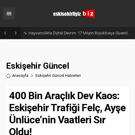
Geçmişten Geleceğe Bilimin Işığında Bir Yolculuk: Edebiyat Fakültesi
Eskişehir Güncel
Anasayfa
Eskişehir Güncel Haberler
i
400 Bin Araçlık Dev Kaos:
Eskişehir Trafiği Felç, Ayşe
Ünlüce’nin Vaatleri Sır
Oldu!