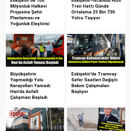
Eskişehir’de 100
Eskişehir–İstanbul Hızlı
Milyonluk Halkevi
Tren Hattı Günde
Projesine Şehir
Ortalama 25 Bin 730
Planlaması ve
Yolcu Taşıyor
Yoğunluk Eleştirisi
Büyükşehrin
Eskişehir’de Tramvay
Yapmadığı Yolu
Sefer Saatleri Değişti:
Karayolları Yamadı:
Bakım Çalışmaları
Han’da Asfalt
Başlıyor
Çalışması Başladı