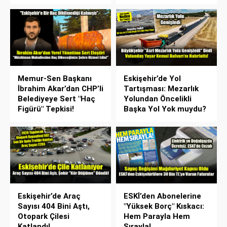
Memur-Sen Başkanı
Eskişehir’de Yol
İbrahim Akar’dan CHP’li
Tartışması: Mezarlık
Belediyeye Sert "Haç
Yolundan Öncelikli
Figürü" Tepkisi!
Başka Yol Yok muydu?
Eskişehir’de Araç
ESKİ’den Abonelerine
Sayısı 404 Bini Aştı,
"Yüksek Borç" Kıskacı:
Otopark Çilesi
Hem Parayla Hem
Katlandı!
Sırayla!