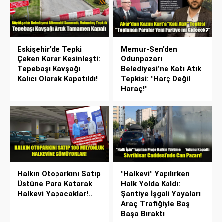
Eskişehir’de Tepki
Memur-Sen’den
Çeken Karar Kesinleşti:
Odunpazarı
Tepebaşı Kavşağı
Belediyesi’ne Katı Atık
Kalıcı Olarak Kapatıldı!
Tepkisi: "Harç Değil
Haraç!"
Halkın Otoparkını Satıp
"Halkevi" Yapılırken
Üstüne Para Katarak
Halk Yolda Kaldı:
Halkevi Yapacaklar!..
Şantiye İşgali Yayaları
Araç Trafiğiyle Baş
Başa Bıraktı