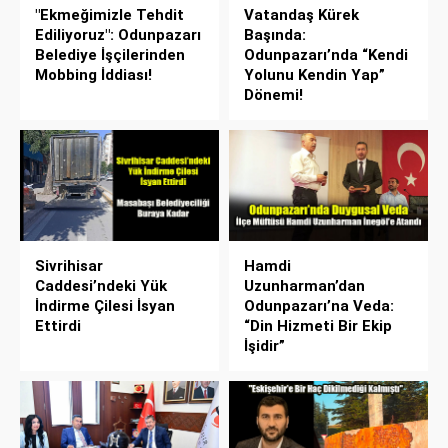
"Ekmeğimizle Tehdit
Vatandaş Kürek
Ediliyoruz": Odunpazarı
Başında:
Belediye İşçilerinden
Odunpazarı’nda “Kendi
Mobbing İddiası!
Yolunu Kendin Yap”
Dönemi!
Sivrihisar
Hamdi
Caddesi’ndeki Yük
Uzunharman’dan
İndirme Çilesi İsyan
Odunpazarı’na Veda:
Ettirdi
“Din Hizmeti Bir Ekip
İşidir”