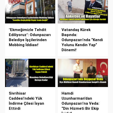
"Ekmeğimizle Tehdit
Vatandaş Kürek
Ediliyoruz": Odunpazarı
Başında:
Belediye İşçilerinden
Odunpazarı’nda “Kendi
Mobbing İddiası!
Yolunu Kendin Yap”
Dönemi!
Sivrihisar
Hamdi
Caddesi’ndeki Yük
Uzunharman’dan
İndirme Çilesi İsyan
Odunpazarı’na Veda:
Ettirdi
“Din Hizmeti Bir Ekip