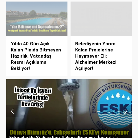
Yılda 40 Gün Açık
Belediyenin Yarım
Kalan Plajda Bitmeyen
Kalan Projelerine
Hazırlık: Vatandaş
Hayırsever Eli:
Resmi Açıklama
Alzheimer Merkezi
Bekliyor!
Açılıyor!
Gündoğdu’da Milyonluk Kentsel Dönüşümün
Y