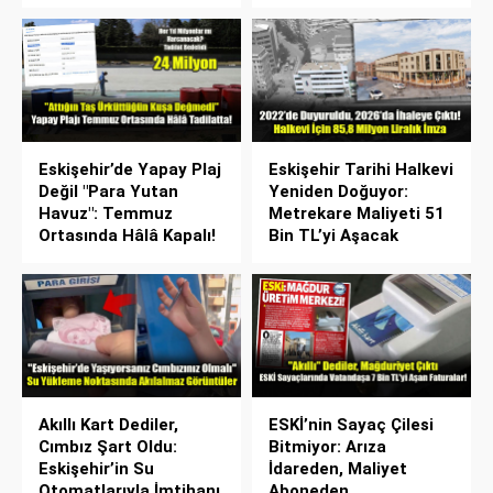
Eskişehir’de Yapay Plaj
Eskişehir Tarihi Halkevi
Değil "Para Yutan
Yeniden Doğuyor:
Havuz": Temmuz
Metrekare Maliyeti 51
Ortasında Hâlâ Kapalı!
Bin TL’yi Aşacak
Akıllı Kart Dediler,
ESKİ’nin Sayaç Çilesi
Cımbız Şart Oldu:
Bitmiyor: Arıza
Eskişehir’in Su
İdareden, Maliyet
Otomatlarıyla İmtihanı
Aboneden