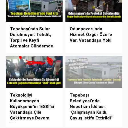
Tepebaşı’nda Sular
Odunpazarı’nda
Durulmuyor: Tehdit,
Hizmet Özgür Özel’e
Torpil ve Keyfi
Var, Vatandaşa Yok!
Atamalar Gündemde
Teknolojiyi
Tepebaşı
Kullanamayan
Belediyesi’nde
Büyükşehir’in "ESKİ"si
Nepotizm İddiası:
Vatandaşa Çile
"Çalışmayan Kaldı,
Çektirmeye Devam
Çavuş İstifa Ettirildi"
Ediyor