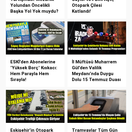
Yolundan Öncelikli
Otopark Çilesi
Başka Yol Yok muydu?
Katlandı!
ESKİ’den Abonelerine
İl Müftüsü Muharrem
"Yüksek Borç" Kıskacı:
Gül’den Valilik
Hem Parayla Hem
Meydanı’nda Duygu
Sırayla!
Dolu 15 Temmuz Duası
Eskişehir’in Otopark
Tramvaylar Tüm Gün