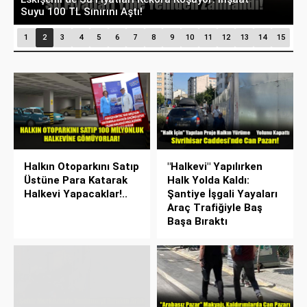
Gölgesinde Unutulan Park
K
1
2
3
4
5
6
7
8
9
10
11
12
13
14
15
Halkın Otoparkını Satıp
"Halkevi" Yapılırken
Üstüne Para Katarak
Halk Yolda Kaldı:
Halkevi Yapacaklar!..
Şantiye İşgali Yayaları
Araç Trafiğiyle Baş
Başa Bıraktı