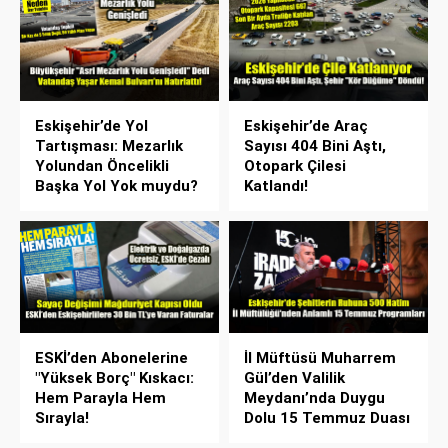
Eskişehir’de Yol
Eskişehir’de Araç
Tartışması: Mezarlık
Sayısı 404 Bini Aştı,
Yolundan Öncelikli
Otopark Çilesi
Başka Yol Yok muydu?
Katlandı!
ESKİ’den Abonelerine
İl Müftüsü Muharrem
"Yüksek Borç" Kıskacı:
Gül’den Valilik
Hem Parayla Hem
Meydanı’nda Duygu
Sırayla!
Dolu 15 Temmuz Duası