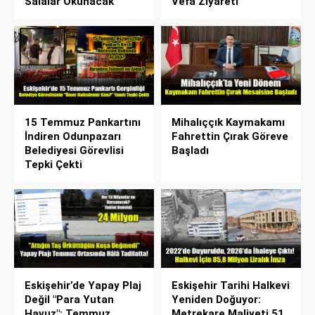
Salâlar Okunacak
Vefa Ziyareti
15 Temmuz Pankartını
Mihalıççık Kaymakamı
İndiren Odunpazarı
Fahrettin Çırak Göreve
Belediyesi Görevlisi
Başladı
Tepki Çekti
Eskişehir’de Yapay Plaj
Eskişehir Tarihi Halkevi
Değil "Para Yutan
Yeniden Doğuyor:
Havuz": Temmuz
Metrekare Maliyeti 51