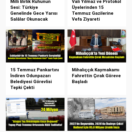
Milli Birlik Ruhunun
Vali Yılmaz ve Protokol
Sesi: Türkiye
Üyelerinden 15
Genelinde Gece Yarısı
Temmuz Gazilerine
Salâlar Okunacak
Vefa Ziyareti
15 Temmuz Pankartını
Mihalıççık Kaymakamı
İndiren Odunpazarı
Fahrettin Çırak Göreve
Belediyesi Görevlisi
Başladı
Tepki Çekti