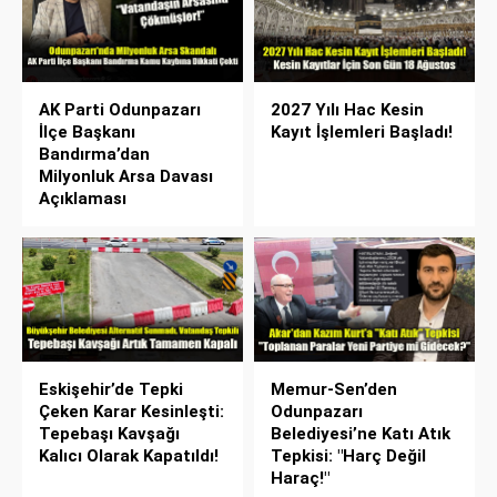
AK Parti Odunpazarı
2027 Yılı Hac Kesin
İlçe Başkanı
Kayıt İşlemleri Başladı!
Bandırma’dan
Milyonluk Arsa Davası
Açıklaması
Eskişehir’de Tepki
Memur-Sen’den
Çeken Karar Kesinleşti:
Odunpazarı
Tepebaşı Kavşağı
Belediyesi’ne Katı Atık
Kalıcı Olarak Kapatıldı!
Tepkisi: "Harç Değil
Haraç!"