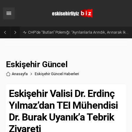
Sanayide Altyapı ve Temizlik Tepkisi: Gürhan Albayrak Küçük Sanayi Esnafını Ziyaret Etti
Eskişehir Güncel
Anasayfa
Eskişehir Güncel Haberler
i
Eskişehir Valisi Dr. Erdinç
Yılmaz’dan TEI Mühendisi
Dr. Burak Uyanık’a Tebrik
Ziyareti