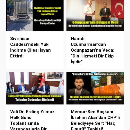
Sivrihisar
Hamdi
Caddesi’ndeki Yük
Uzunharman’dan
İndirme Çilesi İsyan
Odunpazarı’na Veda:
Ettirdi
“Din Hizmeti Bir Ekip
İşidir”
Vali Dr. Erdinç Yılmaz
Memur-Sen Başkanı
Halk Günü
İbrahim Akar’dan CHP’li
Toplantısında
Belediyeye Sert "Haç
Vatandaşlarla Bir
Figürü" Tepkisi!