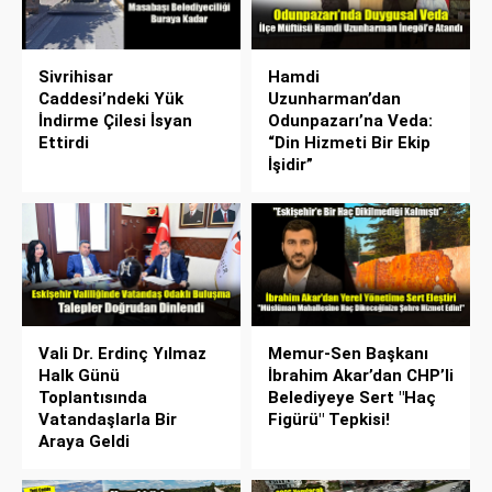
Sivrihisar
Hamdi
Caddesi’ndeki Yük
Uzunharman’dan
İndirme Çilesi İsyan
Odunpazarı’na Veda:
Ettirdi
“Din Hizmeti Bir Ekip
İşidir”
Vali Dr. Erdinç Yılmaz
Memur-Sen Başkanı
Halk Günü
İbrahim Akar’dan CHP’li
Toplantısında
Belediyeye Sert "Haç
Vatandaşlarla Bir
Figürü" Tepkisi!
Araya Geldi