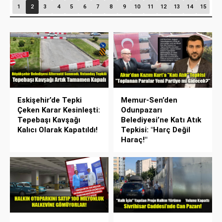
1
2
3
4
5
6
7
8
9
10
11
12
13
14
15
Eskişehir’de Tepki
Memur-Sen’den
Çeken Karar Kesinleşti:
Odunpazarı
Tepebaşı Kavşağı
Belediyesi’ne Katı Atık
Kalıcı Olarak Kapatıldı!
Tepkisi: "Harç Değil
Haraç!"