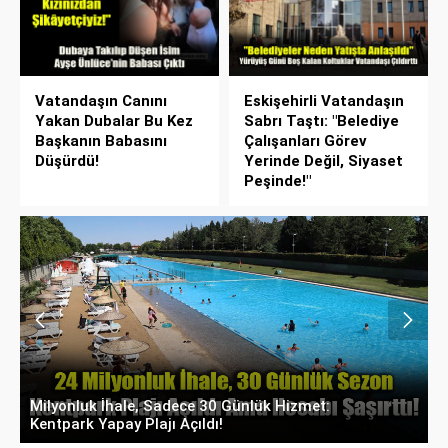
Vatandaşın Canını
Eskişehirli Vatandaşın
Yakan Dubalar Bu Kez
Sabrı Taştı: "Belediye
Başkanın Babasını
Çalışanları Görev
Düşürdü!
Yerinde Değil, Siyaset
Peşinde!"
Meclis Üyesinden Başkan Ataç’a Zor Soru:
E
"Makam Aracı Eşine mi Tahsis Edildi?"
S