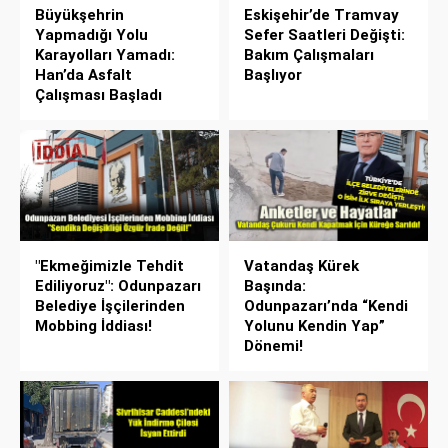
Büyükşehrin
Eskişehir’de Tramvay
Yapmadığı Yolu
Sefer Saatleri Değişti:
Karayolları Yamadı:
Bakım Çalışmaları
Han’da Asfalt
Başlıyor
Çalışması Başladı
"Ekmeğimizle Tehdit
Vatandaş Kürek
Ediliyoruz": Odunpazarı
Başında:
Belediye İşçilerinden
Odunpazarı’nda “Kendi
Mobbing İddiası!
Yolunu Kendin Yap”
Dönemi!