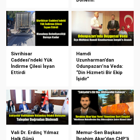
Sivrihisar
Hamdi
Caddesi’ndeki Yük
Uzunharman’dan
İndirme Çilesi İsyan
Odunpazarı’na Veda:
Ettirdi
“Din Hizmeti Bir Ekip
İşidir”
Vali Dr. Erdinç Yılmaz
Memur-Sen Başkanı
Halk Günü
İbrahim Akar’dan CHP’li