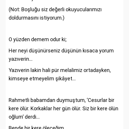
(Not: Boşluğu siz değerli okuyucularımızı
doldurmasını istiyorum.)
O yüzden demem odur ki;
Her neyi düşünürseniz düşünün kısaca yorum
yazıverin…
Yazıverin lakin hali pür melalimiz ortadayken,
kimseye etmeyelim şikâyet…
Rahmetli babamdan duymuştum, ‘Cesurlar bir
kere ölür. Korkaklar her gün ölür. Siz bir kere ölün
oğlum’ derdi…
Bende bir kere öleceğim...