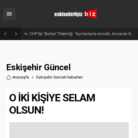
Sanayide Altyapı ve Temizlik Tepkisi: Gürhan Albayrak Küçük Sanayi Esnafını Ziyaret Etti
Eskişehir Güncel
Anasayfa
Eskişehir Güncel Haberler
i
O İKİ KİŞİYE SELAM
OLSUN!