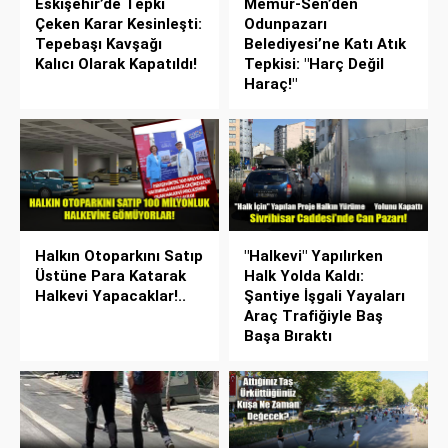
Eskişehir’de Tepki
Memur-Sen’den
Çeken Karar Kesinleşti:
Odunpazarı
Tepebaşı Kavşağı
Belediyesi’ne Katı Atık
Kalıcı Olarak Kapatıldı!
Tepkisi: "Harç Değil
Haraç!"
Halkın Otoparkını Satıp
"Halkevi" Yapılırken
Üstüne Para Katarak
Halk Yolda Kaldı:
Halkevi Yapacaklar!..
Şantiye İşgali Yayaları
Araç Trafiğiyle Baş
Başa Bıraktı