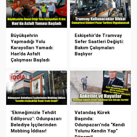
Büyükşehrin
Eskişehir’de Tramvay
Yapmadığı Yolu
Sefer Saatleri Değişti:
Karayolları Yamadı:
Bakım Çalışmaları
Han’da Asfalt
Başlıyor
Çalışması Başladı
"Ekmeğimizle Tehdit
Vatandaş Kürek
Ediliyoruz": Odunpazarı
Başında:
Belediye İşçilerinden
Odunpazarı’nda “Kendi
Mobbing İddiası!
Yolunu Kendin Yap”
Dönemi!