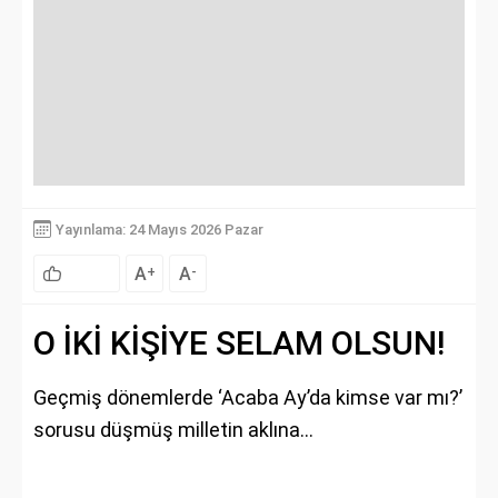
Yayınlama: 24 Mayıs 2026 Pazar
A
A
+
-
O İKİ KİŞİYE SELAM OLSUN!
Geçmiş dönemlerde ‘Acaba Ay’da kimse var mı?’
sorusu düşmüş milletin aklına...