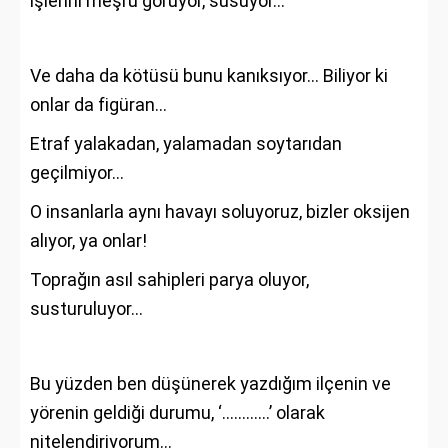
işlerini meşru görüyor, susuyor…
Ve daha da kötüsü bunu kanıksıyor… Biliyor ki
onlar da figüran…
Etraf yalakadan, yalamadan soytarıdan
geçilmiyor…
O insanlarla aynı havayı soluyoruz, bizler oksijen
alıyor, ya onlar!
Toprağın asıl sahipleri parya oluyor,
susturuluyor…
Bu yüzden ben düşünerek yazdığım ilçenin ve
yörenin geldiği durumu, ‘…………’ olarak
nitelendiriyorum…