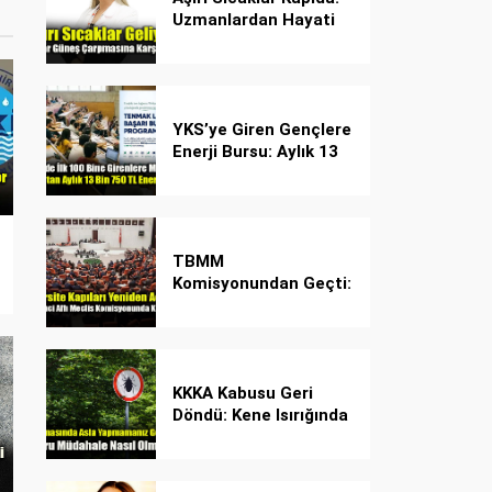
Uzmanlardan Hayati
Güneş Çarpması
Uyarısı!
YKS’ye Giren Gençlere
Enerji Bursu: Aylık 13
Bin 750 TL Başarı
Desteği!
TBMM
Komisyonundan Geçti:
İşte Madde Madde
Yeni Öğrenci Affı
Rehberi
KKKA Kabusu Geri
Döndü: Kene Isırığında
İlk Müdahale Hayat
Kurtarıyor!