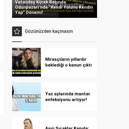
Vatandaş Kürek Başında:
Odunpazarı’nda “Kendi Yolunu Kendin
Yap” Dönemi!
Gözünüzden kaçmasın
Mirasçıların yıllardır
beklediği o kanun çıktı
Yaz aylarında mantar
enfeksiyonu artıyor!
Dikkat! Kolay
bulaşıyor, hızla
yayılıyor!
Aşırı Sıcaklar Kapıda: