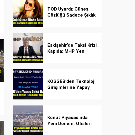
TOD Uyardı: Güneş
Gözlüğü Sadece Şıklık
Değil, Göz İçin Kalkan!
Eskişehir’de Taksi Krizi
Kapıda: MHP Yeni
Plaka Planına Karşı
Çözüm Önerdi
KOSGEB’den Teknoloji
Girişimlerine Yapay
Zekâ Kredi Programı
Konut Piyasasında
Yeni Dönem: Ofisleri
Konuta Dönüştürmek