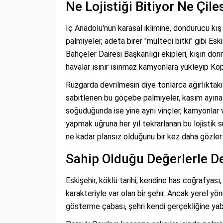
Ne Lojistiği Bitiyor Ne Çile
İç Anadolu'nun karasal iklimine, dondurucu kış
palmiyeler, adeta birer "mülteci bitki" gibi Es
Bahçeler Dairesi Başkanlığı ekipleri, kışın do
havalar ısınır ısınmaz kamyonlara yükleyip Köp
Rüzgarda devrilmesin diye tonlarca ağırlıktak
sabitlenen bu göçebe palmiyeler, kasım ayına
soğuduğunda ise yine aynı vinçler, kamyonlar v
yapmak uğruna her yıl tekrarlanan bu lojistik 
ne kadar plansız olduğunu bir kez daha gözler
Sahip Olduğu Değerlerle D
Eskişehir, köklü tarihi, kendine has coğrafyası
karakteriyle var olan bir şehir. Ancak yerel yön
gösterme çabası, şehri kendi gerçekliğine yaba