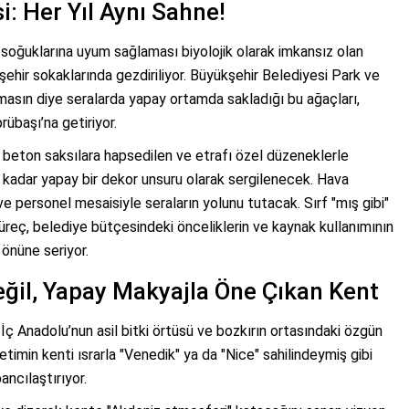
si: Her Yıl Aynı Sahne!
 soğuklarına uyum sağlaması biyolojik olarak imkansız olan
kişehir sokaklarında gezdiriliyor. Büyükşehir Belediyesi Park ve
nmasın diye seralarda yapay ortamda sakladığı bu ağaçları,
rübaşı’na getiriyor.
i beton saksılara hapsedilen ve etrafı özel düzeneklerle
 kadar yapay bir dekor unsuru olarak sergilenecek. Hava
e personel mesaisiyle seraların yolunu tutacak. Sırf "mış gibi"
süreç, belediye bütçesindeki önceliklerin ve kaynak kullanımının
 önüne seriyor.
eğil, Yapay Makyajla Öne Çıkan Kent
, İç Anadolu’nun asil bitki örtüsü ve bozkırın ortasındaki özgün
etimin kenti ısrarla "Venedik" ya da "Nice" sahilindeymiş gibi
ncılaştırıyor.