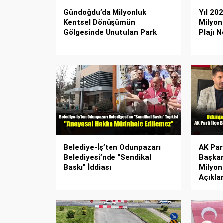
Gündoğdu’da Milyonluk
Yıl 20
Kentsel Dönüşümün
Milyon
Gölgesinde Unutulan Park
Plajı 
Belediye-İş’ten Odunpazarı
AK Par
Belediyesi’nde “Sendikal
Başkan
Baskı” İddiası
Milyon
Açıkla