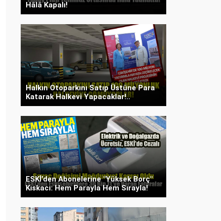
Hâlâ Kapalı!
Halkın Otoparkını Satıp Üstüne Para
Katarak Halkevi Yapacaklar!..
ESKİ’den Abonelerine "Yüksek Borç"
Kıskacı: Hem Parayla Hem Sırayla!