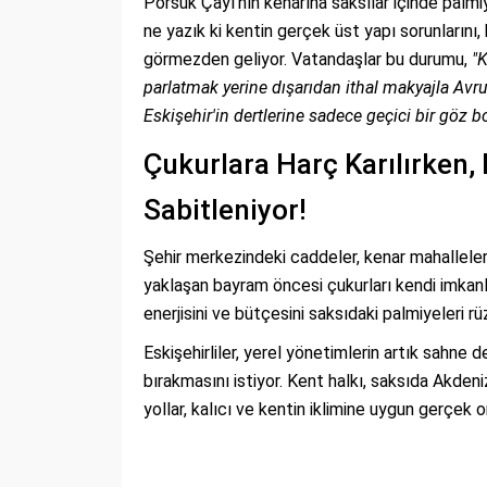
Porsuk Çayı’nın kenarına saksılar içinde palm
ne yazık ki kentin gerçek üst yapı sorunlarını, k
görmezden geliyor. Vatandaşlar bu durumu,
"K
parlatmak yerine dışarıdan ithal makyajla Avru
Eskişehir'in dertlerine sadece geçici bir göz 
Çukurlara Harç Karılırken,
Sabitleniyor!
Şehir merkezindeki caddeler, kenar mahallele
yaklaşan bayram öncesi çukurları kendi imkanl
enerjisini ve bütçesini saksıdaki palmiyeleri 
Eskişehirliler, yerel yönetimlerin artık sahne d
bırakmasını istiyor. Kent halkı, saksıda Akde
yollar, kalıcı ve kentin iklimine uygun gerçek o