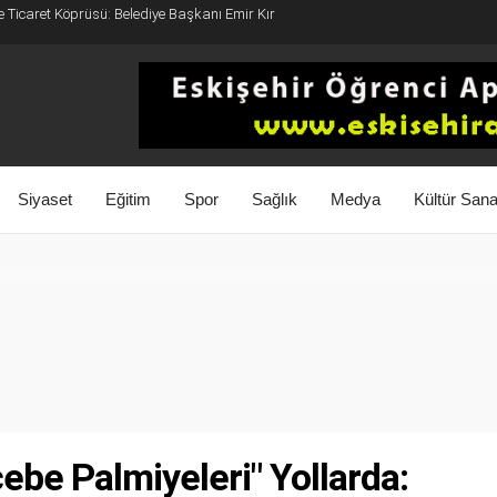
e Ticaret Köprüsü: Belediye Başkanı Emir Kır
Siyaset
Eğitim
Spor
Sağlık
Medya
Kültür Sana
çebe Palmiyeleri" Yollarda: