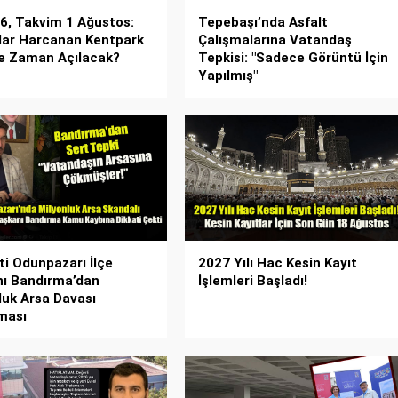
26, Takvim 1 Ağustos:
Tepebaşı’nda Asfalt
lar Harcanan Kentpark
Çalışmalarına Vatandaş
Ne Zaman Açılacak?
Tepkisi: "Sadece Görüntü İçin
Yapılmış"
ti Odunpazarı İlçe
2027 Yılı Hac Kesin Kayıt
ı Bandırma’dan
İşlemleri Başladı!
luk Arsa Davası
ması