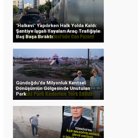
"Halkevi" Yapılırken Halk Yolda Kaldı:
Şantiye İşgali Yayaları Araç Trafiğiyle
Baş Başa Bıraktı
Gündoğdu’da Milyonluk Kentsel
Dönüşümün Gölgesinde Unutulan
Park