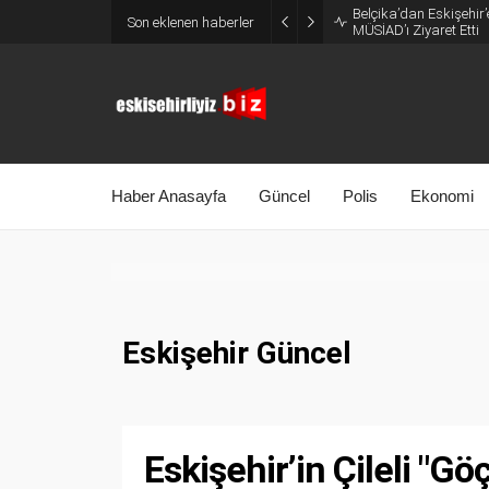
Belçika’dan Eskişehir’
Son eklenen haberler
MÜSİAD’ı Ziyaret Etti
Haber Anasayfa
Güncel
Polis
Ekonomi
Eskişehir Güncel
Eskişehir’in Çileli "Gö