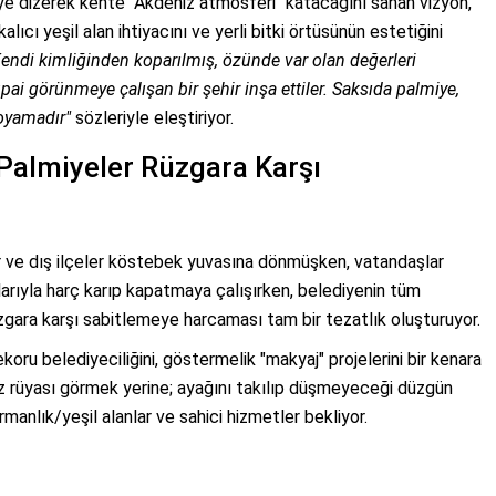
iye dizerek kente "Akdeniz atmosferi" katacağını sanan vizyon,
alıcı yeşil alan ihtiyacını ve yerli bitki örtüsünün estetiğini
endi kimliğinden koparılmış, özünde var olan değerleri
pai görünmeye çalışan bir şehir inşa ettiler. Saksıda palmiye,
boyamadır"
sözleriyle eleştiriyor.
 Palmiyeler Rüzgara Karşı
r ve dış ilçeler köstebek yuvasına dönmüşken, vatandaşlar
arıyla harç karıp kapatmaya çalışırken, belediyenin tüm
rüzgara karşı sabitlemeye harcaması tam bir tezatlık oluşturuyor.
ekoru belediyeciliğini, göstermelik "makyaj" projelerini bir kenara
niz rüyası görmek yerine; ayağını takılıp düşmeyeceği düzgün
rmanlık/yeşil alanlar ve sahici hizmetler bekliyor.