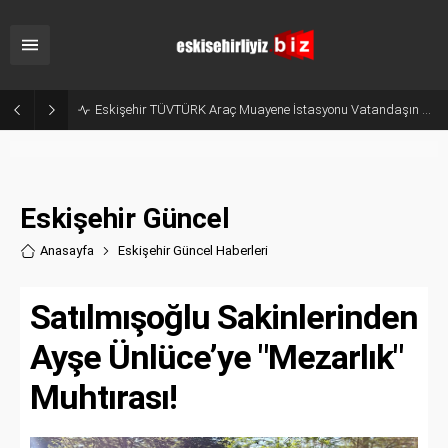
Eskişehir TÜVTÜRK Araç Muayene İstasyonu Vatandaşın Gözünde Ağır Kusurlu
Eskişehir Güncel
Anasayfa
Eskişehir Güncel Haberler
i
Satılmışoğlu Sakinlerinden
Ayşe Ünlüce’ye "Mezarlık"
Muhtırası!