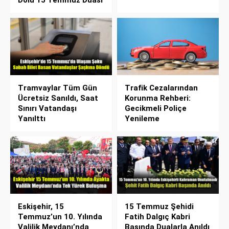
Dolu 15 Temmuz Duası
Tramvaylar Tüm Gün
Trafik Cezalarından
Ücretsiz Sanıldı, Saat
Korunma Rehberi:
Sınırı Vatandaşı
Gecikmeli Poliçe
Yanılttı
Yenileme
Eskişehir, 15
15 Temmuz Şehidi
Temmuz’un 10. Yılında
Fatih Dalgıç Kabri
Valilik Meydanı’nda
Başında Dualarla Anıldı