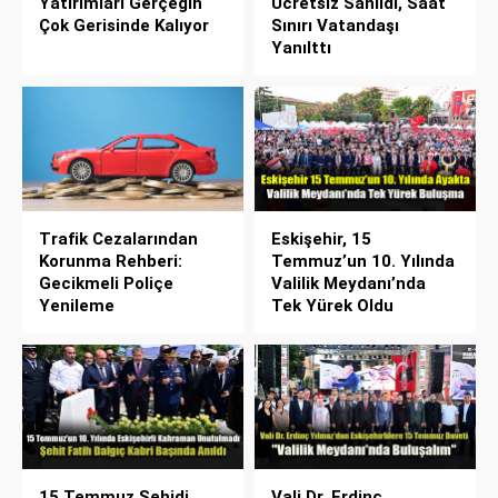
Yatırımları Gerçeğin
Ücretsiz Sanıldı, Saat
Çok Gerisinde Kalıyor
Sınırı Vatandaşı
Yanılttı
Trafik Cezalarından
Eskişehir, 15
Korunma Rehberi:
Temmuz’un 10. Yılında
Gecikmeli Poliçe
Valilik Meydanı’nda
Yenileme
Tek Yürek Oldu
15 Temmuz Şehidi
Vali Dr. Erdinç