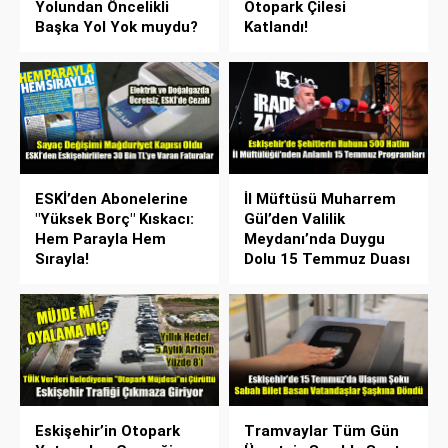
Yolundan Öncelikli
Otopark Çilesi
Başka Yol Yok muydu?
Katlandı!
ESKİ’den Abonelerine
İl Müftüsü Muharrem
"Yüksek Borç" Kıskacı:
Gül’den Valilik
Hem Parayla Hem
Meydanı’nda Duygu
Sırayla!
Dolu 15 Temmuz Duası
Eskişehir’in Otopark
Tramvaylar Tüm Gün