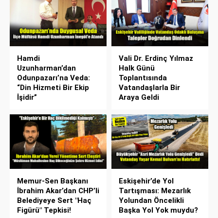
Hamdi
Vali Dr. Erdinç Yılmaz
Uzunharman’dan
Halk Günü
Odunpazarı’na Veda:
Toplantısında
“Din Hizmeti Bir Ekip
Vatandaşlarla Bir
İşidir”
Araya Geldi
Memur-Sen Başkanı
Eskişehir’de Yol
İbrahim Akar’dan CHP’li
Tartışması: Mezarlık
Belediyeye Sert "Haç
Yolundan Öncelikli
Figürü" Tepkisi!
Başka Yol Yok muydu?