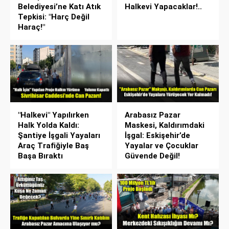
Belediyesi’ne Katı Atık
Halkevi Yapacaklar!..
Tepkisi: "Harç Değil
Haraç!"
"Halkevi" Yapılırken
Arabasız Pazar
Halk Yolda Kaldı:
Maskesi, Kaldırımdaki
Şantiye İşgali Yayaları
İşgal: Eskişehir’de
Araç Trafiğiyle Baş
Yayalar ve Çocuklar
Başa Bıraktı
Güvende Değil!