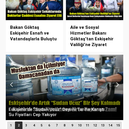
Bakan Göktaş
Aile ve Sosyal
Eskişehir Esnafı ve
Hizmetler Bakanı
Vatandaşlarla Buluştu
Göktaş’tan Eskişehir
Valiliği’ne Ziyaret
rıştı:
Milyonluk İhale, Sadece 30 Günlük Hizmet:
Kentpark Yapay Plajı Açıldı!
1
2
3
4
5
6
7
8
9
10
11
12
13
14
15