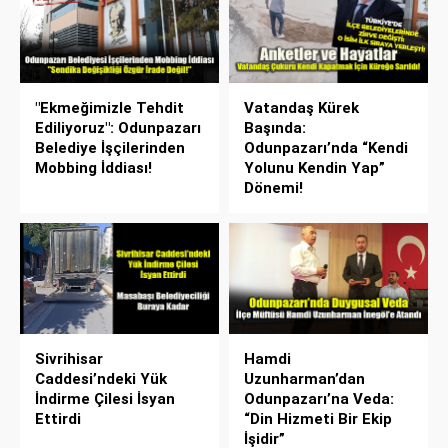
"Ekmeğimizle Tehdit
Vatandaş Kürek
Ediliyoruz": Odunpazarı
Başında:
Belediye İşçilerinden
Odunpazarı’nda “Kendi
Mobbing İddiası!
Yolunu Kendin Yap”
Dönemi!
Sivrihisar
Hamdi
Caddesi’ndeki Yük
Uzunharman’dan
İndirme Çilesi İsyan
Odunpazarı’na Veda:
Ettirdi
“Din Hizmeti Bir Ekip
İşidir”