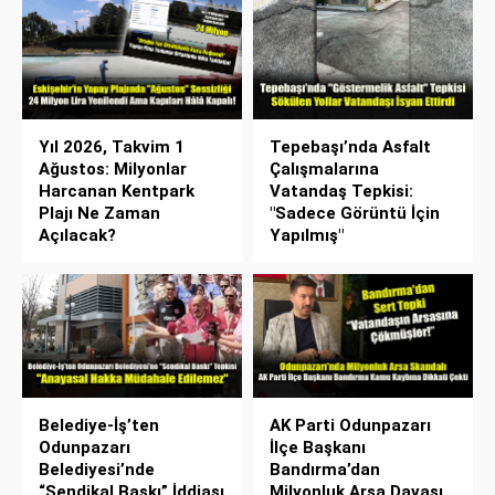
Yıl 2026, Takvim 1
Tepebaşı’nda Asfalt
Ağustos: Milyonlar
Çalışmalarına
Harcanan Kentpark
Vatandaş Tepkisi:
Plajı Ne Zaman
"Sadece Görüntü İçin
Açılacak?
Yapılmış"
Belediye-İş’ten
AK Parti Odunpazarı
Odunpazarı
İlçe Başkanı
Belediyesi’nde
Bandırma’dan
“Sendikal Baskı” İddiası
Milyonluk Arsa Davası