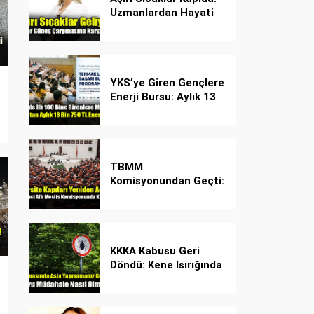
Uzmanlardan Hayati
Güneş Çarpması
Uyarısı!
YKS’ye Giren Gençlere
Enerji Bursu: Aylık 13
Bin 750 TL Başarı
Desteği!
TBMM
Komisyonundan Geçti:
İşte Madde Madde
Yeni Öğrenci Affı
Rehberi
KKKA Kabusu Geri
Döndü: Kene Isırığında
İlk Müdahale Hayat
Kurtarıyor!