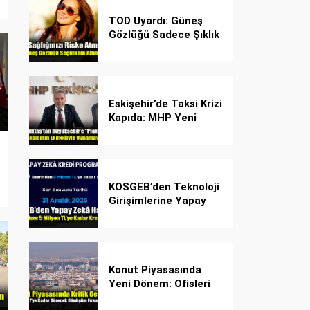
TOD Uyardı: Güneş
Gözlüğü Sadece Şıklık
Değil, Göz İçin Kalkan!
Eskişehir’de Taksi Krizi
Kapıda: MHP Yeni
Plaka Planına Karşı
Çözüm Önerdi
KOSGEB’den Teknoloji
Girişimlerine Yapay
Zekâ Kredi Programı
Konut Piyasasında
Yeni Dönem: Ofisleri
Konuta Dönüştürmek