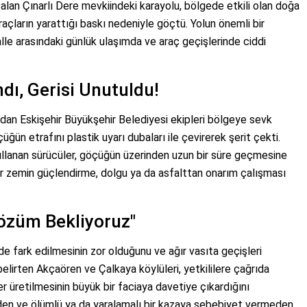
alan Çınarlı Dere mevkiindeki karayolu, bölgede etkili olan doğa
araçların yarattığı baskı nedeniyle göçtü. Yolun önemli bir
lle arasındaki günlük ulaşımda ve araç geçişlerinde ciddi
dı, Gerisi Unutuldu!
dan Eskişehir Büyükşehir Belediyesi ekipleri bölgeye sevk
çüğün etrafını plastik uyarı dubaları ile çevirerek şerit çekti.
kullanan sürücüler, göçüğün üzerinden uzun bir süre geçmesine
r zemin güçlendirme, dolgu ya da asfalttan onarım çalışması
Çözüm Bekliyoruz"
de fark edilmesinin zor olduğunu ve ağır vasıta geçişleri
belirten Akçaören ve Çalkaya köylüleri, yetkililere çağrıda
üretilmesinin büyük bir faciaya davetiye çıkardığını
den ve ölümlü ya da yaralamalı bir kazaya sebebiyet vermeden