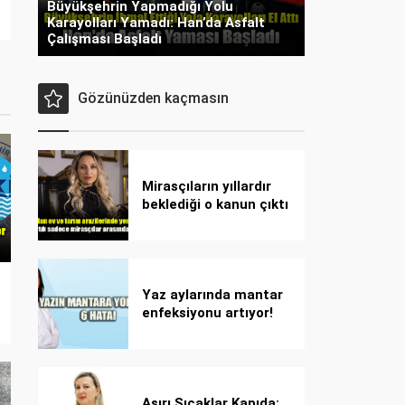
Büyükşehrin Yapmadığı Yolu
Karayolları Yamadı: Han’da Asfalt
Çalışması Başladı
Gözünüzden kaçmasın
Mirasçıların yıllardır
beklediği o kanun çıktı
Yaz aylarında mantar
enfeksiyonu artıyor!
Dikkat! Kolay
bulaşıyor, hızla
yayılıyor!
Aşırı Sıcaklar Kapıda: