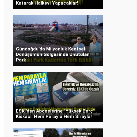
Katarak Halkevi Yapacaklar!..
Gündoğdu’da Milyonluk Kentsel
Dönüşümün Gölgesinde Unutulan
Park
ESKİ’den Abonelerine "Yüksek Borç"
Kıskacı: Hem Parayla Hem Sırayla!