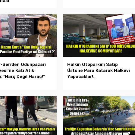
ması
-Sen’den Odunpazarı
Halkın Otoparkını Satıp
yesi’ne Katı Atık
Üstüne Para Katarak Halkevi
i: "Harç Değil Haraç!"
Yapacaklar!..