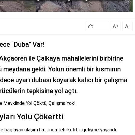
A
A
+
-
ece "Duba" Var!
 Akçaören ile Çalkaya mahallelerini birbirine
 meydana geldi. Yolun önemli bir kısmının
dece uyarı dubası koyarak kalıcı bir çalışma
cülerin tepkisine yol açtı.
ere Mevkiinde Yol Çöktü, Çalışma Yok!
yları Yolu Çökertti
ine bağlayan ulaşım hattında tehlikeli bir gelişme yaşandı.