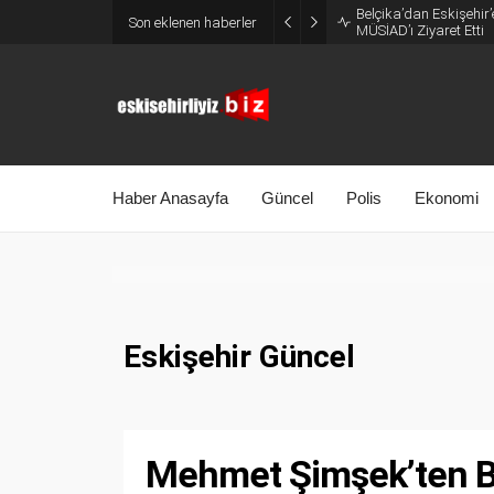
Belçika’dan Eskişehir’
Son eklenen haberler
MÜSİAD’ı Ziyaret Etti
Haber Anasayfa
Güncel
Polis
Ekonomi
Eskişehir Güncel
Mehmet Şimşek’ten B