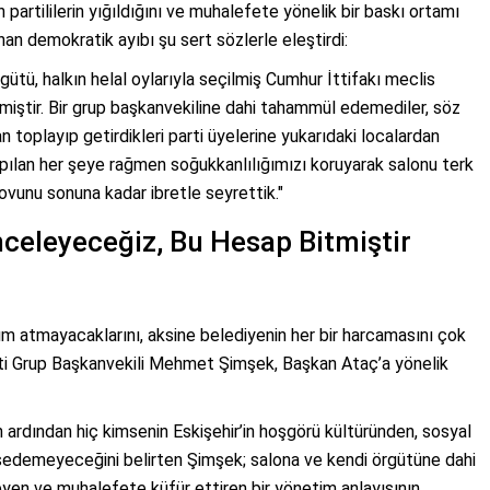
 partililerin yığıldığını ve muhalefete yönelik bir baskı ortamı
 demokratik ayıbı şu sert sözlerle eleştirdi:
tü, halkın helal oylarıyla seçilmiş Cumhur İttifakı meclis
miştir. Bir grup başkanvekiline dahi tahammül edemediler, söz
n toplayıp getirdikleri parti üyelerine yukarıdaki localardan
 yapılan her şeye rağmen soğukkanlılığımızı koruyarak salonu terk
ovunu sonuna kadar ibretle seyrettik."
celeyeceğiz, Bu Hesap Bitmiştir
dım atmayacaklarını, aksine belediyenin her bir harcamasını çok
rti Grup Başkanvekili Mehmet Şimşek, Başkan Ataç’a yönelik
 ardından hiç kimsenin Eskişehir’in hoşgörü kültüründen, sosyal
edemeyeceğini belirten Şimşek; salona ve kendi örgütüne dahi
yen ve muhalefete küfür ettiren bir yönetim anlayışının