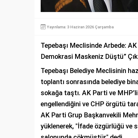
Yayınlama: 3 Haziran 2026 Çarşamba
Tepebaşı Meclisinde Arbede: AK 
Demokrasi Maskeniz Düştü” Çıkı
Tepebaşı Belediye Meclisinin ha
toplantı sonrasında belediye bin
sokağa taştı. AK Parti ve MHP’li 
engellendiğini ve CHP örgütü tar
AK Parti Grup Başkanvekili Meh
yüklenerek, "İfade özgürlüğü ve
salonunda çökmüştür" dedi.