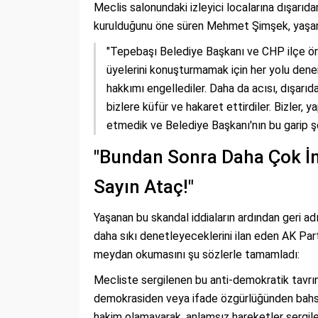
Meclis salonundaki izleyici localarına dışarıdan
kurulduğunu öne süren Mehmet Şimşek, yaşanan
"Tepebaşı Belediye Başkanı ve CHP ilçe örgü
üyelerini konuşturmamak için her yolu dene
hakkımı engellediler. Daha da acısı, dışarıda
bizlere küfür ve hakaret ettirdiler. Bizler,
etmedik ve Belediye Başkanı'nın bu garip ş
"Bundan Sonra Daha Çok İn
Sayın Ataç!"
Yaşanan bu skandal iddiaların ardından geri a
daha sıkı denetleyeceklerini ilan eden AK Pa
meydan okumasını şu sözlerle tamamladı:
Mecliste sergilenen bu anti-demokratik tavrın
demokrasiden veya ifade özgürlüğünden bahs
hakim olamayarak, anlamsız hareketler sergile