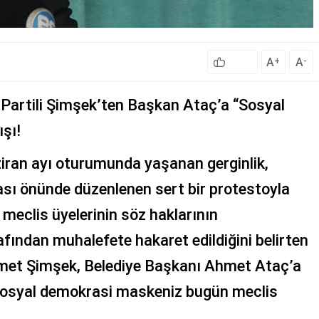
A
A
+
-
Partili Şimşek’ten Başkan Ataç’a “Sosyal
şı!
ziran ayı oturumunda yaşanan gerginlik,
ası önünde düzenlenen sert bir protestoyla
meclis üyelerinin söz haklarının
afından muhalefete hakaret edildiğini belirten
met Şimşek, Belediye Başkanı Ahmet Ataç’a
 sosyal demokrasi maskeniz bugün meclis