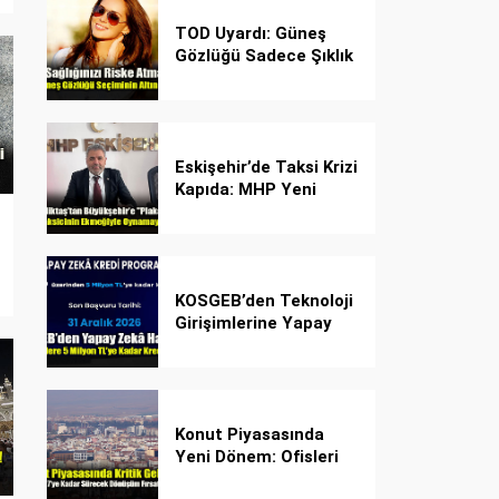
TOD Uyardı: Güneş
Gözlüğü Sadece Şıklık
Değil, Göz İçin Kalkan!
Eskişehir’de Taksi Krizi
Kapıda: MHP Yeni
Plaka Planına Karşı
Çözüm Önerdi
KOSGEB’den Teknoloji
Girişimlerine Yapay
Zekâ Kredi Programı
Konut Piyasasında
Yeni Dönem: Ofisleri
Konuta Dönüştürmek