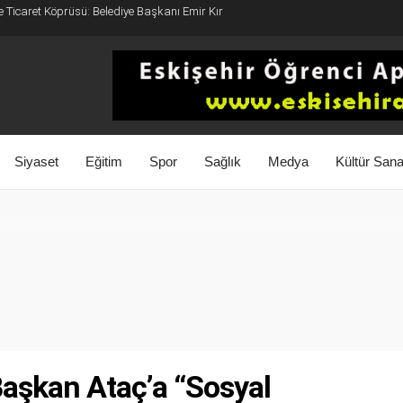
e Ticaret Köprüsü: Belediye Başkanı Emir Kır
Siyaset
Eğitim
Spor
Sağlık
Medya
Kültür Sana
aşkan Ataç’a “Sosyal