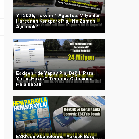
Yıl 2026, Takvim 1 Ağustos: Milyonlar
Harcanan Kentpark Plajı Ne Zaman
Açılacak?
Eskişehir’de Yapay Plaj Değil "Para
Yutan Havuz": Temmuz Ortasında
Hâlâ Kapalı!
ESKİ’den Abonelerine "Yüksek Borç"