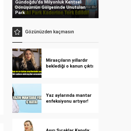
Gündoğdu’da Milyonluk Kentsel
Dönüşümün Gölgesinde Unutulan
Park
Gözünüzden kaçmasın
Mirasçıların yıllardır
beklediği o kanun çıktı
Yaz aylarında mantar
enfeksiyonu artıyor!
Dikkat! Kolay
bulaşıyor, hızla
yayılıyor!
Aşırı Sıcaklar Kapıda: