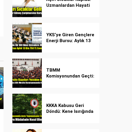
Uzmanlardan Hayati
Güneş Çarpması
Uyarısı!
YKS’ye Giren Gençlere
Enerji Bursu: Aylık 13
Bin 750 TL Başarı
Desteği!
TBMM
Komisyonundan Geçti:
İşte Madde Madde
Yeni Öğrenci Affı
Rehberi
KKKA Kabusu Geri
Döndü: Kene Isırığında
İlk Müdahale Hayat
Kurtarıyor!