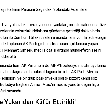
şı Halkının Parasını Sağındaki Solundaki Adamlara
t ve yolsuzluk operasyonunun yankıları, meclis salonunda fiziki
lerinin yolsuzluk iddialarını gündeme getirdiği dakikalarda,
ri ile Cumhur İttifakı sıraları arasında tansiyon fırladı. Gergin
nde toplanan AK Parti grubu adına basın açıklaması yapan
li Mehmet Şimşek, meclis çatısı altında muhalefetin sesini
iddia etti.
nasında hem AK Parti hem de MHP’li belediye meclis üyelerine
sözlü sataşmalarda bulunulduğunu belirtti. AK Parti Meclis
dildiğini ve bir grup başkanvekili olarak bizzat kendi söz
, Belediye Başkanı Ahmet Ataç’ın meclis yönetmeliğini hiçe
ğini savundu.
e Yukarıdan Küfür Ettirildi"