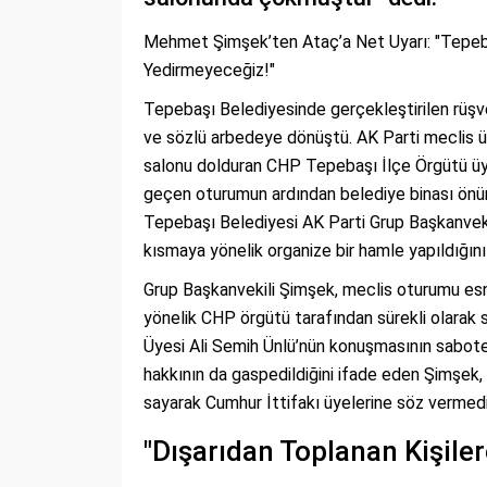
Mehmet Şimşek’ten Ataç’a Net Uyarı: "Tepeba
Yedirmeyeceğiz!"
Tepebaşı Belediyesinde gerçekleştirilen rüşve
ve sözlü arbedeye dönüştü. AK Parti meclis üye
salonu dolduran CHP Tepebaşı İlçe Örgütü üyele
geçen oturumun ardından belediye binası önü
Tepebaşı Belediyesi AK Parti Grup Başkanveki
kısmaya yönelik organize bir hamle yapıldığını 
Grup Başkanvekili Şimşek, meclis oturumu es
yönelik CHP örgütü tarafından sürekli olarak 
Üyesi Ali Semih Ünlü’nün konuşmasının sabote e
hakkının da gaspedildiğini ifade eden Şimşek
sayarak Cumhur İttifakı üyelerine söz vermedi
"Dışarıdan Toplanan Kişiler