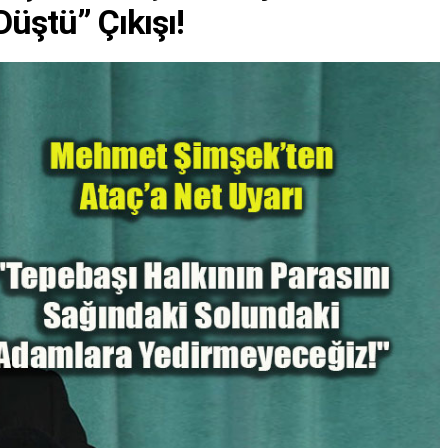
üştü” Çıkışı!