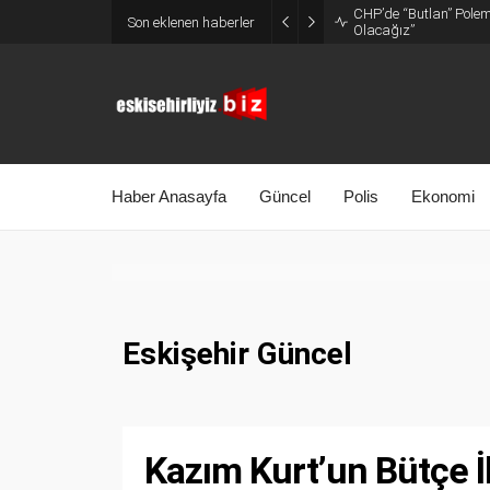
CHP’de “Butlan” Polemi
Son eklenen haberler
Olacağız”
Haber Anasayfa
Güncel
Polis
Ekonomi
Eskişehir Güncel
Kazım Kurt’un Bütçe İ