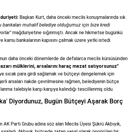
duriyeti:
Başkan Kurt, daha önceki meclis konuşmalarında sık
u bankaları muhalif belediye olduğumuz için bize kredi
orlar"
mağduriyetine sığınmıştı. Ancak ne hikmetse bugünkü
e kamu bankalarının kapısını çalmak üzere yetki istedi.
nun daha önceki dönemlerde de defalarca meclis kürsüsünden
azarı mülklerini, arsalarını haraç mezat satıyorsunuz"
iyeye sıcak para girdi sağlamak ve bütçeyi dengelemek için
erli arsaları nakde çevrilmesine rağmen, belediyenin bütçe
lanma talebiyle karşı karşıya kalındığı tescillenmiş oldu.
ka' Diyordunuz, Bugün Bütçeyi Aşarak Borç
 AK Parti Grubu adına söz alan Meclis Üyesi Şükrü Akbıyık,
 sıraladı. Akbıyık, bütçede zaten yasal olarak öngörülen bir