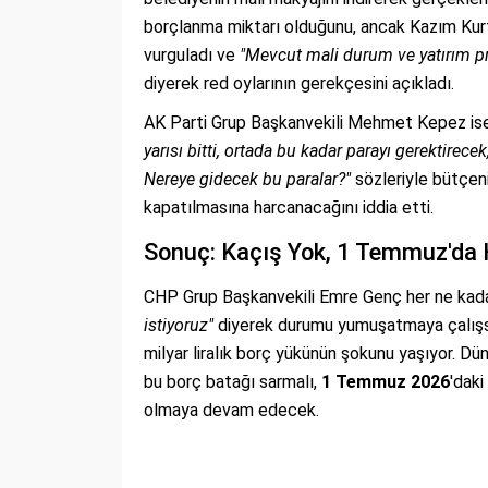
borçlanma miktarı olduğunu, ancak Kazım Kurt’
vurguladı ve
"Mevcut mali durum ve yatırım pr
diyerek red oylarının gerekçesini açıkladı.
AK Parti Grup Başkanvekili Mehmet Kepez ise
yarısı bitti, ortada bu kadar parayı gerektirec
Nereye gidecek bu paralar?"
sözleriyle bütçeni
kapatılmasına harcanacağını iddia etti.
Sonuç: Kaçış Yok, 1 Temmuz'da
CHP Grup Başkanvekili Emre Genç her ne kad
istiyoruz"
diyerek durumu yumuşatmaya çalışsa 
milyar liralık borç yükünün şokunu yaşıyor. Dü
bu borç batağı sarmalı,
1 Temmuz 2026
'dak
olmaya devam edecek.