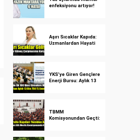
enfeksiyonu artıyor!
Dikkat! Kolay
bulaşıyor, hızla
yayılıyor!
Aşırı Sıcaklar Kapıda:
Uzmanlardan Hayati
Güneş Çarpması
Uyarısı!
YKS’ye Giren Gençlere
Enerji Bursu: Aylık 13
Bin 750 TL Başarı
Desteği!
TBMM
Komisyonundan Geçti:
İşte Madde Madde
Yeni Öğrenci Affı
Rehberi