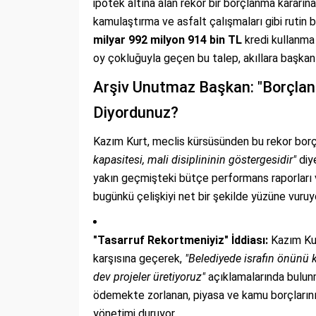
ipotek altına alan rekor bir borçlanma kararın
kamulaştırma ve asfalt çalışmaları gibi rutin
milyar 992 milyon 914 bin TL
kredi kullanma
oy çokluğuyla geçen bu talep, akıllara başkanın 
Arşiv Unutmaz Başkan: "Borçla
Diyordunuz?
Kazım Kurt, meclis kürsüsünden bu rekor borç
kapasitesi, mali disiplininin göstergesidir"
diy
yakın geçmişteki bütçe performans raporları 
bugünkü çelişkiyi net bir şekilde yüzüne vuruy
"Tasarruf Rekortmeniyiz" İddiası:
Kazım Kur
karşısına geçerek,
"Belediyede israfın önünü k
dev projeler üretiyoruz"
açıklamalarında bulun
ödemekte zorlanan, piyasa ve kamu borçlarını 
yönetimi duruyor.