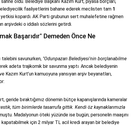
a sahne oldu. Belediye Başkanı Kazım Kurt, piyasa borçları,
 belediyecilik faaliyetlerini bahane ederek meclisten tam
1
 yetkisi kopardı. AK Parti grubunun sert muhalefetine rağmen
arşivdeki o iddialı sözlerini getirdi.
nmak Başarıdır" Demeden Önce Ne
 talebini savunurken,
"Odunpazarı Belediyesi'nin borçlanabilme
erek adeta trajikomik bir savunma yaptı. Ancak belediyenin
ve Kazım Kurt’un kamuoyuna yansıyan arşiv beyanatları,
or:
t, geride bıraktığımız dönemin bütçe kapanışlarında kameralar
estik, tüm birimlerde tasarrufa gittik. Kendi öz kaynaklarımızla
muştu. Madalyonun öteki yüzünde ise bugün; personelin maaşını
kapatabilmek için 2 milyar TL acil kredi arayan bir belediye