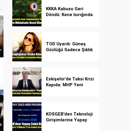
KKKA Kabusu Geri
Döndü: Kene Isırığında
İlk Müdahale Hayat
Kurtarıyor!
TOD Uyardı: Güneş
Gözlüğü Sadece Şıklık
Değil, Göz İçin Kalkan!
Eskişehir’de Taksi Krizi
Kapıda: MHP Yeni
Plaka Planına Karşı
Çözüm Önerdi
KOSGEB’den Teknoloji
Girişimlerine Yapay
Zekâ Kredi Programı