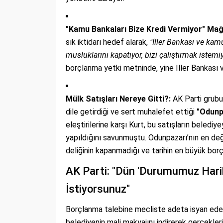
"Kamu Bankaları Bize Kredi Vermiyor" Mağ
sık iktidarı hedef alarak,
"İller Bankası ve kam
musluklarını kapatıyor, bizi çalıştırmak istemiy
borçlanma yetki metninde, yine İller Bankası v
Mülk Satışları Nereye Gitti?:
AK Parti grubu
dile getirdiği ve sert muhalefet ettiği
"Odunp
eleştirilerine karşı Kurt, bu satışların beled
yapıldığını savunmuştu. Odunpazarı’nın en değ
deliğinin kapanmadığı ve tarihin en büyük borç
AK Parti: "Dün 'Durumumuz Hari
İstiyorsunuz"
Borçlanma talebine mecliste adeta isyan eden
belediyenin mali makyajını indirerek gerçekleri