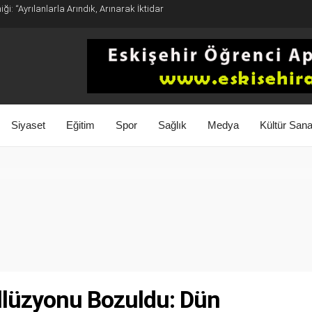
ği: “Ayrılanlarla Arındık, Arınarak İktidar
Siyaset
Eğitim
Spor
Sağlık
Medya
Kültür Sana
llüzyonu Bozuldu: Dün