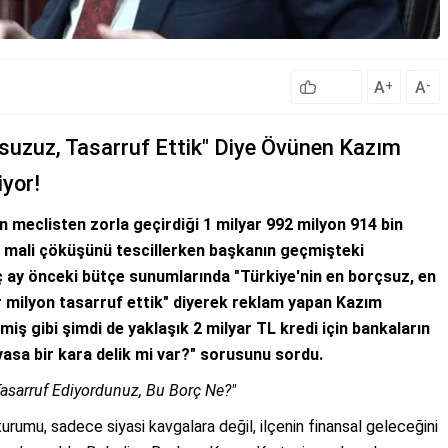
A
A
+
-
suzuz, Tasarruf Ettik" Diye Övünen Kazım
iyor!
 meclisten zorla geçirdiği 1 milyar 992 milyon 914 bin
in mali çöküşünü tescillerken başkanın geçmişteki
ç ay önceki bütçe sunumlarında "Türkiye'nin en borçsuz, en
dar milyon tasarruf ettik" diyerek reklam yapan Kazım
iş gibi şimdi de yaklaşık 2 milyar TL kredi için bankaların
asa bir kara delik mi var?" sorusunu sordu.
Tasarruf Ediyordunuz, Bu Borç Ne?"
urumu, sadece siyasi kavgalara değil, ilçenin finansal geleceğini