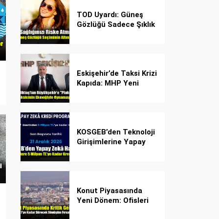
TOD Uyardı: Güneş
Gözlüğü Sadece Şıklık
Değil, Göz İçin Kalkan!
Eskişehir’de Taksi Krizi
Kapıda: MHP Yeni
Plaka Planına Karşı
Çözüm Önerdi
KOSGEB’den Teknoloji
Girişimlerine Yapay
Zekâ Kredi Programı
Konut Piyasasında
Yeni Dönem: Ofisleri
Konuta Dönüştürmek