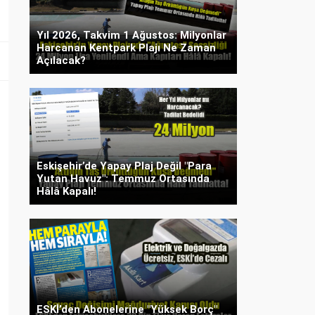
Yıl 2026, Takvim 1 Ağustos: Milyonlar
Harcanan Kentpark Plajı Ne Zaman
Açılacak?
Eskişehir’de Yapay Plaj Değil "Para
Yutan Havuz": Temmuz Ortasında
Hâlâ Kapalı!
ESKİ’den Abonelerine "Yüksek Borç"