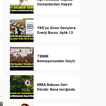
Uzmanlardan Hayati
Güneş Çarpması
Uyarısı!
YKS’ye Giren Gençlere
Enerji Bursu: Aylık 13
Bin 750 TL Başarı
Desteği!
TBMM
Komisyonundan Geçti:
İşte Madde Madde
Yeni Öğrenci Affı
Rehberi
KKKA Kabusu Geri
Döndü: Kene Isırığında
İlk Müdahale Hayat
Kurtarıyor!