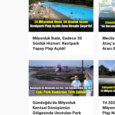
Milyonluk İhale, Sadece 30
Meclis
Günlük Hizmet: Kentpark
Ataç’a
Yapay Plajı Açıldı!
Aracı 
Gündoğdu’da Milyonluk
Yıl 20
Kentsel Dönüşümün
Milyon
Gölgesinde Unutulan Park
Plajı 