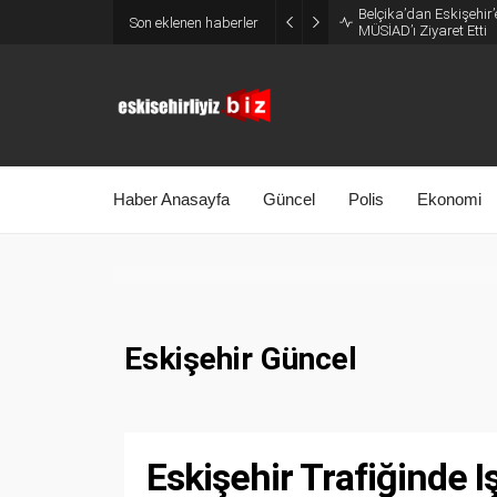
Belçika’dan Eskişehir’
Son eklenen haberler
MÜSİAD’ı Ziyaret Etti
Haber Anasayfa
Güncel
Polis
Ekonomi
Eskişehir Güncel
Eskişehir Trafiğinde Işı