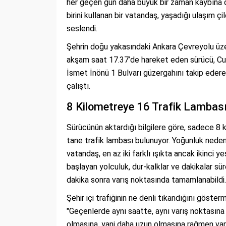
her geçen gün daha büyük bir zaman kaybına d
birini kullanan bir vatandaş, yaşadığı ulaşım çil
seslendi.
Şehrin doğu yakasındaki Ankara Çevreyolu üze
akşam saat 17.37’de hareket eden sürücü, Cu
İsmet İnönü 1 Bulvarı güzergahını takip ede
çalıştı.
8 Kilometreye 16 Trafik Lambası
Sürücünün aktardığı bilgilere göre, sadece 8
tane trafik lambası bulunuyor. Yoğunluk neden
vatandaş, en az iki farklı ışıkta ancak ikinci ye
başlayan yolculuk, dur-kalklar ve dakikalar s
dakika sonra varış noktasında tamamlanabildi.
Şehir içi trafiğinin ne denli tıkandığını göst
"Geçenlerde aynı saatte, aynı varış noktasına
olmasına, yani daha uzun olmasına rağmen va