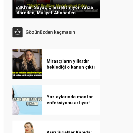
ESKİ’nin Sayaç Çilesi Bitmiyor: Arıza
İdareden, Maliyet Aboneden
Gözünüzden kaçmasın
Mirasçıların yıllardır
beklediği o kanun çıktı
Yaz aylarında mantar
enfeksiyonu artıyor!
Dikkat! Kolay
bulaşıyor, hızla
yayılıyor!
Aşırı Sıcaklar Kapıda: