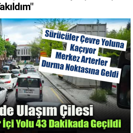
akıldım"