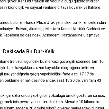
önüşüyor. Kent içi trafiğin en yoğun olduğu güzergahlardan
esini kronolojik ve sayısal verilerle ortaya koyarak yetkililere
rinde bulunan Honda Plaza Ufuk yanındaki trafik lambalarından
mhuriyet Bulvarı, Akarbaşı, Mustafa Kemal Atatürk Caddesi ve
rek Tepebaşı bölgesindeki Acıbadem Hastanesi’ne ulaşmaya
: Dakikada Bir Dur-Kalk
 kilometre uzunluğundaki bu merkezi güzergah üzerinde tam 16
iyle bazı kavşaklarda uzun kuyruklar oluştuğunu belirten
şil ışık yandığında geçiş yapabildiğini ifade etti. 17.37'de
üren beklemeler neticesinde ancak saat 18.20'de, yani tam 43
ermek için daha önce yaptığı bir yolculuğu örnek gösteren sürücü,
 gitmek için çevre yolunu tercih ettim. Mesafe 10 kilometre
rış sürem sadece 20 dakika sürdü" diyerek merkezdeki durumu