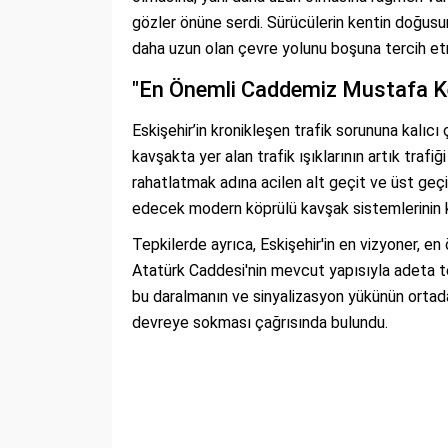
gözler önüne serdi. Sürücülerin kentin doğusun
daha uzun olan çevre yolunu boşuna tercih etm
"En Önemli Caddemiz Mustafa Ke
Eskişehir’in kronikleşen trafik sorununa kalıcı
kavşakta yer alan trafik ışıklarının artık trafi
rahatlatmak adına acilen alt geçit ve üst geçit
edecek modern köprülü kavşak sistemlerinin ku
Tepkilerde ayrıca, Eskişehir'in en vizyoner, 
Atatürk Caddesi'nin mevcut yapısıyla adeta te
bu daralmanın ve sinyalizasyon yükünün ortadan
devreye sokması çağrısında bulundu.