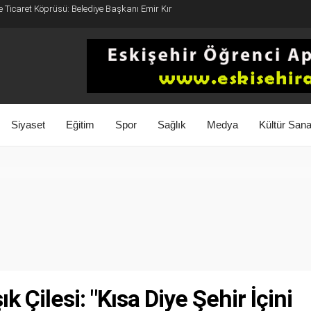
e Ticaret Köprüsü: Belediye Başkanı Emir Kır
Siyaset
Eğitim
Spor
Sağlık
Medya
Kültür Sana
k Çilesi: "Kısa Diye Şehir İçini