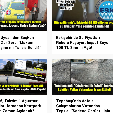
 Üyesinden Başkan
Eskişehir’de Su Fiyatları
 Zor Soru: "Makam
Rekora Koşuyor: İnşaat Suyu
Eşine mi Tahsis Edildi?"
100 TL Sınırını Aştı!
26, Takvim 1 Ağustos:
Tepebaşı’nda Asfalt
lar Harcanan Kentpark
Çalışmalarına Vatandaş
Ne Zaman Açılacak?
Tepkisi: "Sadece Görüntü İçin