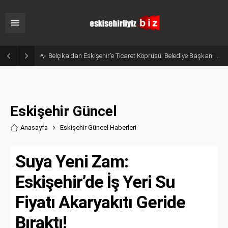
Eskişehir’in Gururu Elif Ertek Millî Takım Kampına Davet Edildi!
Eskişehir Güncel
Anasayfa
Eskişehir Güncel Haberler
i
Suya Yeni Zam:
Eskişehir’de İş Yeri Su
Fiyatı Akaryakıtı Geride
Bıraktı!