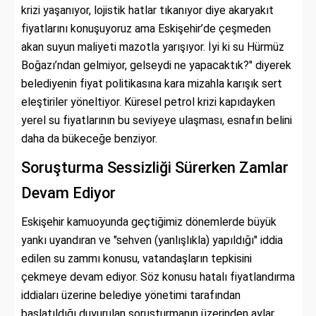
krizi yaşanıyor, lojistik hatlar tıkanıyor diye akaryakıt
fiyatlarını konuşuyoruz ama Eskişehir’de çeşmeden
akan suyun maliyeti mazotla yarışıyor. İyi ki su Hürmüz
Boğazı’ndan gelmiyor, gelseydi ne yapacaktık?" diyerek
belediyenin fiyat politikasına kara mizahla karışık sert
eleştiriler yöneltiyor. Küresel petrol krizi kapıdayken
yerel su fiyatlarının bu seviyeye ulaşması, esnafın belini
daha da bükeceğe benziyor.
Soruşturma Sessizliği Sürerken Zamlar
Devam Ediyor
Eskişehir kamuoyunda geçtiğimiz dönemlerde büyük
yankı uyandıran ve "sehven (yanlışlıkla) yapıldığı" iddia
edilen su zammı konusu, vatandaşların tepkisini
çekmeye devam ediyor. Söz konusu hatalı fiyatlandırma
iddiaları üzerine belediye yönetimi tarafından
başlatıldığı duyurulan soruşturmanın üzerinden aylar