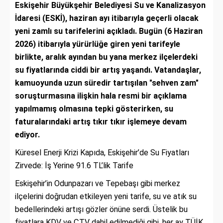
Eskişehir Büyükşehir Belediyesi Su ve Kanalizasyon
İdaresi (ESKİ), haziran ayı itibarıyla geçerli olacak
yeni zamlı su tarifelerini açıkladı. Bugün (6 Haziran
2026) itibarıyla yürürlüğe giren yeni tarifeyle
birlikte, aralık ayından bu yana merkez ilçelerdeki
su fiyatlarında ciddi bir artış yaşandı. Vatandaşlar,
kamuoyunda uzun süredir tartışılan "sehven zam"
soruşturmasına ilişkin hala resmi bir açıklama
yapılmamış olmasına tepki gösterirken, su
faturalarındaki artış tıkır tıkır işlemeye devam
ediyor.
Küresel Enerji Krizi Kapıda, Eskişehir’de Su Fiyatları
Zirvede: İş Yerine 91.6 TL’lik Tarife
Eskişehir’in Odunpazarı ve Tepebaşı gibi merkez
ilçelerini doğrudan etkileyen yeni tarife, su ve atık su
bedellerindeki artışı gözler önüne serdi. Üstelik bu
fiyatlara KDV ve ÇTV dahil edilmediği gibi, her ay TÜİK