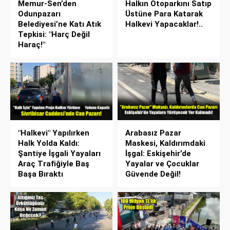
Memur-Sen’den
Halkın Otoparkını Satıp
Odunpazarı
Üstüne Para Katarak
Belediyesi’ne Katı Atık
Halkevi Yapacaklar!..
Tepkisi: "Harç Değil
Haraç!"
"Halkevi" Yapılırken
Arabasız Pazar
Halk Yolda Kaldı:
Maskesi, Kaldırımdaki
Şantiye İşgali Yayaları
İşgal: Eskişehir’de
Araç Trafiğiyle Baş
Yayalar ve Çocuklar
Başa Bıraktı
Güvende Değil!