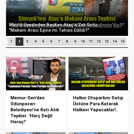
Eskişehir’de Su Fiyatları Rekora Koşuyor: İnşaat
G
Suyu 100 TL Sınırını Aştı!
G
1
2
3
4
5
6
7
8
9
10
11
12
13
14
15
Memur-Sen’den
Halkın Otoparkını Satıp
Odunpazarı
Üstüne Para Katarak
Belediyesi’ne Katı Atık
Halkevi Yapacaklar!..
Tepkisi: "Harç Değil
Haraç!"