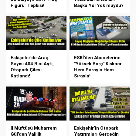
Figürü" Tepkisi!
Başka Yol Yok muydu?
Eskişehir’de Araç
ESKİ’den Abonelerine
Sayısı 404 Bini Aştı,
"Yüksek Borç" Kıskacı:
Otopark Çilesi
Hem Parayla Hem
Katlandı!
Sırayla!
İl Müftüsü Muharrem
Eskişehir’in Otopark
Gül’den Valilik
Yatırımları Gerçeğin