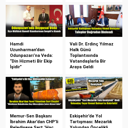
Hamdi
Vali Dr. Erdinç Yılmaz
Uzunharman’dan
Halk Günü
Odunpazarı’na Veda:
Toplantısında
“Din Hizmeti Bir Ekip
Vatandaşlarla Bir
İşidir”
Araya Geldi
Memur-Sen Başkanı
Eskişehir’de Yol
İbrahim Akar’dan CHP’li
Tartışması: Mezarlık
Belediyeye Sert "Haç
Yolundan Öncelikli