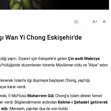
A
A
+
-
şı Wan Yi Chong Eskişehir'de
pliği yaptı. Ziyaret için Eskişehir'e gelen
Çin asıllı Malezya
 Müftülüğünde düzenlenen törenle Müslüman oldu ve "Aliye" adını
enerek İslam'a ilgi duymaya başlayan Chong, yaptığı
eye karar verdi.
mde, İl Müftüsü
Muharrem Gül
, Chong'a İslam dininin temel
ler verdi. Bilgilendirmenin ardından
Kelime-i Şehadet getirerek
aldı.
Merasim, yapılan dua ile son buldu.