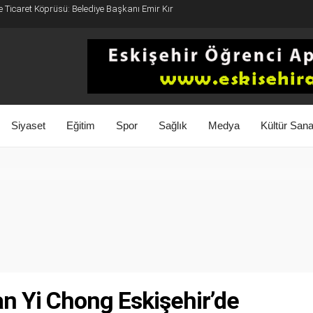
e Ticaret Köprüsü: Belediye Başkanı Emir Kır
Siyaset
Eğitim
Spor
Sağlık
Medya
Kültür Sana
an Yi Chong Eskişehir’de