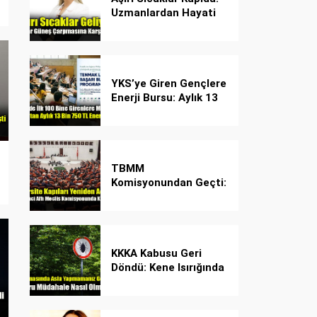
Uzmanlardan Hayati
Güneş Çarpması
Uyarısı!
YKS’ye Giren Gençlere
Enerji Bursu: Aylık 13
Bin 750 TL Başarı
Desteği!
TBMM
Komisyonundan Geçti:
İşte Madde Madde
Yeni Öğrenci Affı
Rehberi
KKKA Kabusu Geri
Döndü: Kene Isırığında
İlk Müdahale Hayat
Kurtarıyor!