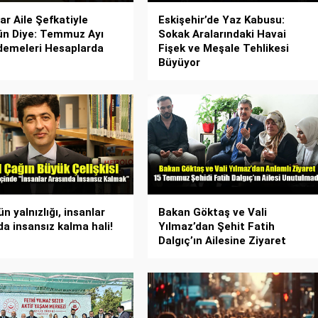
ar Aile Şefkatiyle
Eskişehir’de Yaz Kabusu:
n Diye: Temmuz Ayı
Sokak Aralarındaki Havai
emeleri Hesaplarda
Fişek ve Meşale Tehlikesi
Büyüyor
n yalnızlığı, insanlar
Bakan Göktaş ve Vali
da insansız kalma hali!
Yılmaz’dan Şehit Fatih
Dalgıç’ın Ailesine Ziyaret