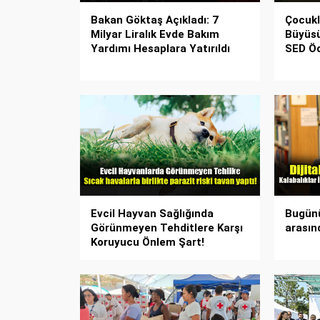
Bakan Göktaş Açıkladı: 7
Çocukl
Milyar Liralık Evde Bakım
Büyüsü
Yardımı Hesaplara Yatırıldı
SED Öd
Evcil Hayvan Sağlığında
Bugünü
Görünmeyen Tehditlere Karşı
arasın
Koruyucu Önlem Şart!