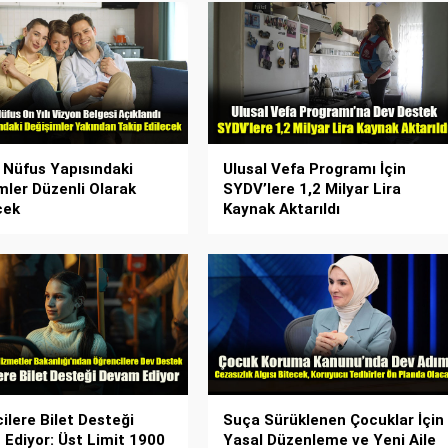
e Nüfus Yapısındaki
Ulusal Vefa Programı İçin
mler Düzenli Olarak
SYDV’lere 1,2 Milyar Lira
cek
Kaynak Aktarıldı
ilere Bilet Desteği
Suça Sürüklenen Çocuklar İçin
Ediyor: Üst Limit 1900
Yasal Düzenleme ve Yeni Aile