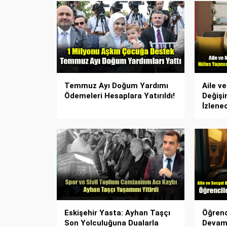
Temmuz Ayı Doğum Yardımı
Aile v
Ödemeleri Hesaplara Yatırıldı!
Değişi
İzlene
Eskişehir Yasta: Ayhan Taşçı
Öğrenc
Son Yolculuğuna Dualarla
Devam 