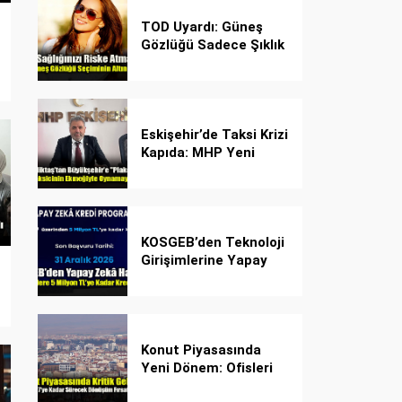
TOD Uyardı: Güneş
Gözlüğü Sadece Şıklık
Değil, Göz İçin Kalkan!
Eskişehir’de Taksi Krizi
Kapıda: MHP Yeni
Plaka Planına Karşı
Çözüm Önerdi
KOSGEB’den Teknoloji
Girişimlerine Yapay
Zekâ Kredi Programı
Konut Piyasasında
Yeni Dönem: Ofisleri
Konuta Dönüştürmek