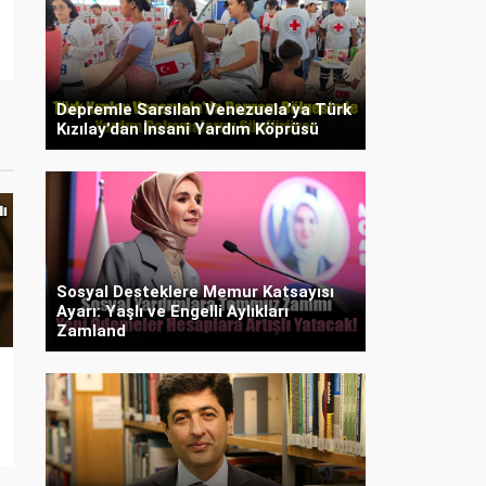
Depremle Sarsılan Venezuela’ya Türk
Kızılay’dan İnsani Yardım Köprüsü
Sosyal Desteklere Memur Katsayısı
Ayarı: Yaşlı ve Engelli Aylıkları
Zamland