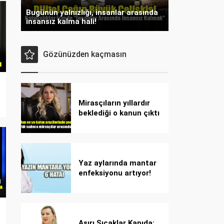
Bugünün yalnızlığı, insanlar arasında
insansız kalma hali!
Gözünüzden kaçmasın
Mirasçıların yıllardır
beklediği o kanun çıktı
Yaz aylarında mantar
enfeksiyonu artıyor!
Dikkat! Kolay
bulaşıyor, hızla
yayılıyor!
Aşırı Sıcaklar Kapıda: