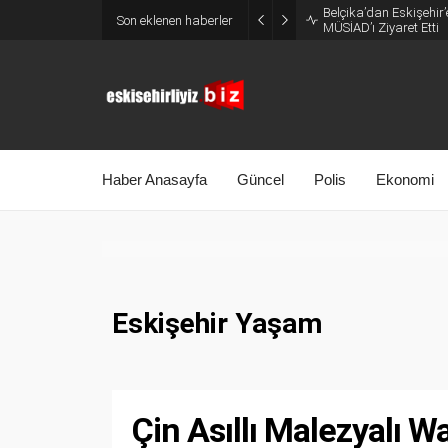
Belçika’dan Eskişehir’
Son eklenen haberler
MÜSİAD’ı Ziyaret Etti
Haber Anasayfa
Güncel
Polis
Ekonomi
Eskişehir Yaşam
Çin Asıllı Malezyalı W