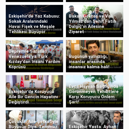
Eskişehir’de Yaz Kabusu:
Bakan Göktaş ve Vali
Sokak Aralarındaki
Yılmaz’dan Şehit Fatih
Havai Fişek ve Meşale
Dalgıç’ın Ailesine
Tehlikesi Büyüyor
Ziyaret
Depremle Sarsılan
Venezuela’ya Türk
Bugünün yalnızlığı,
Kızılay’dan İnsani Yardım
insanlar arasında
Köprüsü
insansız kalma hali!
Evcil Hayvan Sağlığında
Eskişehir’de Koruyucu
Görünmeyen Tehditlere
Aile Bir Gencin Hayatını
Karşı Koruyucu Önlem
Değiştirdi
Şart!
Çocuklar Aile Şefkatiyle
Büyüsün Diye: Temmuz
Eskişehir Yasta: Ayhan