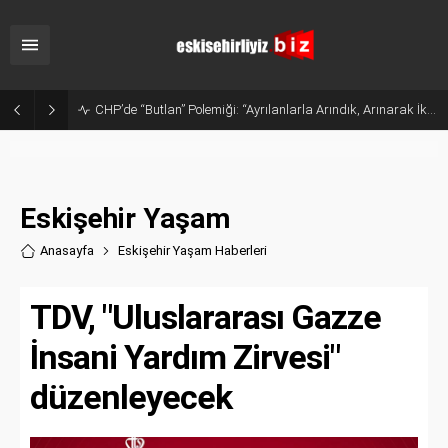
CHP’de “Butlan” Polemiği: “Ayrılanlarla Arındık, Arınarak İktidar Olacağız”
Eskişehir Yaşam
Anasayfa
Eskişehir Yaşam Haberler
i
TDV, "Uluslararası Gazze
İnsani Yardım Zirvesi"
düzenleyecek