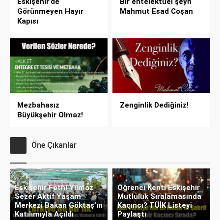
Eskişehir’de
Bir entelektüel şeyh
Görünmeyen Hayır
Mahmut Esad Coşan
Kapısı
Mezbahasız
Zenginlik Dediğiniz!
Büyükşehir Olmaz!
Öne Çıkanlar
Eskişehir Fethi Yılmaz
Öğrenci Kenti Eskişehir
Sezer Aktif Yaşam
Mutluluk Sıralamasında
Merkezi Bakan Göktaş’ın
Kaçıncı? TÜİK Listeyi
Katılımıyla Açıldı
Paylaştı