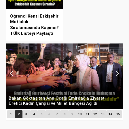
Öğrenci Kenti Eskişehir
Mutluluk
Sıralamasında Kaçıncı?
TÜİK Listeyi Paylaştı
Bakan Göktaş’tan Ana Ocağı Emirdağ’a Ziyaret:
B
Üretici Kadın Çarşısı ve Millet Bahçesi Açıldı
D
1
2
3
4
5
6
7
8
9
10
11
12
13
14
15