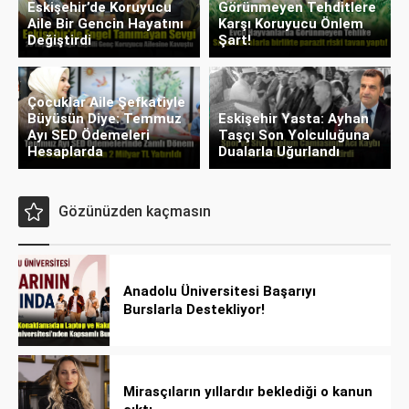
Eskişehir’de Koruyucu
Görünmeyen Tehditlere
Aile Bir Gencin Hayatını
Karşı Koruyucu Önlem
Değiştirdi
Şart!
Çocuklar Aile Şefkatiyle
Büyüsün Diye: Temmuz
Eskişehir Yasta: Ayhan
Ayı SED Ödemeleri
Taşçı Son Yolculuğuna
Hesaplarda
Dualarla Uğurlandı
Gözünüzden kaçmasın
Anadolu Üniversitesi Başarıyı
Burslarla Destekliyor!
Mirasçıların yıllardır beklediği o kanun