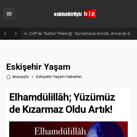
CHP’de “Butlan” Polemiği: “Ayrılanlarla Arındık, Arınarak İktidar Olacağız”
Eskişehir Yaşam
Anasayfa
Eskişehir Yaşam Haberler
i
Elhamdülillâh; Yüzümüz
de Kızarmaz Oldu Artık!