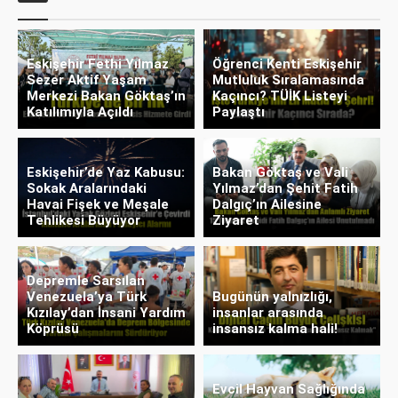
Eskişehir Fethi Yılmaz
Öğrenci Kenti Eskişehir
Sezer Aktif Yaşam
Mutluluk Sıralamasında
Merkezi Bakan Göktaş’ın
Kaçıncı? TÜİK Listeyi
Katılımıyla Açıldı
Paylaştı
Eskişehir’de Yaz Kabusu:
Bakan Göktaş ve Vali
Sokak Aralarındaki
Yılmaz’dan Şehit Fatih
Havai Fişek ve Meşale
Dalgıç’ın Ailesine
Tehlikesi Büyüyor
Ziyaret
Depremle Sarsılan
Venezuela’ya Türk
Bugünün yalnızlığı,
Kızılay’dan İnsani Yardım
insanlar arasında
Köprüsü
insansız kalma hali!
Evcil Hayvan Sağlığında