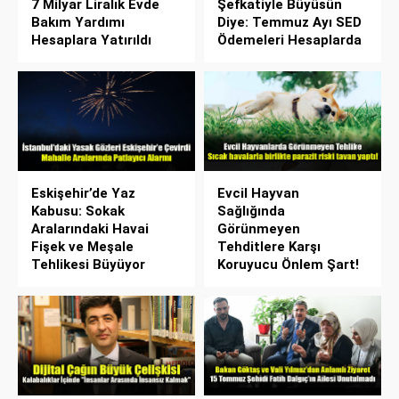
7 Milyar Liralık Evde
Şefkatiyle Büyüsün
Bakım Yardımı
Diye: Temmuz Ayı SED
Hesaplara Yatırıldı
Ödemeleri Hesaplarda
Eskişehir’de Yaz
Evcil Hayvan
Kabusu: Sokak
Sağlığında
Aralarındaki Havai
Görünmeyen
Fişek ve Meşale
Tehditlere Karşı
Tehlikesi Büyüyor
Koruyucu Önlem Şart!