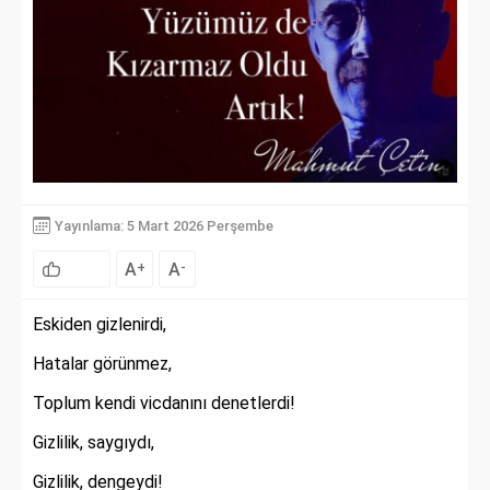
Yayınlama: 5 Mart 2026 Perşembe
A
A
+
-
Eskiden gizlenirdi,
Hatalar görünmez,
Toplum kendi vicdanını denetlerdi!
Gizlilik, saygıydı,
Gizlilik, dengeydi!