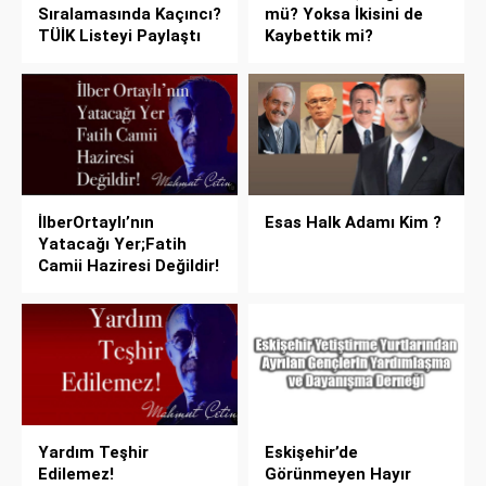
Sıralamasında Kaçıncı?
mü? Yoksa İkisini de
TÜİK Listeyi Paylaştı
Kaybettik mi?
İlberOrtaylı’nın
Esas Halk Adamı Kim ?
Yatacağı Yer;Fatih
Camii Haziresi Değildir!
Yardım Teşhir
Eskişehir’de
Edilemez!
Görünmeyen Hayır