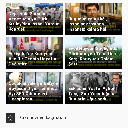
Depremle Sarsılan
Venezuela’ya Türk
Bugünün yalnızlığı,
Kızılay’dan İnsani Yardım
insanlar arasında
Köprüsü
insansız kalma hali!
Evcil Hayvan Sağlığında
Eskişehir’de Koruyucu
Görünmeyen Tehditlere
Aile Bir Gencin Hayatını
Karşı Koruyucu Önlem
Değiştirdi
Şart!
Çocuklar Aile Şefkatiyle
Büyüsün Diye: Temmuz
Eskişehir Yasta: Ayhan
Ayı SED Ödemeleri
Taşçı Son Yolculuğuna
Hesaplarda
Dualarla Uğurlandı
Gözünüzden kaçmasın