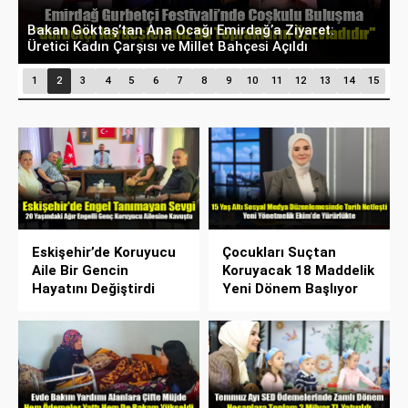
Bakan Göktaş Duyurdu: 2026’da Doğal Gaz
T
Desteği Toplam 1 Milyar TL’yi Aştı
H
1
2
3
4
5
6
7
8
9
10
11
12
13
14
15
Eskişehir’de Koruyucu
Çocukları Suçtan
Aile Bir Gencin
Koruyacak 18 Maddelik
Hayatını Değiştirdi
Yeni Dönem Başlıyor