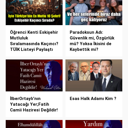
Öğrenci Kenti Eskişehir
Paradoksun Adı:
Mutluluk
Güvenlik mi, Özgürlük
Sıralamasında Kaçıncı?
mü? Yoksa İkisini de
TÜİK Listeyi Paylaştı
Kaybettik mi?
İlberOrtaylı’nın
Esas Halk Adamı Kim ?
Yatacağı Yer;Fatih
Camii Haziresi Değildir!