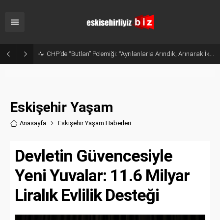
CHP’de “Butlan” Polemiği: “Ayrılanlarla Arındık, Arınarak İktidar Olacağız”
Eskişehir Yaşam
Anasayfa
Eskişehir Yaşam Haberler
i
Devletin Güvencesiyle
Yeni Yuvalar: 11.6 Milyar
Liralık Evlilik Desteği