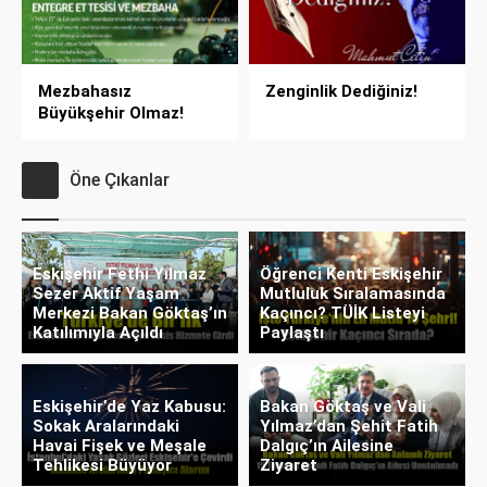
Mezbahasız
Zenginlik Dediğiniz!
Büyükşehir Olmaz!
Öne Çıkanlar
Eskişehir Fethi Yılmaz
Öğrenci Kenti Eskişehir
Sezer Aktif Yaşam
Mutluluk Sıralamasında
Merkezi Bakan Göktaş’ın
Kaçıncı? TÜİK Listeyi
Katılımıyla Açıldı
Paylaştı
Eskişehir’de Yaz Kabusu:
Bakan Göktaş ve Vali
Sokak Aralarındaki
Yılmaz’dan Şehit Fatih
Havai Fişek ve Meşale
Dalgıç’ın Ailesine
Tehlikesi Büyüyor
Ziyaret