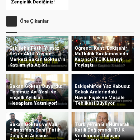
Zenginlik Dediğiniz!
Öne Çıkanlar
Eskişehir Fethi Yılmaz
Öğrenci Kenti Eskişehir
Sezer Aktif Yaşam
Mutluluk Sıralamasında
Merkezi Bakan Göktaş’ın
Kaçıncı? TÜİK Listeyi
Katılımıyla Açıldı
Paylaştı
Bakan Göktaş Duyurdu:
Eskişehir’de Yaz Kabusu:
Temmuz Ayı Yaşlı ve
Sokak Aralarındaki
Engelli Aylıkları
Havai Fişek ve Meşale
Hesaplara Yatırılıyor!
Tehlikesi Büyüyor
Bakan Göktaş ve Vali
Türkiye’nin Bir Numaralı
Yılmaz’dan Şehit Fatih
Katili Değişmedi: TÜİK
Dalgıç’ın Ailesine
Verilerinde "Dolaşım