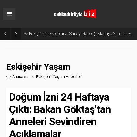
Eskişehir’in Ekonomi ve Sanayi Geleceği Masaya Yatırıldı: ESMİAD ile MHP Buluştu
Eskişehir Yaşam
Anasayfa
Eskişehir Yaşam Haberler
i
Doğum İzni 24 Haftaya
Çıktı: Bakan Göktaş’tan
Anneleri Sevindiren
Açıklamalar