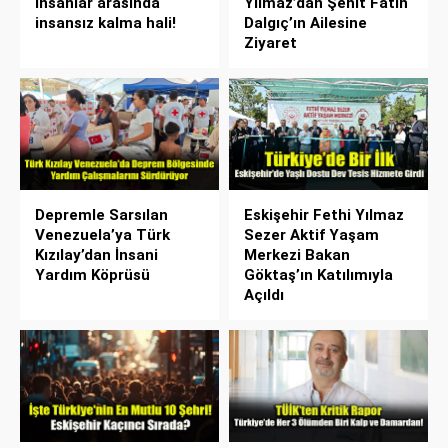
insanlar arasında
Yılmaz’dan Şehit Fatih
insansız kalma hali!
Dalgıç’ın Ailesine
Ziyaret
Depremle Sarsılan
Eskişehir Fethi Yılmaz
Venezuela’ya Türk
Sezer Aktif Yaşam
Kızılay’dan İnsani
Merkezi Bakan
Yardım Köprüsü
Göktaş’ın Katılımıyla
Açıldı