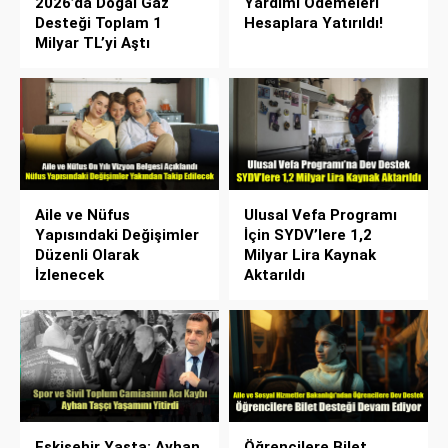
2026’da Doğal Gaz
Yardımı Ödemeleri
Desteği Toplam 1
Hesaplara Yatırıldı!
Milyar TL’yi Aştı
Aile ve Nüfus
Ulusal Vefa Programı
Yapısındaki Değişimler
İçin SYDV’lere 1,2
Düzenli Olarak
Milyar Lira Kaynak
İzlenecek
Aktarıldı
Eskişehir Yasta: Ayhan
Öğrencilere Bilet