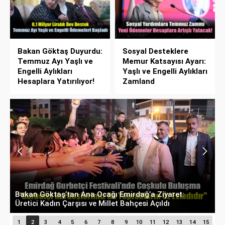
Bakan Göktaş Duyurdu:
Sosyal Desteklere
Temmuz Ayı Yaşlı ve
Memur Katsayısı Ayarı:
Engelli Aylıkları
Yaşlı ve Engelli Aylıkları
Hesaplara Yatırılıyor!
Zamland
Bakan Göktaş’tan Ana Ocağı Emirdağ’a Ziyaret:
B
Üretici Kadın Çarşısı ve Millet Bahçesi Açıldı
D
1
2
3
4
5
6
7
8
9
10
11
12
13
14
15