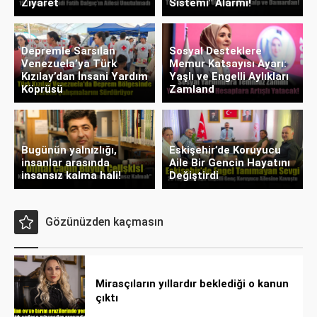
Ziyaret
Sistemi" Alarmı!
Depremle Sarsılan
Sosyal Desteklere
Venezuela’ya Türk
Memur Katsayısı Ayarı:
Kızılay’dan İnsani Yardım
Yaşlı ve Engelli Aylıkları
Köprüsü
Zamland
Bugünün yalnızlığı,
Eskişehir’de Koruyucu
insanlar arasında
Aile Bir Gencin Hayatını
insansız kalma hali!
Değiştirdi
Gözünüzden kaçmasın
Mirasçıların yıllardır beklediği o kanun
çıktı