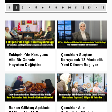
1
2
3
4
5
6
7
8
9
10
11
12
13
14
15
Eskişehir’de Koruyucu
Çocukları Suçtan
Aile Bir Gencin
Koruyacak 18 Maddelik
Hayatını Değiştirdi
Yeni Dönem Başlıyor
Bakan Göktaş Açıkladı:
Çocuklar Aile