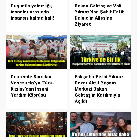
Bugünün yalnızlığı,
Bakan Göktaş ve Vali
insanlar arasında
Yılmaz’dan Şehit Fatih
insansız kalma hali!
Dalgıç’ın Ailesine
Ziyaret
Depremle Sarsılan
Eskişehir Fethi Yılmaz
Venezuela’ya Türk
Sezer Aktif Yaşam
Kızılay’dan İnsani
Merkezi Bakan
Yardım Köprüsü
Göktaş’ın Katılımıyla
Açıldı