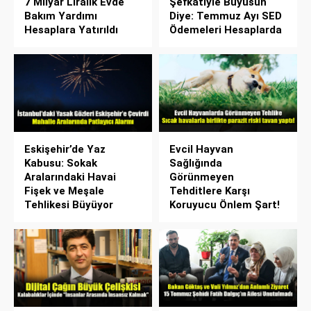
7 Milyar Liralık Evde
Şefkatiyle Büyüsün
Bakım Yardımı
Diye: Temmuz Ayı SED
Hesaplara Yatırıldı
Ödemeleri Hesaplarda
Eskişehir’de Yaz
Evcil Hayvan
Kabusu: Sokak
Sağlığında
Aralarındaki Havai
Görünmeyen
Fişek ve Meşale
Tehditlere Karşı
Tehlikesi Büyüyor
Koruyucu Önlem Şart!