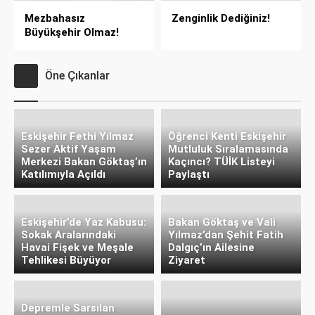
Mezbahasız
Zenginlik Dediğiniz!
Büyükşehir Olmaz!
Öne Çıkanlar
Eskişehir Fethi Yılmaz
Öğrenci Kenti Eskişehir
Sezer Aktif Yaşam
Mutluluk Sıralamasında
Merkezi Bakan Göktaş’ın
Kaçıncı? TÜİK Listeyi
Katılımıyla Açıldı
Paylaştı
Eskişehir’de Yaz Kabusu:
Bakan Göktaş ve Vali
Sokak Aralarındaki
Yılmaz’dan Şehit Fatih
Havai Fişek ve Meşale
Dalgıç’ın Ailesine
Tehlikesi Büyüyor
Ziyaret
Depremle Sarsılan