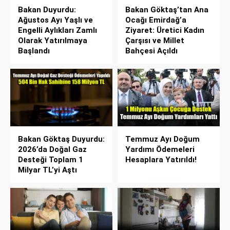
Bakan Duyurdu:
Bakan Göktaş’tan Ana
Ağustos Ayı Yaşlı ve
Ocağı Emirdağ’a
Engelli Aylıkları Zamlı
Ziyaret: Üretici Kadın
Olarak Yatırılmaya
Çarşısı ve Millet
Başlandı
Bahçesi Açıldı
Bakan Göktaş Duyurdu:
Temmuz Ayı Doğum
2026’da Doğal Gaz
Yardımı Ödemeleri
Desteği Toplam 1
Hesaplara Yatırıldı!
Milyar TL’yi Aştı