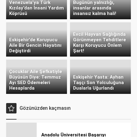
Venezuela’ya Türk
Bugünün yalnızlığı,
Kızılay’dan İnsani Yardım
insanlar arasında
Köprüsü
insansız kalma hali!
Evcil Hayvan Sağlığında
Eskişehir’de Koruyucu
Görünmeyen Tehditlere
Aile Bir Gencin Hayatını
Karşı Koruyucu Önlem
Değiştirdi
Şart!
Çocuklar Aile Şefkatiyle
Büyüsün Diye: Temmuz
Eskişehir Yasta: Ayhan
Ayı SED Ödemeleri
Taşçı Son Yolculuğuna
Hesaplarda
Dualarla Uğurlandı
Gözünüzden kaçmasın
Anadolu Üniversitesi Başarıyı