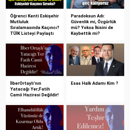
Öğrenci Kenti Eskişehir
Paradoksun Adı:
Mutluluk
Güvenlik mi, Özgürlük
Sıralamasında Kaçıncı?
mü? Yoksa İkisini de
TÜİK Listeyi Paylaştı
Kaybettik mi?
İlberOrtaylı’nın
Esas Halk Adamı Kim ?
Yatacağı Yer;Fatih
Camii Haziresi Değildir!