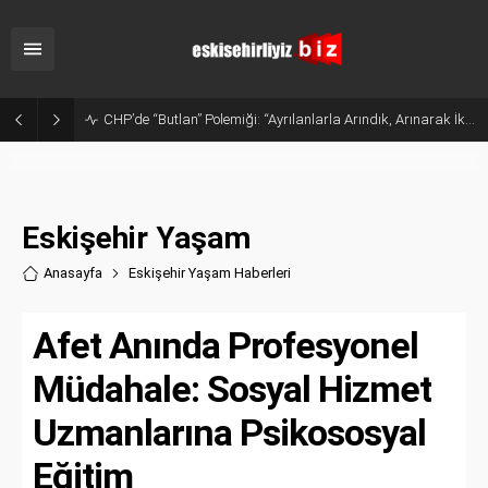
CHP’de “Butlan” Polemiği: “Ayrılanlarla Arındık, Arınarak İktidar Olacağız”
Eskişehir Yaşam
Anasayfa
Eskişehir Yaşam Haberler
i
Afet Anında Profesyonel
Müdahale: Sosyal Hizmet
Uzmanlarına Psikososyal
Eğitim