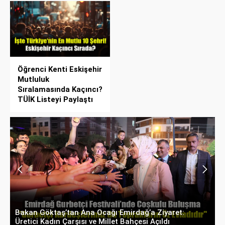
Öğrenci Kenti Eskişehir
Mutluluk
Sıralamasında Kaçıncı?
TÜİK Listeyi Paylaştı
Bakan Göktaş’tan Ana Ocağı Emirdağ’a Ziyaret:
B
Üretici Kadın Çarşısı ve Millet Bahçesi Açıldı
D