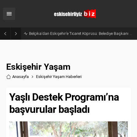
Belçika’dan Eskişehir’e Ticaret Köprüsü: Belediye Başkanı Emir Kır MÜSİAD’ı Ziyaret Etti
Eskişehir Yaşam
Anasayfa
Eskişehir Yaşam Haberler
i
Yaşlı Destek Programı’na
başvurular başladı