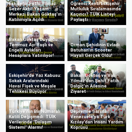
Eskişehir Fethi Yılmaz
Öğrenci Kenti Eskişehir
Sezer Aktif Yaşam
Mutluluk Sıralamasında
Merkezi Bakan Göktaş’ın
Kaçıncı? TÜİK Listeyi
Katılımıyla Açıldı
Paylaştı
Bakan Göktaş Duyurdu:
Temmuz Ayı Yaşlı ve
Orman Şehidinin Evladı
Engelli Aylıkları
Batuhan’ın Scooter
Hesaplara Yatırılıyor!
Hayali Gerçek Oldu!
Eskişehir’de Yaz Kabusu:
Bakan Göktaş ve Vali
Sokak Aralarındaki
Yılmaz’dan Şehit Fatih
Havai Fişek ve Meşale
Dalgıç’ın Ailesine
Tehlikesi Büyüyor
Ziyaret
Türkiye’nin Bir Numaralı
Depremle Sarsılan
Katili Değişmedi: TÜİK
Venezuela’ya Türk
Verilerinde "Dolaşım
Kızılay’dan İnsani Yardım
Sistemi" Alarmı!
Köprüsü