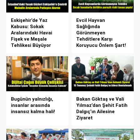
Eskişehir’de Yaz
Evcil Hayvan
Kabusu: Sokak
Sağlığında
Aralarındaki Havai
Görünmeyen
Fişek ve Meşale
Tehditlere Karşı
Tehlikesi Büyüyor
Koruyucu Önlem Şart!
Bugünün yalnızlığı,
Bakan Göktaş ve Vali
insanlar arasında
Yılmaz’dan Şehit Fatih
insansız kalma hali!
Dalgıç’ın Ailesine
Ziyaret