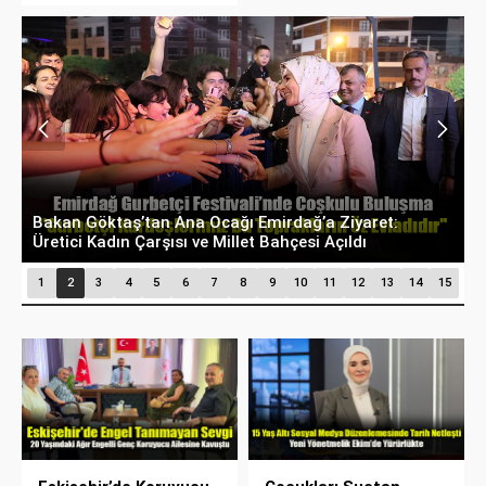
Bakan Göktaş’tan Ana Ocağı Emirdağ’a Ziyaret:
B
Üretici Kadın Çarşısı ve Millet Bahçesi Açıldı
D
1
2
3
4
5
6
7
8
9
10
11
12
13
14
15