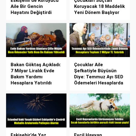
Eskişehir’de Koruyucu
Çocukları Suçtan
Aile Bir Gencin
Koruyacak 18 Maddelik
Hayatını Değiştirdi
Yeni Dönem Başlıyor
Bakan Göktaş Açıkladı:
Çocuklar Aile
7 Milyar Liralık Evde
Şefkatiyle Büyüsün
Bakım Yardımı
Diye: Temmuz Ayı SED
Hesaplara Yatırıldı
Ödemeleri Hesaplarda
Eskişehir’de Yaz
Evcil Hayvan