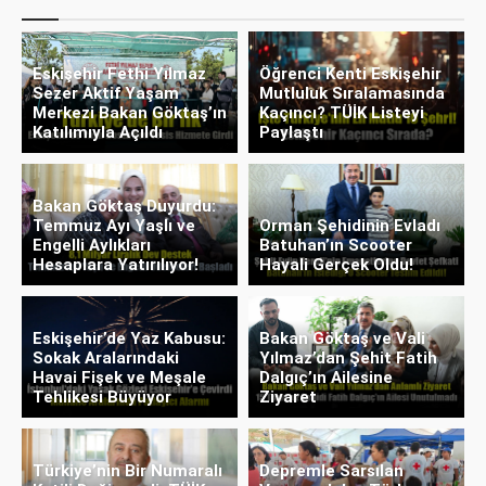
Eskişehir Fethi Yılmaz
Öğrenci Kenti Eskişehir
Sezer Aktif Yaşam
Mutluluk Sıralamasında
Merkezi Bakan Göktaş’ın
Kaçıncı? TÜİK Listeyi
Katılımıyla Açıldı
Paylaştı
Bakan Göktaş Duyurdu:
Temmuz Ayı Yaşlı ve
Orman Şehidinin Evladı
Engelli Aylıkları
Batuhan’ın Scooter
Hesaplara Yatırılıyor!
Hayali Gerçek Oldu!
Eskişehir’de Yaz Kabusu:
Bakan Göktaş ve Vali
Sokak Aralarındaki
Yılmaz’dan Şehit Fatih
Havai Fişek ve Meşale
Dalgıç’ın Ailesine
Tehlikesi Büyüyor
Ziyaret
Türkiye’nin Bir Numaralı
Depremle Sarsılan