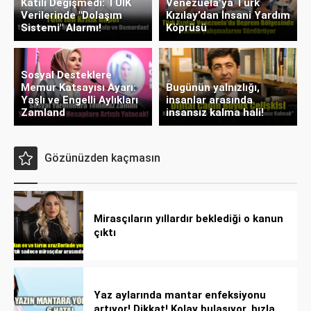
Katili Değişmedi: TÜİK
Venezuela’ya Türk
Verilerinde "Dolaşım
Kızılay’dan İnsani Yardım
Sistemi" Alarmı!
Köprüsü
Sosyal Desteklere
Memur Katsayısı Ayarı:
Bugünün yalnızlığı,
Yaşlı ve Engelli Aylıkları
insanlar arasında
Zamland
insansız kalma hali!
Gözünüzden kaçmasın
Mirasçıların yıllardır beklediği o kanun
çıktı
Yaz aylarında mantar enfeksiyonu
artıyor! Dikkat! Kolay bulaşıyor, hızla