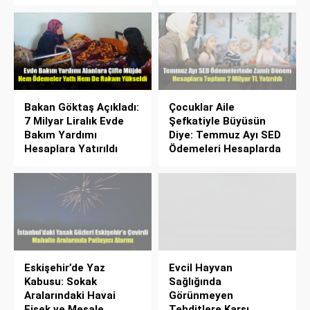
Bakan Göktaş Açıkladı:
Çocuklar Aile
7 Milyar Liralık Evde
Şefkatiyle Büyüsün
Bakım Yardımı
Diye: Temmuz Ayı SED
Hesaplara Yatırıldı
Ödemeleri Hesaplarda
Eskişehir’de Yaz
Evcil Hayvan
Kabusu: Sokak
Sağlığında
Aralarındaki Havai
Görünmeyen
Fişek ve Meşale
Tehditlere Karşı