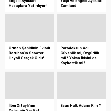
Engelli Aylıkları
Yaşlı ve Engelli Aylıkları
Hesaplara Yatırılıyor!
Zamland
Orman Şehidinin Evladı
Paradoksun Adı:
Batuhan’ın Scooter
Güvenlik mi, Özgürlük
Hayali Gerçek Oldu!
mü? Yoksa İkisini de
Kaybettik mi?
İlberOrtaylı’nın
Esas Halk Adamı Kim ?
Yatacağı Yer;Fatih