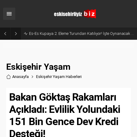
Es-Es Kupaya 2. Eleme Turundan Katılıyor! İşte Oynanacak Tarihler
Eskişehir Yaşam
Anasayfa
Eskişehir Yaşam Haberler
i
Bakan Göktaş Rakamları
Açıkladı: Evlilik Yolundaki
151 Bin Gence Dev Kredi
Desteği!