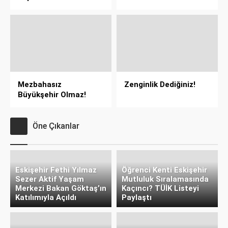
Mezbahasız
Zenginlik Dediğiniz!
Büyükşehir Olmaz!
Öne Çıkanlar
Eskişehir Fethi Yılmaz
Öğrenci Kenti Eskişehir
Sezer Aktif Yaşam
Mutluluk Sıralamasında
Merkezi Bakan Göktaş’ın
Kaçıncı? TÜİK Listeyi
Katılımıyla Açıldı
Paylaştı