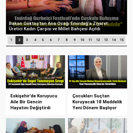
Bakan Göktaş’tan Ana Ocağı Emirdağ’a Ziyaret:
B
Üretici Kadın Çarşısı ve Millet Bahçesi Açıldı
D
1
2
3
4
5
6
7
8
9
10
11
12
13
14
15
Eskişehir’de Koruyucu
Çocukları Suçtan
Aile Bir Gencin
Koruyacak 18 Maddelik
Hayatını Değiştirdi
Yeni Dönem Başlıyor