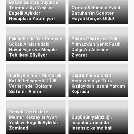
Bakan Göktaş Duyurdu:
Temmuz Ayı Yaşlı ve
Orman Şehidinin Evladı
Engelli Aylıkları
Batuhan’ın Scooter
Hesaplara Yatırılıyor!
Hayali Gerçek Oldu!
Eskişehir’de Yaz Kabusu:
Bakan Göktaş ve Vali
Sokak Aralarındaki
Yılmaz’dan Şehit Fatih
Havai Fişek ve Meşale
Dalgıç’ın Ailesine
Tehlikesi Büyüyor
Ziyaret
Türkiye’nin Bir Numaralı
Depremle Sarsılan
Katili Değişmedi: TÜİK
Venezuela’ya Türk
Verilerinde "Dolaşım
Kızılay’dan İnsani Yardım
Sistemi" Alarmı!
Köprüsü
Sosyal Desteklere
Memur Katsayısı Ayarı:
Bugünün yalnızlığı,
Yaşlı ve Engelli Aylıkları
insanlar arasında
Zamland
insansız kalma hali!