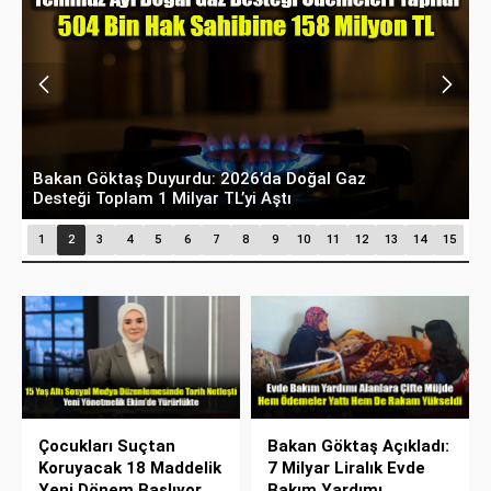
Bakan Göktaş Duyurdu: 2026’da Doğal Gaz
T
Desteği Toplam 1 Milyar TL’yi Aştı
H
1
2
3
4
5
6
7
8
9
10
11
12
13
14
15
Çocukları Suçtan
Bakan Göktaş Açıkladı:
Koruyacak 18 Maddelik
7 Milyar Liralık Evde
Yeni Dönem Başlıyor
Bakım Yardımı