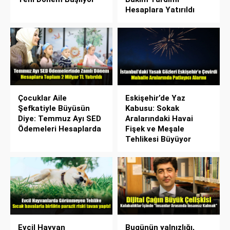
Hesaplara Yatırıldı
Çocuklar Aile
Eskişehir’de Yaz
Şefkatiyle Büyüsün
Kabusu: Sokak
Diye: Temmuz Ayı SED
Aralarındaki Havai
Ödemeleri Hesaplarda
Fişek ve Meşale
Tehlikesi Büyüyor
Evcil Hayvan
Bugünün yalnızlığı,