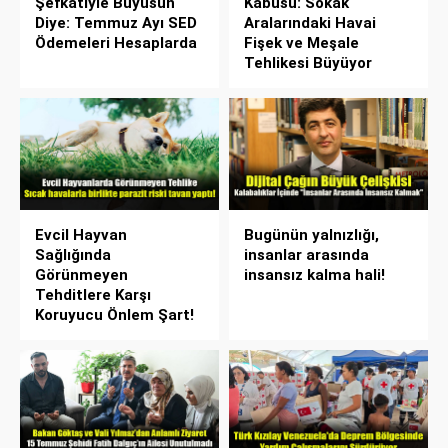
Şefkatiyle Büyüsün
Kabusu: Sokak
Diye: Temmuz Ayı SED
Aralarındaki Havai
Ödemeleri Hesaplarda
Fişek ve Meşale
Tehlikesi Büyüyor
Evcil Hayvan
Bugünün yalnızlığı,
Sağlığında
insanlar arasında
Görünmeyen
insansız kalma hali!
Tehditlere Karşı
Koruyucu Önlem Şart!