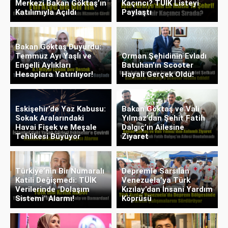
Merkezi Bakan Göktaş’ın
Kaçıncı? TÜİK Listeyi
Katılımıyla Açıldı
Paylaştı
Bakan Göktaş Duyurdu:
Temmuz Ayı Yaşlı ve
Orman Şehidinin Evladı
Engelli Aylıkları
Batuhan’ın Scooter
Hesaplara Yatırılıyor!
Hayali Gerçek Oldu!
Eskişehir’de Yaz Kabusu:
Bakan Göktaş ve Vali
Sokak Aralarındaki
Yılmaz’dan Şehit Fatih
Havai Fişek ve Meşale
Dalgıç’ın Ailesine
Tehlikesi Büyüyor
Ziyaret
Türkiye’nin Bir Numaralı
Depremle Sarsılan
Katili Değişmedi: TÜİK
Venezuela’ya Türk
Verilerinde "Dolaşım
Kızılay’dan İnsani Yardım
Sistemi" Alarmı!
Köprüsü