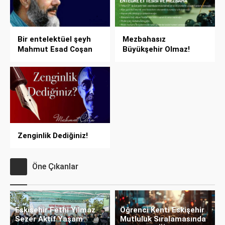
Bir entelektüel şeyh
Mezbahasız
Mahmut Esad Coşan
Büyükşehir Olmaz!
Zenginlik Dediğiniz!
Öne Çıkanlar
Eskişehir Fethi Yılmaz
Öğrenci Kenti Eskişehir
Sezer Aktif Yaşam
Mutluluk Sıralamasında