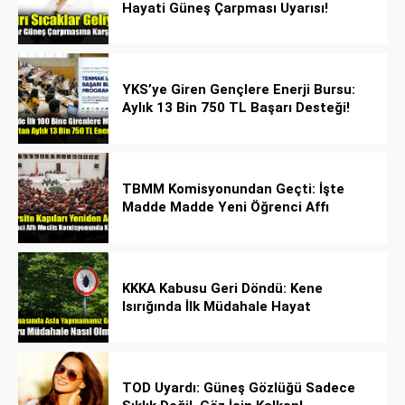
Hayati Güneş Çarpması Uyarısı!
YKS’ye Giren Gençlere Enerji Bursu:
Aylık 13 Bin 750 TL Başarı Desteği!
TBMM Komisyonundan Geçti: İşte
Madde Madde Yeni Öğrenci Affı
Rehberi
KKKA Kabusu Geri Döndü: Kene
Isırığında İlk Müdahale Hayat
Kurtarıyor!
TOD Uyardı: Güneş Gözlüğü Sadece