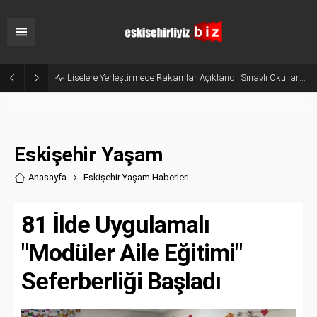
Liselere Yerleştirmede Rakamlar Açıklandı: Sınavlı Okullarda %95,76 Doluluk
Eskişehir Yaşam
Anasayfa
Eskişehir Yaşam Haberler
i
81 İlde Uygulamalı
"Modüler Aile Eğitimi"
Seferberliği Başladı