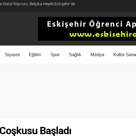
 Gönül Köprüsü: Belçika Heyeti Eskişehir’de
Siyaset
Eğitim
Spor
Sağlık
Medya
Kültür Sana
Coşkusu Başladı