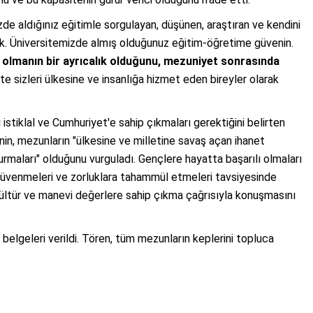
e aldığınız eğitimle sorgulayan, düşünen, araştıran ve kendini
ık. Üniversitemizde almış olduğunuz eğitim-öğretime güvenin.
olmanın bir ayrıcalık olduğunu, mezuniyet sonrasında
e sizleri ülkesine ve insanlığa hizmet eden bireyler olarak
stiklal ve Cumhuriyet'e sahip çıkmaları gerektiğini belirten
inin, mezunların "ülkesine ve milletine savaş açan ihanet
rmaları" olduğunu vurguladı. Gençlere hayatta başarılı olmaları
e güvenmeleri ve zorluklara tahammül etmeleri tavsiyesinde
, kültür ve manevi değerlere sahip çıkma çağrısıyla konuşmasını
elgeleri verildi. Tören, tüm mezunların keplerini topluca