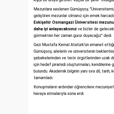
Mezunlara seslenen Gümüşsoy, "Üniversitemizd
geliştiren mezunlar olmanız için emek harcad
Eskişehir Osmangazi Üniversitesi mezunu 
daha iyi anlayacaksınız
ve bizler de gelecekt
görmekten her zaman gurur duyacağız" dedi.
Gazi Mustafa Kemal Atatürk'ün emanet ettiği i
Gümüşsoy, ailelerin ve üniversitenin beklentis
şebekelerinden ve terör örgütlerinden uzak du
için hedef piramidi oluşturmaları, kendilerin
bulundu. Akademik bilginin yanı sıra dil, tarih
tamamladı.
Konuşmaların ardından öğrencilere mezuniyet b
havaya atmalarıyla sona erdi.