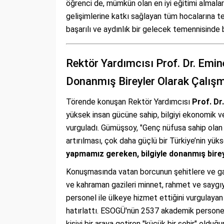
öğrenci de, mümkün olan en iyi eğitimi almaları
gelişimlerine katkı sağlayan tüm hocalarına t
başarılı ve aydınlık bir gelecek temennisinde 
Rektör Yardımcısı Prof. Dr. Emin
Donanmış Bireyler Olarak Çalışm
Törende konuşan Rektör Yardımcısı
Prof. D
yüksek insan gücüne sahip, bilgiyi ekonomik v
vurguladı. Gümüşsoy, "Genç nüfusa sahip olan ü
artırılması, çok daha güçlü bir Türkiye’nin yüks
yapmamız gereken, bilgiyle donanmış bire
Konuşmasında vatan borcunun şehitlere ve gazi
ve kahraman gazileri minnet, rahmet ve saygıy
personel ile ülkeye hizmet ettiğini vurgulaya
hatırlattı. ESOGÜ'nün 2537 akademik personel
kişiyi bir araya getiren "küçük bir şehir" olduğ