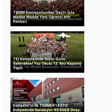
TBMM Komisyonundan Geçti: İşte
Madde Madde Yeni Öğrenci Affı
Rehberi
TEI Kampüsünde Gurur Günü:
Geleneksel Yaz Okulu 12. Kez Kapanış
Yaptı
Eskişehir’in İlk TEKMER’i ESTÜ
Bünyesinde Kuruluyor: KOSGEB Onayı