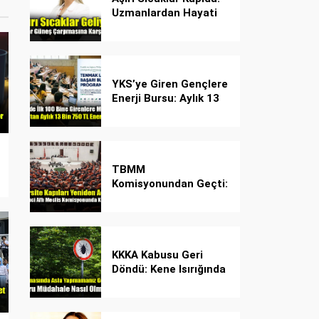
Uzmanlardan Hayati
Güneş Çarpması
Uyarısı!
YKS’ye Giren Gençlere
Enerji Bursu: Aylık 13
Bin 750 TL Başarı
Desteği!
TBMM
Komisyonundan Geçti:
İşte Madde Madde
Yeni Öğrenci Affı
Rehberi
KKKA Kabusu Geri
Döndü: Kene Isırığında
İlk Müdahale Hayat
Kurtarıyor!