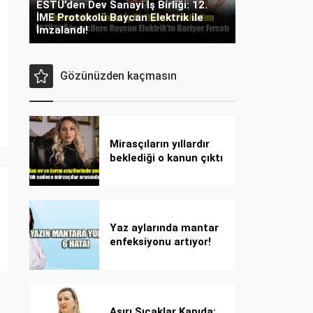
ESTÜ’den Dev Sanayi İş Birliği: 12.
İME Protokolü Baycan Elektrik ile
İmzalandı!
Gözünüzden kaçmasın
Mirasçıların yıllardır
beklediği o kanun çıktı
Yaz aylarında mantar
enfeksiyonu artıyor!
Dikkat! Kolay
bulaşıyor, hızla
yayılıyor!
Aşırı Sıcaklar Kapıda: