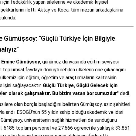
 için fedakârlık yapan ailelerine ve akademik-kişisel
eşekkürlerini iletti. Aktay ve Koca, tüm mezun arkadaşlarına
bulundu.
e Gümüşsoy: "Güçlü Türkiye İçin Bilgiyle
alıyız"
r. Emine Gümüşsoy
, günümüz dünyasında eğitim seviyesi
e toplumsal faydaya dönüştürebilen ülkelerin öne çıkacağını
lkemiz için eğitim, öğretim ve araştırmaların kalitesinin
elişini sağlayacaktır.
Güçlü Türkiye, Güçlü Gelecek için
yler olarak çalışmaktır. Bu bizim vatan borcumuzdur
" dedi.
lere olan borçla başladığını belirten Gümüşsoy, aziz şehitleri
la andı. ESOGÜ'nün 55 yıldır sahip olduğu akademik ve idari
n Gümüşsoy, üniversitenin sağlık hizmetleri de sunduğunu
, 6185 toplam personel ve 27.666 öğrenci ile yaklaşık 33.851
unu ve bu kapasitenin gurur verici olduğunu ifade etti.