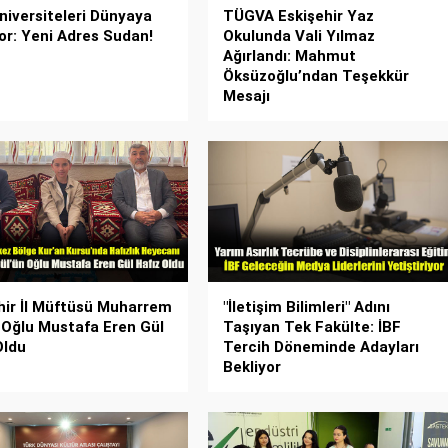
niversiteleri Dünyaya
TÜGVA Eskişehir Yaz
yor: Yeni Adres Sudan!
Okulunda Vali Yılmaz
Ağırlandı: Mahmut
Öksüzoğlu’ndan Teşekkür
Mesajı
hir İl Müftüsü Muharrem
"İletişim Bilimleri" Adını
 Oğlu Mustafa Eren Gül
Taşıyan Tek Fakülte: İBF
Oldu
Tercih Döneminde Adayları
Bekliyor