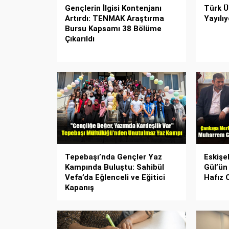
Gençlerin İlgisi Kontenjanı
Türk Ü
Artırdı: TENMAK Araştırma
Yayılı
Bursu Kapsamı 38 Bölüme
Çıkarıldı
Tepebaşı’nda Gençler Yaz
Eskişe
Kampında Buluştu: Sahibül
Gül’ün
Vefa’da Eğlenceli ve Eğitici
Hafız 
Kapanış