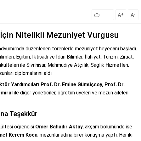
A
A
+
-
 İçin Nitelikli Mezuniyet Vurgusu
adyumu'nda düzenlenen törenlerle mezuniyet heyecanı başladı.
eri, Eğitim, İktisadi ve İdari Bilimler, İlahiyat, Turizm, Ziraat,
ülteleri ile Sivrihisar, Mahmudiye Atçılık, Sağlık Hizmetleri,
nları diplomalarını aldı.
ktör Yardımcıları Prof. Dr. Emine Gümüşsoy, Prof. Dr.
emiral
ile diğer yöneticiler, öğretim üyeleri ve mezun aileleri
ına Teşekkür
kültesi öğrencisi
Ömer Bahadır Aktay
, akşam bölümünde ise
met Kerem Koca
, mezunlar adına birer konuşma yaptı. Her iki