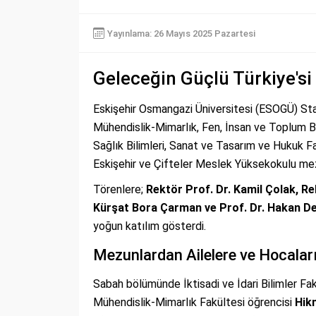
Yayınlama: 26 Mayıs 2025 Pazartesi
Geleceğin Güçlü Türkiye'si
Eskişehir Osmangazi Üniversitesi (ESOGÜ) St
Mühendislik-Mimarlık, Fen, İnsan ve Toplum Biliml
Sağlık Bilimleri, Sanat ve Tasarım ve Hukuk Fak
Eskişehir ve Çifteler Meslek Yüksekokulu mezu
Törenlere;
Rektör Prof. Dr. Kamil Çolak, Re
Kürşat Bora Çarman ve Prof. Dr. Hakan D
yoğun katılım gösterdi.
Mezunlardan Ailelere ve Hocalar
Sabah bölümünde İktisadi ve İdari Bilimler Fa
Mühendislik-Mimarlık Fakültesi öğrencisi
Hik