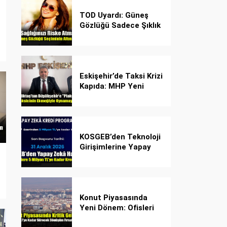
TOD Uyardı: Güneş
Gözlüğü Sadece Şıklık
Değil, Göz İçin Kalkan!
Eskişehir’de Taksi Krizi
Kapıda: MHP Yeni
Plaka Planına Karşı
Çözüm Önerdi
KOSGEB’den Teknoloji
Girişimlerine Yapay
Zekâ Kredi Programı
Konut Piyasasında
Yeni Dönem: Ofisleri
Konuta Dönüştürmek