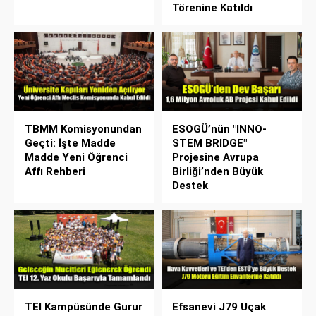
Törenine Katıldı
TBMM Komisyonundan
ESOGÜ’nün "INNO-
Geçti: İşte Madde
STEM BRIDGE"
Madde Yeni Öğrenci
Projesine Avrupa
Affı Rehberi
Birliği’nden Büyük
Destek
TEI Kampüsünde Gurur
Efsanevi J79 Uçak