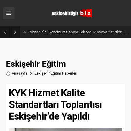
Belçika’dan Eskişehir’e Ticaret Köprüsü: Belediye Başkanı Emir Kır MÜSİAD’ı Ziyaret Etti
Eskişehir Eğitim
Anasayfa
Eskişehir Eğitim Haberler
i
KYK Hizmet Kalite
Standartları Toplantısı
Eskişehir’de Yapıldı