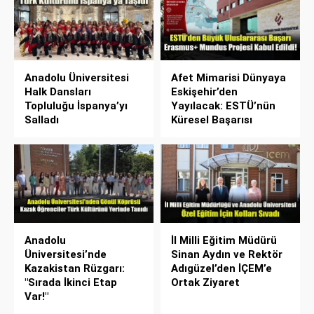
Anadolu Üniversitesi
Afet Mimarisi Dünyaya
Halk Dansları
Eskişehir’den
Topluluğu İspanya’yı
Yayılacak: ESTÜ’nün
Salladı
Küresel Başarısı
Anadolu
İl Milli Eğitim Müdürü
Üniversitesi’nde
Sinan Aydın ve Rektör
Kazakistan Rüzgarı:
Adıgüzel’den İÇEM’e
"Sırada İkinci Etap
Ortak Ziyaret
Var!"