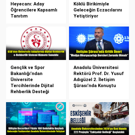
Heyecanı: Aday
Köklü Birikimiyle
Öğrencilere Kapsamlı
Geleceğin Eczacılarını
Tanıtım
Yetiştiriyor
Gençlik ve Spor
Anadolu Üniversitesi
Bakanlığı’ndan
Rektörü Prof. Dr. Yusuf
Üniversite
Adıgüzel 2. İletişim
Tercihlerinde Dijital
Şûrası’nda Konuştu
Rehberlik Desteği