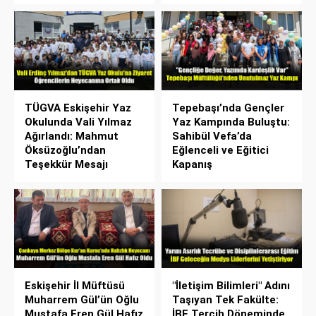
TÜGVA Eskişehir Yaz
Tepebaşı’nda Gençler
Okulunda Vali Yılmaz
Yaz Kampında Buluştu:
Ağırlandı: Mahmut
Sahibül Vefa’da
Öksüzoğlu’ndan
Eğlenceli ve Eğitici
Teşekkür Mesajı
Kapanış
Eskişehir İl Müftüsü
"İletişim Bilimleri" Adını
Muharrem Gül’ün Oğlu
Taşıyan Tek Fakülte:
Mustafa Eren Gül Hafız
İBF Tercih Döneminde