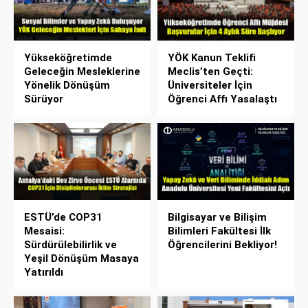
Yükseköğretimde
YÖK Kanun Teklifi
Geleceğin Mesleklerine
Meclis’ten Geçti:
Yönelik Dönüşüm
Üniversiteler İçin
Sürüyor
Öğrenci Affı Yasalaştı
ESTÜ’de COP31
Bilgisayar ve Bilişim
Mesaisi:
Bilimleri Fakültesi İlk
Sürdürülebilirlik ve
Öğrencilerini Bekliyor!
Yeşil Dönüşüm Masaya
Yatırıldı