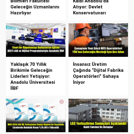
Bilimleri Fakültesi
Kalbi Anadolu’da
Geleceğin Uzmanlarını
Atıyor: Devlet
Hazırlıyor
Konservatuvarı
Yaklaşık 70 Yıllık
İnsansız Üretim
Birikimle Geleceğin
Çağında “Dijital Fabrika
Liderleri Yetişiyor:
Operatörleri” Sahaya
Anadolu Üniversitesi
İniyor
İİBF