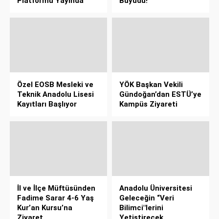
Platformu Yayında
Büyüdü!
Özel EOSB Mesleki ve
YÖK Başkan Vekili
Teknik Anadolu Lisesi
Gündoğan’dan ESTÜ’ye
Kayıtları Başlıyor
Kampüs Ziyareti
İl ve İlçe Müftüsünden
Anadolu Üniversitesi
Fadime Sarar 4-6 Yaş
Geleceğin “Veri
Kur’an Kursu’na
Bilimci"lerini
Ziyaret
Yetiştirecek