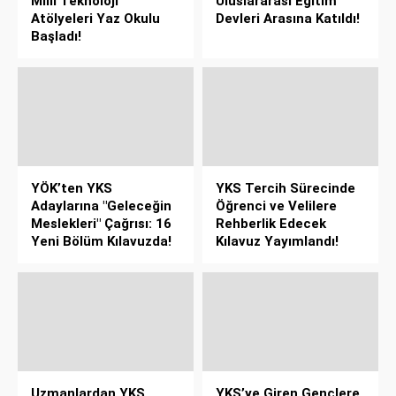
Milli Teknoloji
Uluslararası Eğitim
Atölyeleri Yaz Okulu
Devleri Arasına Katıldı!
Başladı!
YÖK’ten YKS
YKS Tercih Sürecinde
Adaylarına "Geleceğin
Öğrenci ve Velilere
Meslekleri" Çağrısı: 16
Rehberlik Edecek
Yeni Bölüm Kılavuzda!
Kılavuz Yayımlandı!
Uzmanlardan YKS
YKS’ye Giren Gençlere