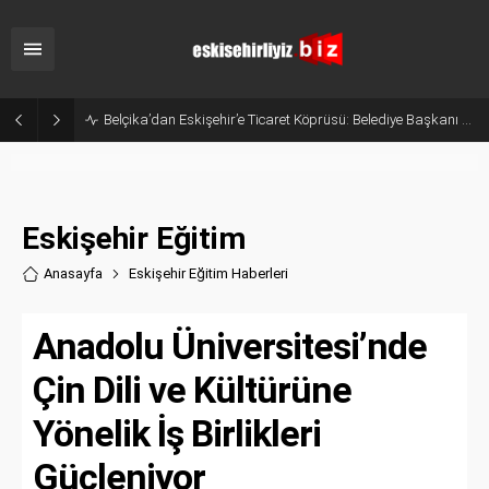
Belçika’dan Eskişehir’e Ticaret Köprüsü: Belediye Başkanı Emir Kır MÜSİAD’ı Ziyaret Etti
Eskişehir Eğitim
Anasayfa
Eskişehir Eğitim Haberler
i
Anadolu Üniversitesi’nde
Çin Dili ve Kültürüne
Yönelik İş Birlikleri
Güçleniyor