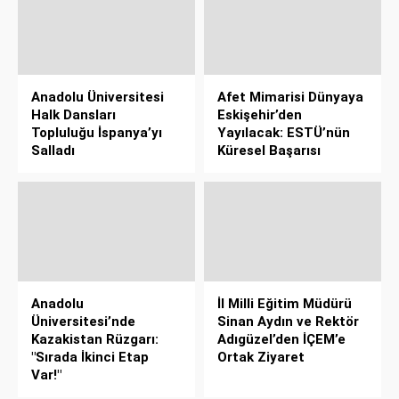
Anadolu Üniversitesi
Afet Mimarisi Dünyaya
Halk Dansları
Eskişehir’den
Topluluğu İspanya’yı
Yayılacak: ESTÜ’nün
Salladı
Küresel Başarısı
Anadolu
İl Milli Eğitim Müdürü
Üniversitesi’nde
Sinan Aydın ve Rektör
Kazakistan Rüzgarı:
Adıgüzel’den İÇEM’e
"Sırada İkinci Etap
Ortak Ziyaret
Var!"