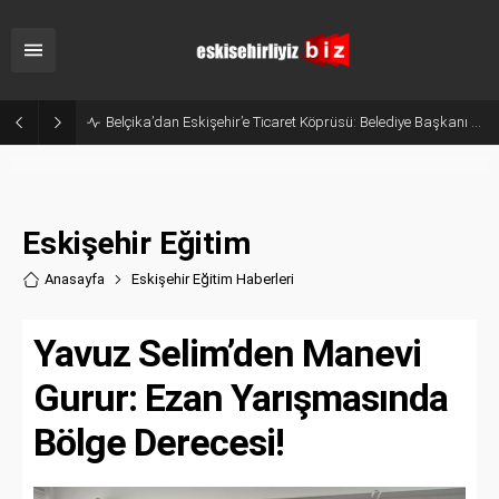
Belçika’dan Eskişehir’e Ticaret Köprüsü: Belediye Başkanı Emir Kır MÜSİAD’ı Ziyaret Etti
Eskişehir Eğitim
Anasayfa
Eskişehir Eğitim Haberler
i
Yavuz Selim’den Manevi
Gurur: Ezan Yarışmasında
Bölge Derecesi!