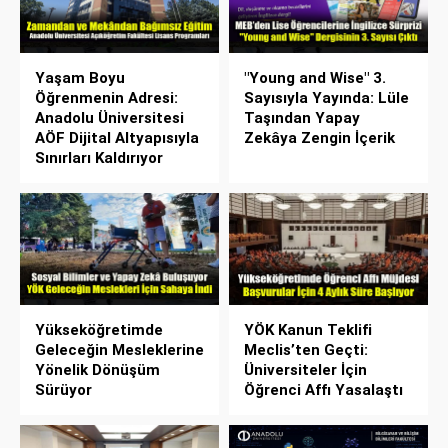
Yaşam Boyu
"Young and Wise" 3.
Öğrenmenin Adresi:
Sayısıyla Yayında: Lüle
Anadolu Üniversitesi
Taşından Yapay
AÖF Dijital Altyapısıyla
Zekâya Zengin İçerik
Sınırları Kaldırıyor
Yükseköğretimde
YÖK Kanun Teklifi
Geleceğin Mesleklerine
Meclis’ten Geçti:
Yönelik Dönüşüm
Üniversiteler İçin
Sürüyor
Öğrenci Affı Yasalaştı