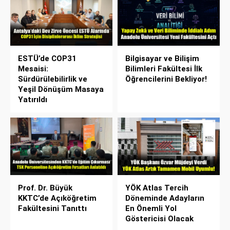
ESTÜ’de COP31
Bilgisayar ve Bilişim
Mesaisi:
Bilimleri Fakültesi İlk
Sürdürülebilirlik ve
Öğrencilerini Bekliyor!
Yeşil Dönüşüm Masaya
Yatırıldı
Prof. Dr. Büyük
YÖK Atlas Tercih
KKTC’de Açıköğretim
Döneminde Adayların
Fakültesini Tanıttı
En Önemli Yol
Göstericisi Olacak