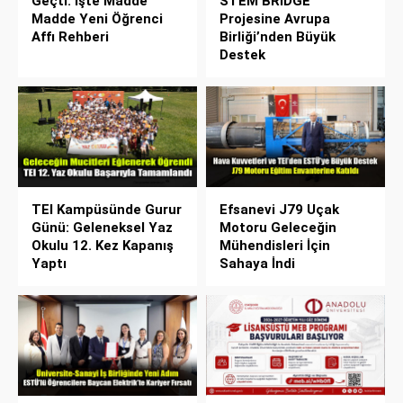
Geçti: İşte Madde
STEM BRIDGE"
Madde Yeni Öğrenci
Projesine Avrupa
Affı Rehberi
Birliği’nden Büyük
Destek
TEI Kampüsünde Gurur
Efsanevi J79 Uçak
Günü: Geleneksel Yaz
Motoru Geleceğin
Okulu 12. Kez Kapanış
Mühendisleri İçin
Yaptı
Sahaya İndi