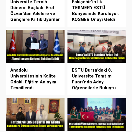
Üniversite Tercih
Eskişehir’in İlk
Dönemi Başladı: Erol
TEKMER’i ESTÜ
Özvar’dan Ailelere ve
Bünyesinde Kuruluyor:
Gençlere Kritik Uyarılar
KOSGEB Onayı Geldi
Anadolu
ESTÜ Bursa’daki 8.
Üniversitesinin Kalite
Üniversite Tanıtım
Odaklı Eğitim Anlayışı
Fuarı’nda Aday
Tescillendi
Öğrencilerle Buluştu