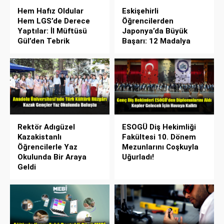
Hem Hafız Oldular
Eskişehirli
Hem LGS’de Derece
Öğrencilerden
Yaptılar: İl Müftüsü
Japonya’da Büyük
Gül’den Tebrik
Başarı: 12 Madalya
Rektör Adıgüzel
ESOGÜ Diş Hekimliği
Kazakistanlı
Fakültesi 10. Dönem
Öğrencilerle Yaz
Mezunlarını Coşkuyla
Okulunda Bir Araya
Uğurladı!
Geldi