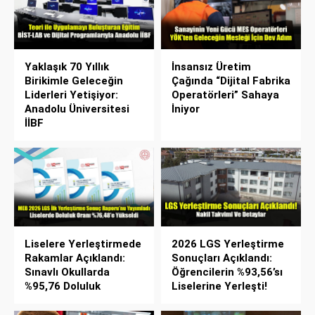
Yaklaşık 70 Yıllık
İnsansız Üretim
Birikimle Geleceğin
Çağında “Dijital Fabrika
Liderleri Yetişiyor:
Operatörleri” Sahaya
Anadolu Üniversitesi
İniyor
İİBF
Liselere Yerleştirmede
2026 LGS Yerleştirme
Rakamlar Açıklandı:
Sonuçları Açıklandı:
Sınavlı Okullarda
Öğrencilerin %93,56’sı
%95,76 Doluluk
Liselerine Yerleşti!