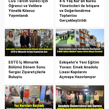
LGS Tercih Süreci İçin
4-6 Yaş Kur’an Kursu
Öğrenci ve Velilere
Yöneticileri ile İstişare
Yönelik Kılavuz
ve Değerlendirme
Yayımlandı
Toplantısı
Gerçekleştirildi
ESTÜ İç Mimarlık
Eskişehir’e Yeni Eğitim
Bölümü Dönem Sonu
Yuvası: Emek Anadolu
Sergisi Ziyaretçilerle
Lisesi Kapılarını
Buluştu
Açmaya Hazırlanıyor