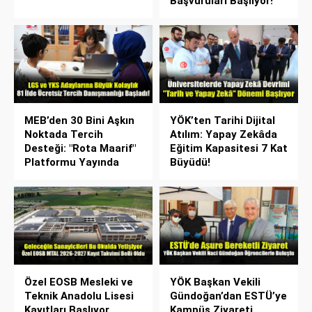
Başvuruları Başlıyor!
MEB’den 30 Bini Aşkın
YÖK’ten Tarihi Dijital
Noktada Tercih
Atılım: Yapay Zekâda
Desteği: "Rota Maarif"
Eğitim Kapasitesi 7 Kat
Platformu Yayında
Büyüdü!
Özel EOSB Mesleki ve
YÖK Başkan Vekili
Teknik Anadolu Lisesi
Gündoğan’dan ESTÜ’ye
Kayıtları Başlıyor
Kampüs Ziyareti