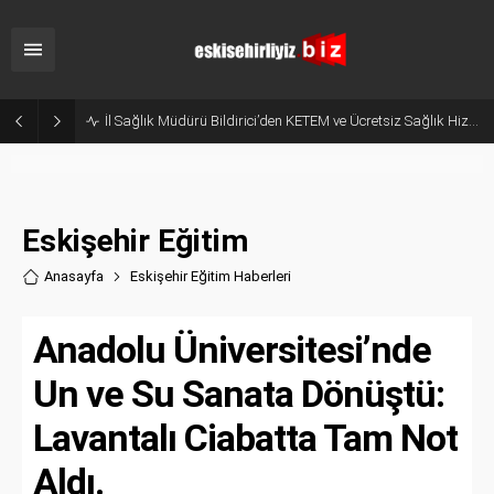
Hani Eskişehir Kaleydi? Yeni Parti’ye Geçişte Hesaplar Tutmadı!
Eskişehir Eğitim
Anasayfa
Eskişehir Eğitim Haberler
i
Anadolu Üniversitesi’nde
Un ve Su Sanata Dönüştü:
Lavantalı Ciabatta Tam Not
Aldı.