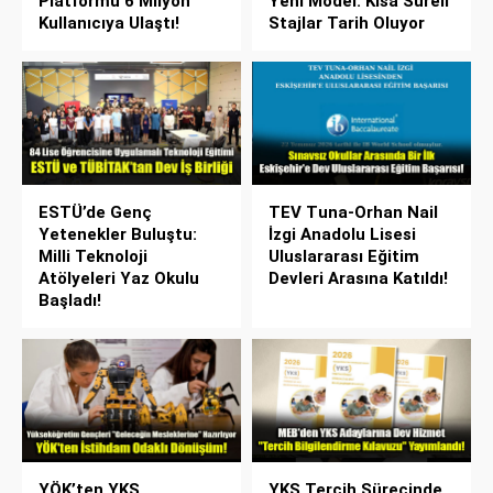
Platformu 6 Milyon
Yeni Model: Kısa Süreli
Kullanıcıya Ulaştı!
Stajlar Tarih Oluyor
ESTÜ’de Genç
TEV Tuna-Orhan Nail
Yetenekler Buluştu:
İzgi Anadolu Lisesi
Milli Teknoloji
Uluslararası Eğitim
Atölyeleri Yaz Okulu
Devleri Arasına Katıldı!
Başladı!
YÖK’ten YKS
YKS Tercih Sürecinde