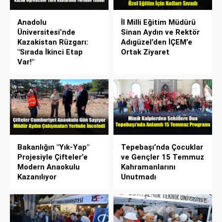
Anadolu
İl Milli Eğitim Müdürü
Üniversitesi’nde
Sinan Aydın ve Rektör
Kazakistan Rüzgarı:
Adıgüzel’den İÇEM’e
"Sırada İkinci Etap
Ortak Ziyaret
Var!"
Bakanlığın "Yık-Yap"
Tepebaşı’nda Çocuklar
Projesiyle Çifteler’e
ve Gençler 15 Temmuz
Modern Anaokulu
Kahramanlarını
Kazanılıyor
Unutmadı