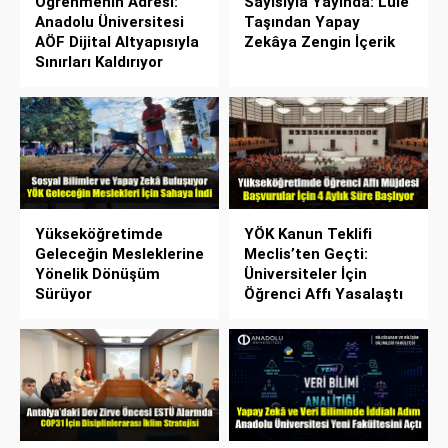
Öğrenmenin Adresi:
Sayısıyla Yayında: Lüle
Anadolu Üniversitesi
Taşından Yapay
AÖF Dijital Altyapısıyla
Zekâya Zengin İçerik
Sınırları Kaldırıyor
Yükseköğretimde
YÖK Kanun Teklifi
Geleceğin Mesleklerine
Meclis’ten Geçti:
Yönelik Dönüşüm
Üniversiteler İçin
Sürüyor
Öğrenci Affı Yasalaştı