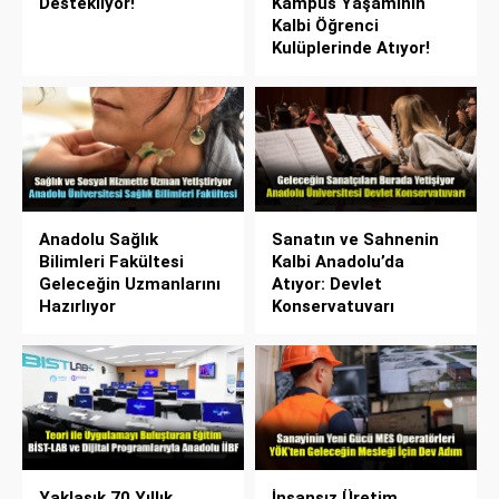
Destekliyor!
Kampüs Yaşamının
Kalbi Öğrenci
Kulüplerinde Atıyor!
Anadolu Sağlık
Sanatın ve Sahnenin
Bilimleri Fakültesi
Kalbi Anadolu’da
Geleceğin Uzmanlarını
Atıyor: Devlet
Hazırlıyor
Konservatuvarı
Yaklaşık 70 Yıllık
İnsansız Üretim