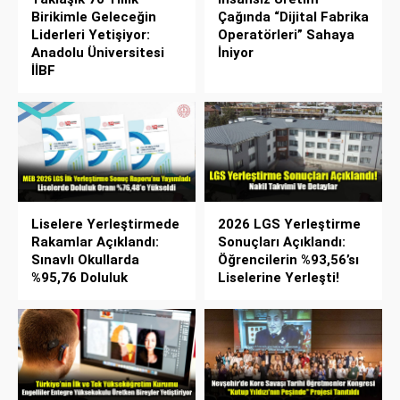
Birikimle Geleceğin
Çağında “Dijital Fabrika
Liderleri Yetişiyor:
Operatörleri” Sahaya
Anadolu Üniversitesi
İniyor
İİBF
Liselere Yerleştirmede
2026 LGS Yerleştirme
Rakamlar Açıklandı:
Sonuçları Açıklandı:
Sınavlı Okullarda
Öğrencilerin %93,56’sı
%95,76 Doluluk
Liselerine Yerleşti!