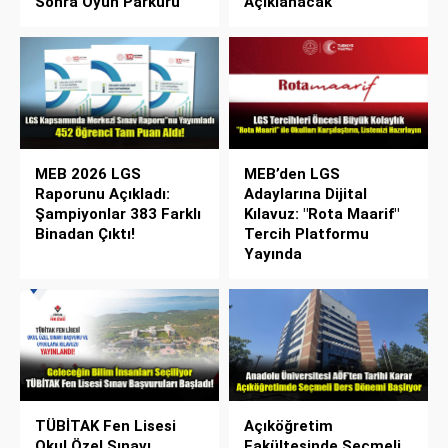
Sonra Oyun Parkuru
Açıklanacak
MEB 2026 LGS
MEB’den LGS
Raporunu Açıkladı:
Adaylarına Dijital
Şampiyonlar 383 Farklı
Kılavuz: "Rota Maarif"
Binadan Çıktı!
Tercih Platformu
Yayında
TÜBİTAK Fen Lisesi
Açıköğretim
Okul Özel Sınavı
Fakültesinde Seçmeli