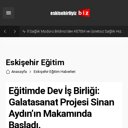
Hani Eskişehir Kaleydi? Yeni Parti’ye Geçişte Hesaplar Tutmadı!
Eskişehir Eğitim
Anasayfa
Eskişehir Eğitim Haberler
i
Eğitimde Dev İş Birliği:
Galatasanat Projesi Sinan
Aydın’ın Makamında
Başladı.