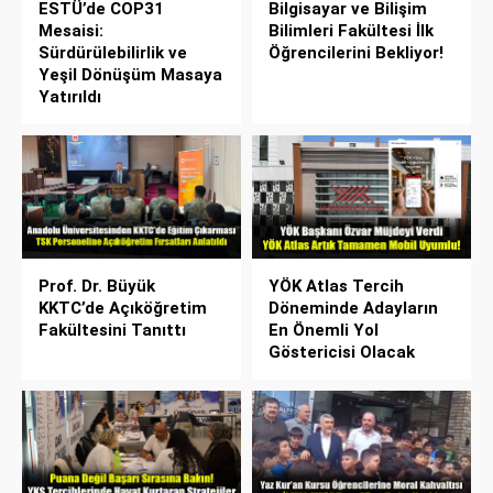
ESTÜ’de COP31
Bilgisayar ve Bilişim
Mesaisi:
Bilimleri Fakültesi İlk
Sürdürülebilirlik ve
Öğrencilerini Bekliyor!
Yeşil Dönüşüm Masaya
Yatırıldı
Prof. Dr. Büyük
YÖK Atlas Tercih
KKTC’de Açıköğretim
Döneminde Adayların
Fakültesini Tanıttı
En Önemli Yol
Göstericisi Olacak