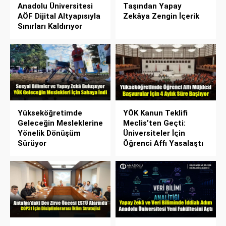
Anadolu Üniversitesi
Taşından Yapay
AÖF Dijital Altyapısıyla
Zekâya Zengin İçerik
Sınırları Kaldırıyor
Yükseköğretimde
YÖK Kanun Teklifi
Geleceğin Mesleklerine
Meclis’ten Geçti:
Yönelik Dönüşüm
Üniversiteler İçin
Sürüyor
Öğrenci Affı Yasalaştı