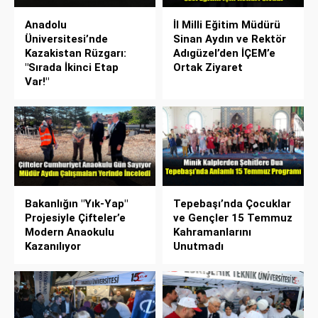
Anadolu
İl Milli Eğitim Müdürü
Üniversitesi’nde
Sinan Aydın ve Rektör
Kazakistan Rüzgarı:
Adıgüzel’den İÇEM’e
"Sırada İkinci Etap
Ortak Ziyaret
Var!"
Bakanlığın "Yık-Yap"
Tepebaşı’nda Çocuklar
Projesiyle Çifteler’e
ve Gençler 15 Temmuz
Modern Anaokulu
Kahramanlarını
Kazanılıyor
Unutmadı