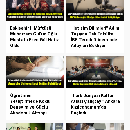
Eskişehir İl Müftüsü
"İletişim Bilimleri" Adını
Muharrem Gül’ün Oğlu
Taşıyan Tek Fakülte:
Mustafa Eren Gül Hafız
İBF Tercih Döneminde
Oldu
Adayları Bekliyor
Öğretmen
"Türk Dünyası Kültür
Yetiştirmede Köklü
Atlası Çalıştayı" Ankara
Deneyim ve Güçlü
Kızılcahamam’da
Akademik Altyapı
Başladı