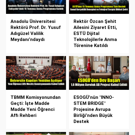
Anadolu Üniversitesi
Rektör Özcan Şehit
Rektörü Prof. Dr. Yusuf
Ailesini Ziyaret Etti,
Adıgüzel Valilik
ESTÜ Dijital
Meydanı’ndaydı
Teknolojilerle Anma
Törenine Katıldı
TBMM Komisyonundan
ESOGÜ’nün "INNO-
Geçti: İşte Madde
STEM BRIDGE"
Madde Yeni Öğrenci
Projesine Avrupa
Affı Rehberi
Birliği’nden Büyük
Destek