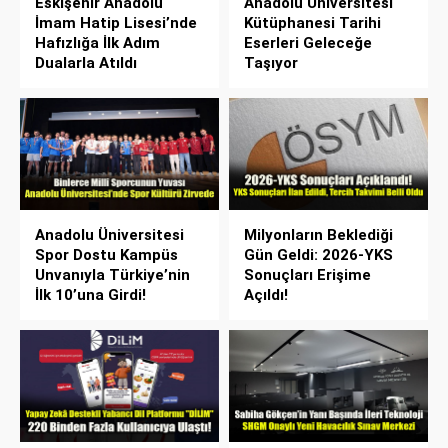
Eskişehir Anadolu
Anadolu Üniversitesi
İmam Hatip Lisesi’nde
Kütüphanesi Tarihi
Hafızlığa İlk Adım
Eserleri Geleceğe
Dualarla Atıldı
Taşıyor
Anadolu Üniversitesi
Milyonların Beklediği
Spor Dostu Kampüs
Gün Geldi: 2026-YKS
Unvanıyla Türkiye’nin
Sonuçları Erişime
İlk 10’una Girdi!
Açıldı!