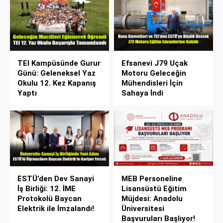
TEI Kampüsünde Gurur
Efsanevi J79 Uçak
Günü: Geleneksel Yaz
Motoru Geleceğin
Okulu 12. Kez Kapanış
Mühendisleri İçin
Yaptı
Sahaya İndi
ESTÜ’den Dev Sanayi
MEB Personeline
İş Birliği: 12. İME
Lisansüstü Eğitim
Protokolü Baycan
Müjdesi: Anadolu
Elektrik ile İmzalandı!
Üniversitesi
Başvuruları Başlıyor!