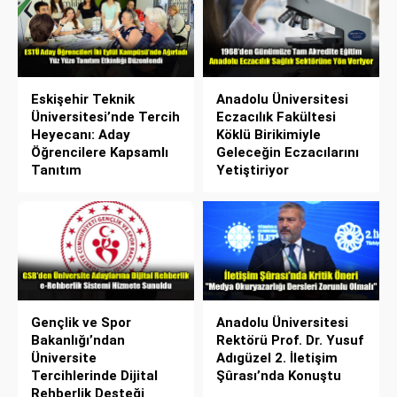
Eskişehir Teknik
Anadolu Üniversitesi
Üniversitesi’nde Tercih
Eczacılık Fakültesi
Heyecanı: Aday
Köklü Birikimiyle
Öğrencilere Kapsamlı
Geleceğin Eczacılarını
Tanıtım
Yetiştiriyor
Gençlik ve Spor
Anadolu Üniversitesi
Bakanlığı’ndan
Rektörü Prof. Dr. Yusuf
Üniversite
Adıgüzel 2. İletişim
Tercihlerinde Dijital
Şûrası’nda Konuştu
Rehberlik Desteği