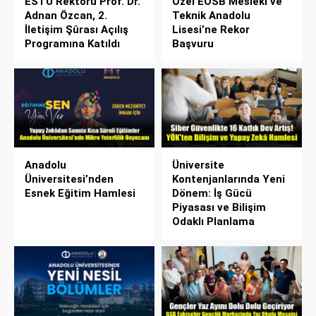
ESTÜ Rektörü Prof. Dr.
Özel EOSB Mesleki ve
Adnan Özcan, 2.
Teknik Anadolu
İletişim Şûrası Açılış
Lisesi’ne Rekor
Programına Katıldı
Başvuru
Anadolu
Üniversite
Üniversitesi’nden
Kontenjanlarında Yeni
Esnek Eğitim Hamlesi
Dönem: İş Gücü
Piyasası ve Bilişim
Odaklı Planlama