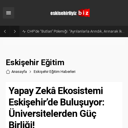
Sanayide Altyapı ve Temizlik Tepkisi: Gürhan Albayrak Küçük Sanayi Esnafını Ziyaret Etti
Eskişehir Eğitim
Anasayfa
Eskişehir Eğitim Haberler
i
Yapay Zekâ Ekosistemi
Eskişehir’de Buluşuyor:
Üniversitelerden Güç
Birliği!