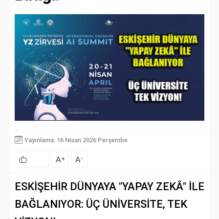
Yayınlama: 16 Nisan 2026 Perşembe
A
A
+
-
ESKİŞEHİR DÜNYAYA "YAPAY ZEKÂ" İLE
BAĞLANIYOR: ÜÇ ÜNİVERSİTE, TEK