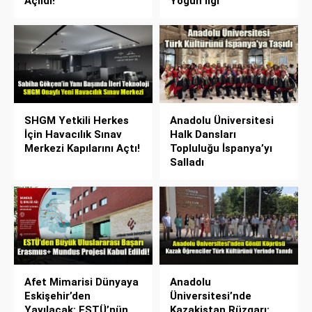
Açıldı!
Yoğun İlgi
SHGM Yetkili Herkes
Anadolu Üniversitesi
İçin Havacılık Sınav
Halk Dansları
Merkezi Kapılarını Açtı!
Topluluğu İspanya’yı
Salladı
Afet Mimarisi Dünyaya
Anadolu
Eskişehir’den
Üniversitesi’nde
Yayılacak: ESTÜ’nün
Kazakistan Rüzgarı: