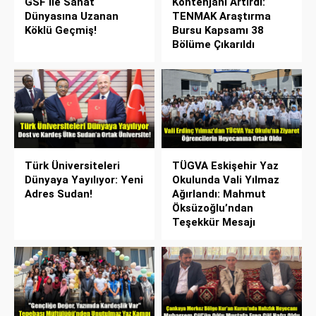
GSF İle Sanat
Kontenjanı Artırdı:
Dünyasına Uzanan
TENMAK Araştırma
Köklü Geçmiş!
Bursu Kapsamı 38
Bölüme Çıkarıldı
Türk Üniversiteleri
TÜGVA Eskişehir Yaz
Dünyaya Yayılıyor: Yeni
Okulunda Vali Yılmaz
Adres Sudan!
Ağırlandı: Mahmut
Öksüzoğlu’ndan
Teşekkür Mesajı