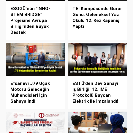
ESOGÜ’nün "INNO-
TEI Kampüsünde Gurur
STEM BRIDGE"
Günü: Geleneksel Yaz
Projesine Avrupa
Okulu 12. Kez Kapanış
Birliği’nden Büyük
Yaptı
Destek
Efsanevi J79 Uçak
ESTÜ’den Dev Sanayi
Motoru Geleceğin
İş Birliği: 12. İME
Mühendisleri İçin
Protokolü Baycan
Sahaya İndi
Elektrik ile İmzalandı!