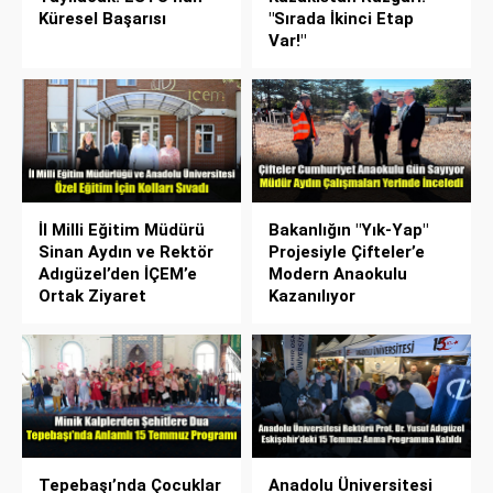
Küresel Başarısı
"Sırada İkinci Etap
Var!"
İl Milli Eğitim Müdürü
Bakanlığın "Yık-Yap"
Sinan Aydın ve Rektör
Projesiyle Çifteler’e
Adıgüzel’den İÇEM’e
Modern Anaokulu
Ortak Ziyaret
Kazanılıyor
Tepebaşı’nda Çocuklar
Anadolu Üniversitesi