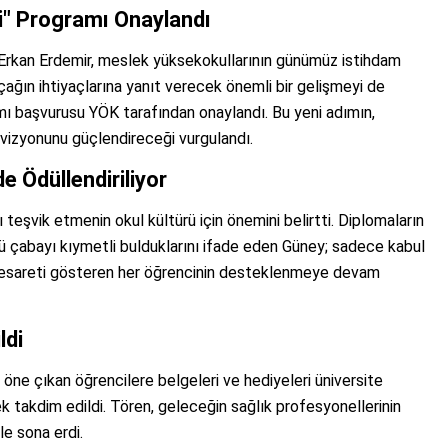
iği" Programı Onaylandı
Erkan Erdemir, meslek yüksekokullarının günümüz istihdam
, çağın ihtiyaçlarına yanıt verecek önemli bir gelişmeyi de
ı başvurusu YÖK tarafından onaylandı. Bu yeni adımın,
i vizyonunu güçlendireceği vurgulandı.
 Ödüllendiriliyor
eşvik etmenin okul kültürü için önemini belirtti. Diplomaların
lü çabayı kıymetli bulduklarını ifade eden Güney; sadece kabul
 cesareti gösteren her öğrencinin desteklenmeye devam
ldi
öne çıkan öğrencilere belgeleri ve hediyeleri üniversite
 takdim edildi. Tören, geleceğin sağlık profesyonellerinin
le sona erdi.