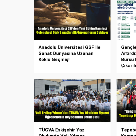
Anadolu Üniversitesi GSF İle
Gençler
Sanat Dünyasına Uzanan
Artırd
Köklü Geçmiş!
Bursu
Çıkarıl
TÜGVA Eskişehir Yaz
Tepeba
Okulunda Vali Yılmaz
Kampın