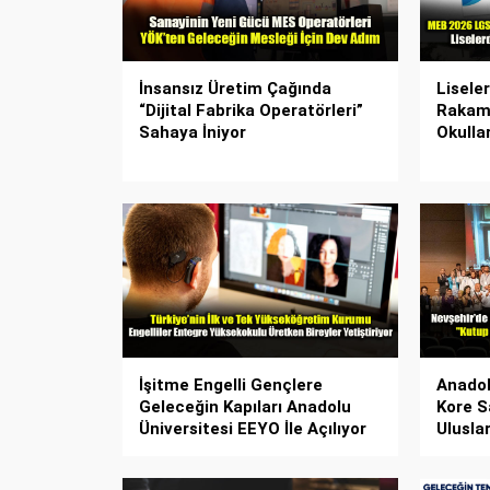
İnsansız Üretim Çağında
Lisele
“Dijital Fabrika Operatörleri”
Rakaml
Sahaya İniyor
Okulla
İşitme Engelli Gençlere
Anadol
Geleceğin Kapıları Anadolu
Kore S
Üniversitesi EEYO İle Açılıyor
Ulusla