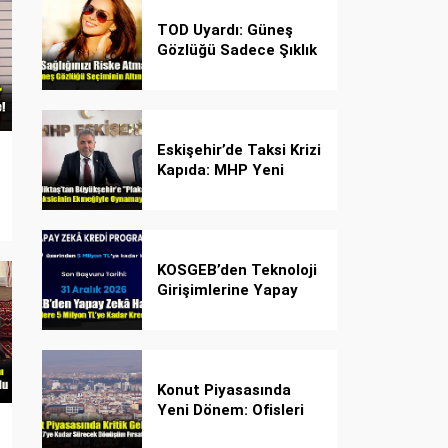
TOD Uyardı: Güneş
Gözlüğü Sadece Şıklık
Değil, Göz İçin Kalkan!
Eskişehir’de Taksi Krizi
Kapıda: MHP Yeni
Plaka Planına Karşı
Çözüm Önerdi
KOSGEB’den Teknoloji
Girişimlerine Yapay
Zekâ Kredi Programı
Konut Piyasasında
Yeni Dönem: Ofisleri
Konuta Dönüştürmek