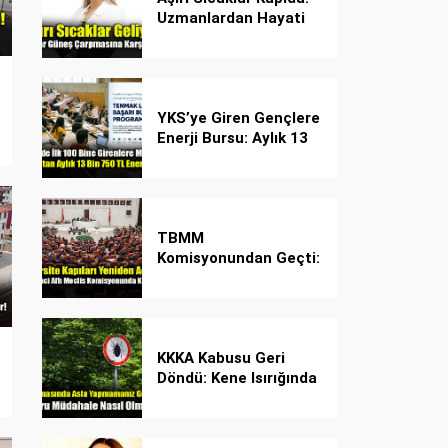
Uzmanlardan Hayati
Güneş Çarpması
Uyarısı!
YKS’ye Giren Gençlere
Enerji Bursu: Aylık 13
Bin 750 TL Başarı
Desteği!
TBMM
Komisyonundan Geçti:
İşte Madde Madde
Yeni Öğrenci Affı
Rehberi
KKKA Kabusu Geri
Döndü: Kene Isırığında
İlk Müdahale Hayat
Kurtarıyor!