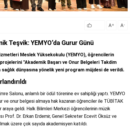
A
A
+
-
mik Teşvik: YEMYO’da Gurur Günü
izmetleri Meslek Yüksekokulu (YEMYO), öğrencilerin
l projelerini "Akademik Başarı ve Onur Belgeleri Takdim
en sağlık dünyasına yönelik yeni program müjdesi de verildi.
landırıldı
re Salonu, anlamlı bir ödül törenine ev sahipliği yaptı. YEMYO
r ve onur belgesi almaya hak kazanan öğrenciler ile TÜBİTAK
r araya geldi. Halk Bilimleri Merkezi öğrencilerinin müzik
ısı Prof. Dr. Erkan Erdemir, Genel Sekreter Ecevit Öksüz ve
mak üzere çok sayıda akademisyen katıldı.