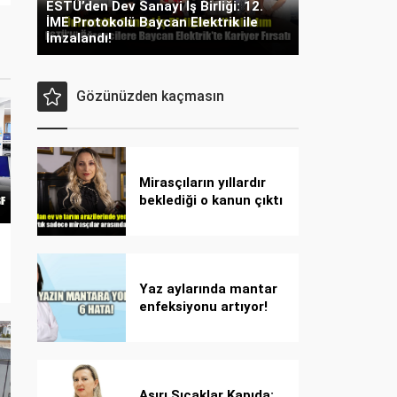
ESTÜ’den Dev Sanayi İş Birliği: 12.
İME Protokolü Baycan Elektrik ile
İmzalandı!
Gözünüzden kaçmasın
Mirasçıların yıllardır
beklediği o kanun çıktı
Yaz aylarında mantar
enfeksiyonu artıyor!
Dikkat! Kolay
bulaşıyor, hızla
yayılıyor!
Aşırı Sıcaklar Kapıda: