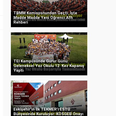
TBMM Komisyonundan Geçti: İşte
Madde Madde Yeni Öğrenci Affı
Rehberi
TEI Kampüsünde Gurur Günü:
Geleneksel Yaz Okulu 12. Kez Kapanış
Yaptı
Eskişehir’in İlk TEKMER’i ESTÜ
Bünyesinde Kuruluyor: KOSGEB Onayı