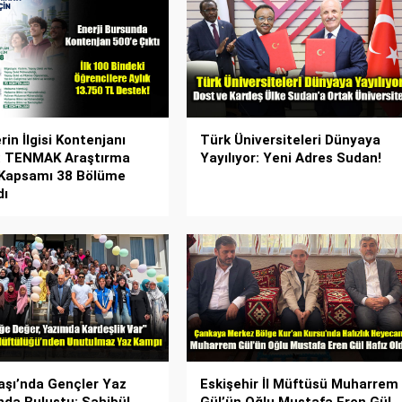
in İlgisi Kontenjanı
Türk Üniversiteleri Dünyaya
ı: TENMAK Araştırma
Yayılıyor: Yeni Adres Sudan!
 Kapsamı 38 Bölüme
dı
şı’nda Gençler Yaz
Eskişehir İl Müftüsü Muharrem
da Buluştu: Sahibül
Gül’ün Oğlu Mustafa Eren Gül