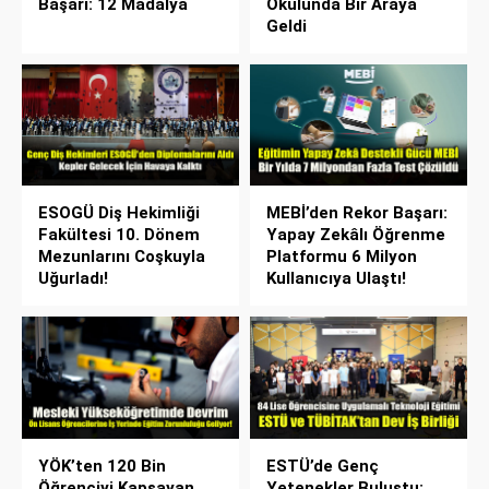
Başarı: 12 Madalya
Okulunda Bir Araya
Geldi
ESOGÜ Diş Hekimliği
MEBİ’den Rekor Başarı:
Fakültesi 10. Dönem
Yapay Zekâlı Öğrenme
Mezunlarını Coşkuyla
Platformu 6 Milyon
Uğurladı!
Kullanıcıya Ulaştı!
YÖK’ten 120 Bin
ESTÜ’de Genç
Öğrenciyi Kapsayan
Yetenekler Buluştu: