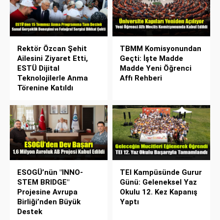
Rektör Özcan Şehit
TBMM Komisyonundan
Ailesini Ziyaret Etti,
Geçti: İşte Madde
ESTÜ Dijital
Madde Yeni Öğrenci
Teknolojilerle Anma
Affı Rehberi
Törenine Katıldı
ESOGÜ’nün "INNO-
TEI Kampüsünde Gurur
STEM BRIDGE"
Günü: Geleneksel Yaz
Projesine Avrupa
Okulu 12. Kez Kapanış
Birliği’nden Büyük
Yaptı
Destek