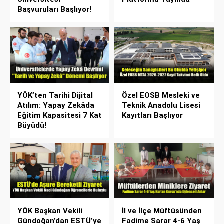
Başvuruları Başlıyor!
YÖK’ten Tarihi Dijital
Özel EOSB Mesleki ve
Atılım: Yapay Zekâda
Teknik Anadolu Lisesi
Eğitim Kapasitesi 7 Kat
Kayıtları Başlıyor
Büyüdü!
YÖK Başkan Vekili
İl ve İlçe Müftüsünden
Gündoğan’dan ESTÜ’ye
Fadime Sarar 4-6 Yaş