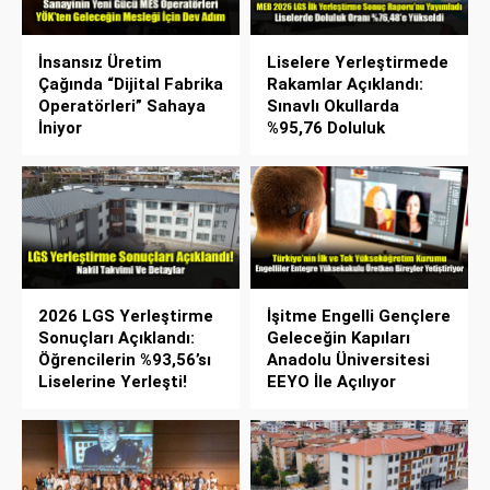
İnsansız Üretim
Liselere Yerleştirmede
Çağında “Dijital Fabrika
Rakamlar Açıklandı:
Operatörleri” Sahaya
Sınavlı Okullarda
İniyor
%95,76 Doluluk
2026 LGS Yerleştirme
İşitme Engelli Gençlere
Sonuçları Açıklandı:
Geleceğin Kapıları
Öğrencilerin %93,56’sı
Anadolu Üniversitesi
Liselerine Yerleşti!
EEYO İle Açılıyor