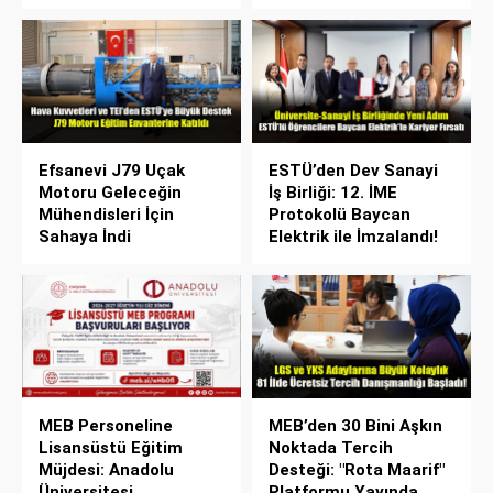
Efsanevi J79 Uçak
ESTÜ’den Dev Sanayi
Motoru Geleceğin
İş Birliği: 12. İME
Mühendisleri İçin
Protokolü Baycan
Sahaya İndi
Elektrik ile İmzalandı!
MEB Personeline
MEB’den 30 Bini Aşkın
Lisansüstü Eğitim
Noktada Tercih
Müjdesi: Anadolu
Desteği: "Rota Maarif"
Üniversitesi
Platformu Yayında