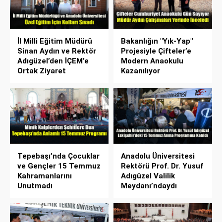
İl Milli Eğitim Müdürü
Bakanlığın "Yık-Yap"
Sinan Aydın ve Rektör
Projesiyle Çifteler’e
Adıgüzel’den İÇEM’e
Modern Anaokulu
Ortak Ziyaret
Kazanılıyor
Tepebaşı’nda Çocuklar
Anadolu Üniversitesi
ve Gençler 15 Temmuz
Rektörü Prof. Dr. Yusuf
Kahramanlarını
Adıgüzel Valilik
Unutmadı
Meydanı’ndaydı