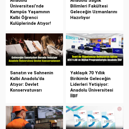
Anadolu
Anadolu Sağlık
Üniversitesi’nde
Bilimleri Fakültesi
Kampüs Yaşamının
Geleceğin Uzmanlarını
Kalbi Öğrenci
Hazırlıyor
Kulüplerinde Atıyor!
Sanatın ve Sahnenin
Yaklaşık 70 Yıllık
Kalbi Anadolu’da
Birikimle Geleceğin
Atıyor: Devlet
Liderleri Yetişiyor:
Konservatuvarı
Anadolu Üniversitesi
İİBF