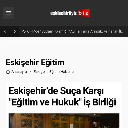
Sanayide Altyapı ve Temizlik Tepkisi: Gürhan Albayrak Küçük Sanayi Esnafını Ziyaret Etti
Eskişehir Eğitim
Anasayfa
Eskişehir Eğitim Haberler
i
Eskişehir’de Suça Karşı
"Eğitim ve Hukuk" İş Birliği