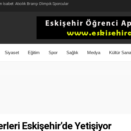
 İsabet: Atıcılık Branşı Olimpik Sporcular
Siyaset
Eğitim
Spor
Sağlık
Medya
Kültür Sana
leri Eskişehir’de Yetişiyor