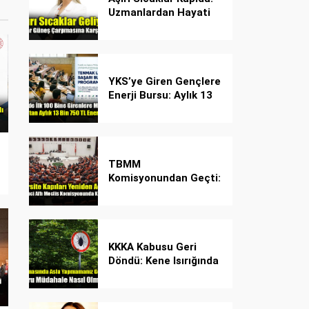
Uzmanlardan Hayati
Güneş Çarpması
Uyarısı!
YKS’ye Giren Gençlere
Enerji Bursu: Aylık 13
Bin 750 TL Başarı
Desteği!
TBMM
Komisyonundan Geçti:
İşte Madde Madde
Yeni Öğrenci Affı
Rehberi
KKKA Kabusu Geri
Döndü: Kene Isırığında
İlk Müdahale Hayat
Kurtarıyor!