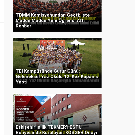
TBMM Komisyonundan Geçti: İşte
Madde Madde Yeni Öğrenci Affı
Rehberi
TEI Kampüsünde Gurur Günü:
Geleneksel Yaz Okulu 12. Kez Kapanış
Yaptı
Eskişehir’in İlk TEKMER’i ESTÜ
Bünyesinde Kuruluyor: KOSGEB Onayı