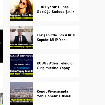
TOD Uyardı: Güneş
Gözlüğü Sadece Şıklık
Değil, Göz İçin Kalkan!
Eskişehir’de Taksi Krizi
Kapıda: MHP Yeni
Plaka Planına Karşı
Çözüm Önerdi
KOSGEB’den Teknoloji
Girişimlerine Yapay
Zekâ Kredi Programı
Konut Piyasasında
Yeni Dönem: Ofisleri
Konuta Dönüştürmek