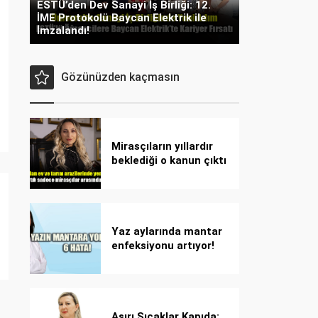
ESTÜ’den Dev Sanayi İş Birliği: 12.
İME Protokolü Baycan Elektrik ile
İmzalandı!
Gözünüzden kaçmasın
Mirasçıların yıllardır
beklediği o kanun çıktı
Yaz aylarında mantar
enfeksiyonu artıyor!
Dikkat! Kolay
bulaşıyor, hızla
yayılıyor!
Aşırı Sıcaklar Kapıda: