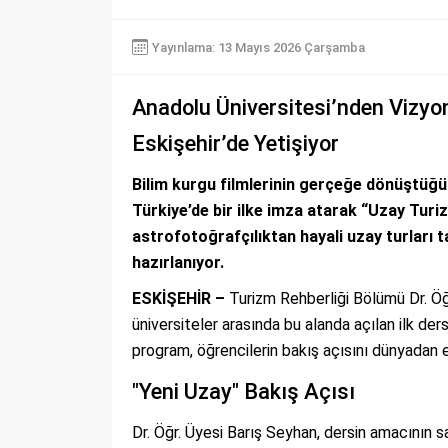
Yayınlama: 13 Mayıs 2026 Çarşamba
Anadolu Üniversitesi’nden Vizyo
Eskişehir’de Yetişiyor
Bilim kurgu filmlerinin gerçeğe dönüştüğ
Türkiye’de bir ilke imza atarak “Uzay Turiz
astrofotoğrafçılıktan hayali uzay turları
hazırlanıyor.
ESKİŞEHİR –
Turizm Rehberliği Bölümü Dr. Öğr
üniversiteler arasında bu alanda açılan ilk der
program, öğrencilerin bakış açısını dünyadan 
"Yeni Uzay" Bakış Açısı
Dr. Öğr. Üyesi Barış Seyhan, dersin amacının 