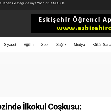
e Sanayi Geleceği Masaya Yatırıldı: ESMİAD ile
Siyaset
Eğitim
Spor
Sağlık
Medya
Kültür Sana
zinde İlkokul Coşkusu: