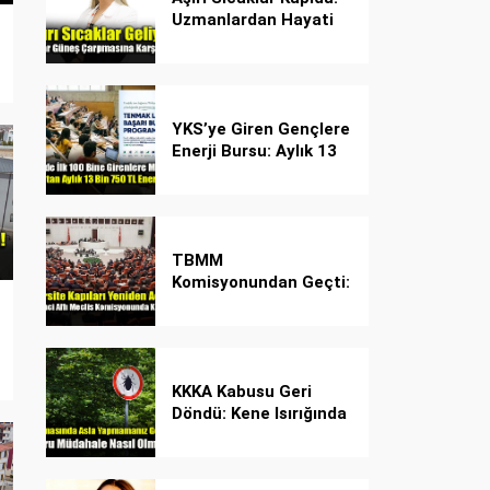
Uzmanlardan Hayati
Güneş Çarpması
Uyarısı!
YKS’ye Giren Gençlere
Enerji Bursu: Aylık 13
Bin 750 TL Başarı
Desteği!
TBMM
Komisyonundan Geçti:
İşte Madde Madde
Yeni Öğrenci Affı
Rehberi
KKKA Kabusu Geri
Döndü: Kene Isırığında
İlk Müdahale Hayat
Kurtarıyor!