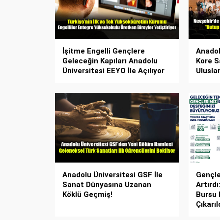
İşitme Engelli Gençlere
Anadol
Geleceğin Kapıları Anadolu
Kore S
Üniversitesi EEYO İle Açılıyor
Ulusla
Anadolu Üniversitesi GSF İle
Gençler
Sanat Dünyasına Uzanan
Artırd
Köklü Geçmiş!
Bursu
Çıkarıl