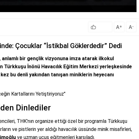
A
A
+
-
nde: Çocuklar “İstikbal Göklerdedir” Dedi
anlamlı bir gençlik vizyonuna imza atarak ilkokul
olan Türkkuşu İnönü Havacılık Eğitim Merkezi yerleşkesinde
k kez bu denli yakından tanışan miniklerin heyecanı
eğin Kartallarını Yetiştiriyoruz"
den Dinlediler
ncileri, THK'nın organize ettiği özel bir programla Türkkuşu
rın ve pistlerin yer aldığı havacılık üssünde minik misafirleri,
aimoğlu
ve uzman uçuş eğitmenleri karşıladı.