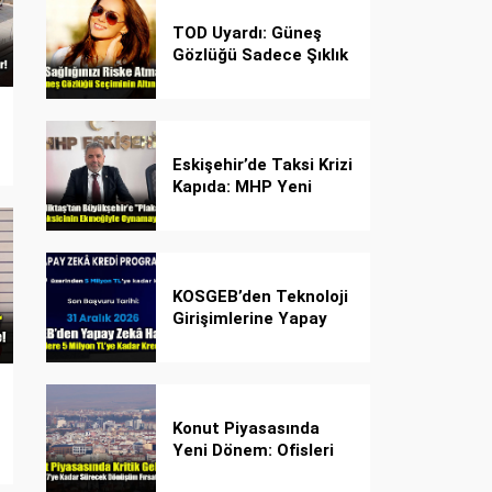
TOD Uyardı: Güneş
Gözlüğü Sadece Şıklık
Değil, Göz İçin Kalkan!
Eskişehir’de Taksi Krizi
Kapıda: MHP Yeni
Plaka Planına Karşı
Çözüm Önerdi
KOSGEB’den Teknoloji
Girişimlerine Yapay
Zekâ Kredi Programı
Konut Piyasasında
Yeni Dönem: Ofisleri
Konuta Dönüştürmek