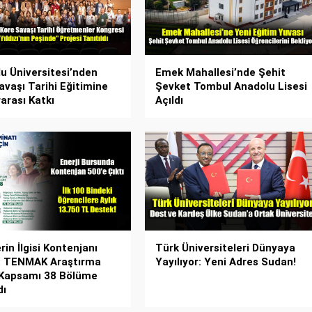
u Üniversitesi’nden
Emek Mahallesi’nde Şehit
avaşı Tarihi Eğitimine
Şevket Tombul Anadolu Lisesi
rarası Katkı
Açıldı
in İlgisi Kontenjanı
Türk Üniversiteleri Dünyaya
ı: TENMAK Araştırma
Yayılıyor: Yeni Adres Sudan!
 Kapsamı 38 Bölüme
dı