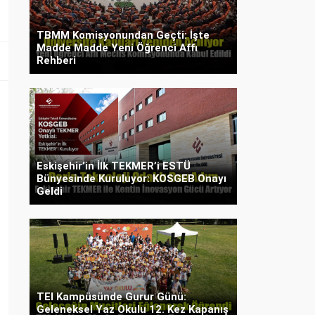
TBMM Komisyonundan Geçti: İşte
Madde Madde Yeni Öğrenci Affı
Rehberi
Eskişehir’in İlk TEKMER’i ESTÜ
Bünyesinde Kuruluyor: KOSGEB Onayı
Geldi
TEI Kampüsünde Gurur Günü:
Geleneksel Yaz Okulu 12. Kez Kapanış