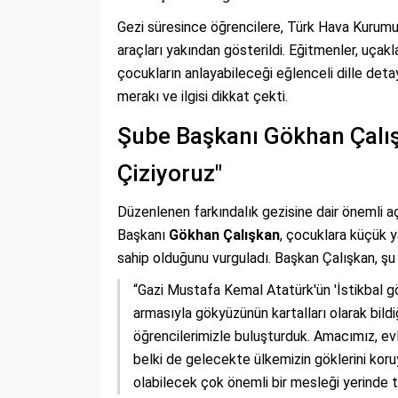
Gezi süresince öğrencilere, Türk Hava Kurumu 
araçları yakından gösterildi. Eğitmenler, uçaklar
çocukların anlayabileceği eğlenceli dille detay
merakı ve ilgisi dikkat çekti.
Şube Başkanı Gökhan Çalışk
Çiziyoruz"
Düzenlenen farkındalık gezisine dair önemli 
Başkanı
Gökhan Çalışkan
, çocuklara küçük y
sahip olduğunu vurguladı. Başkan Çalışkan, ş
“Gazi Mustafa Kemal Atatürk'ün 'İstikbal gök
armasıyla gökyüzünün kartalları olarak bil
öğrencilerimizle buluşturduk. Amacımız, evl
belki de gelecekte ülkemizin göklerini koru
olabilecek çok önemli bir mesleği yerinde t