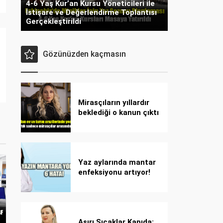
4-6 Yaş Kur’an Kursu Yöneticileri ile
İstişare ve Değerlendirme Toplantısı
Gerçekleştirildi
Gözünüzden kaçmasın
Mirasçıların yıllardır
beklediği o kanun çıktı
Yaz aylarında mantar
enfeksiyonu artıyor!
Dikkat! Kolay
bulaşıyor, hızla
yayılıyor!
Aşırı Sıcaklar Kapıda: