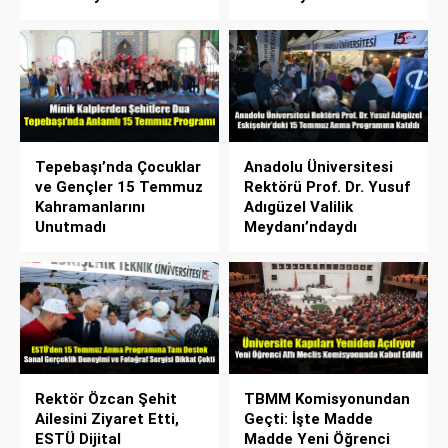
Tepebaşı’nda Çocuklar
Anadolu Üniversitesi
ve Gençler 15 Temmuz
Rektörü Prof. Dr. Yusuf
Kahramanlarını
Adıgüzel Valilik
Unutmadı
Meydanı’ndaydı
Rektör Özcan Şehit
TBMM Komisyonundan
Ailesini Ziyaret Etti,
Geçti: İşte Madde
ESTÜ Dijital
Madde Yeni Öğrenci