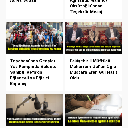
Adres Sudan!
Ağırlandı: Mahmut
Öksüzoğlu’ndan
Teşekkür Mesajı
Tepebaşı’nda Gençler
Eskişehir İl Müftüsü
Yaz Kampında Buluştu:
Muharrem Gül’ün Oğlu
Sahibül Vefa’da
Mustafa Eren Gül Hafız
Eğlenceli ve Eğitici
Oldu
Kapanış