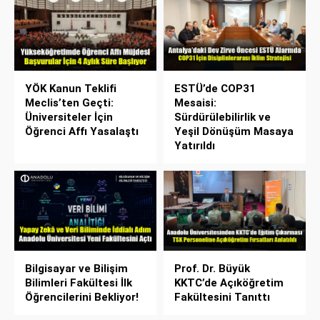
YÖK Kanun Teklifi
ESTÜ’de COP31
Meclis’ten Geçti:
Mesaisi:
Üniversiteler İçin
Sürdürülebilirlik ve
Öğrenci Affı Yasalaştı
Yeşil Dönüşüm Masaya
Yatırıldı
Bilgisayar ve Bilişim
Prof. Dr. Büyük
Bilimleri Fakültesi İlk
KKTC’de Açıköğretim
Öğrencilerini Bekliyor!
Fakültesini Tanıttı