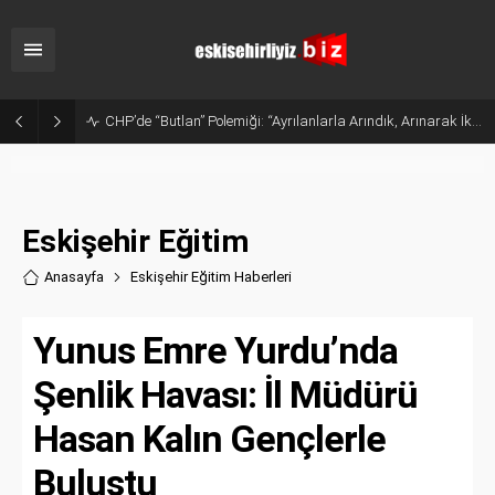
Sanayide Altyapı ve Temizlik Tepkisi: Gürhan Albayrak Küçük Sanayi Esnafını Ziyaret Etti
Eskişehir Eğitim
Anasayfa
Eskişehir Eğitim Haberler
i
Yunus Emre Yurdu’nda
Şenlik Havası: İl Müdürü
Hasan Kalın Gençlerle
Buluştu