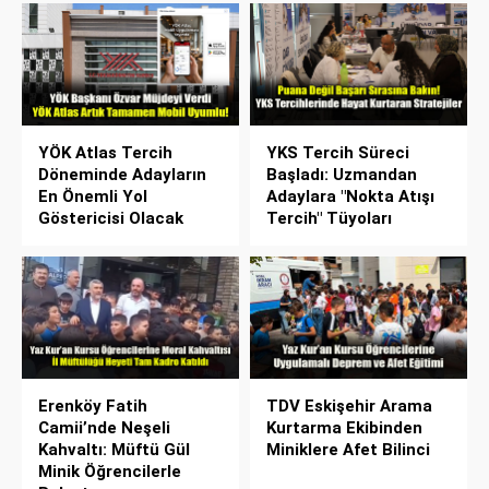
YÖK Atlas Tercih
YKS Tercih Süreci
Döneminde Adayların
Başladı: Uzmandan
En Önemli Yol
Adaylara "Nokta Atışı
Göstericisi Olacak
Tercih" Tüyoları
Erenköy Fatih
TDV Eskişehir Arama
Camii’nde Neşeli
Kurtarma Ekibinden
Kahvaltı: Müftü Gül
Miniklere Afet Bilinci
Minik Öğrencilerle