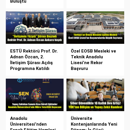
Buluştu
ESTÜ Rektörü Prof. Dr.
Özel EOSB Mesleki ve
Adnan Özcan, 2.
Teknik Anadolu
İletişim Şûrası Açılış
Lisesi’ne Rekor
Programına Katıldı
Başvuru
Anadolu
Üniversite
Üniversitesi’nden
Kontenjanlarında Yeni
Esnek Eğitim Hamlesi
Dönem: İş Gücü