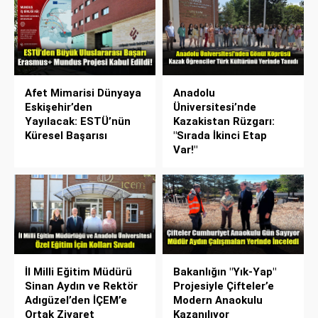
Afet Mimarisi Dünyaya
Anadolu
Eskişehir’den
Üniversitesi’nde
Yayılacak: ESTÜ’nün
Kazakistan Rüzgarı:
Küresel Başarısı
"Sırada İkinci Etap
Var!"
İl Milli Eğitim Müdürü
Bakanlığın "Yık-Yap"
Sinan Aydın ve Rektör
Projesiyle Çifteler’e
Adıgüzel’den İÇEM’e
Modern Anaokulu
Ortak Ziyaret
Kazanılıyor