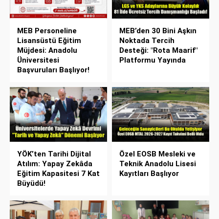
MEB Personeline
MEB’den 30 Bini Aşkın
Lisansüstü Eğitim
Noktada Tercih
Müjdesi: Anadolu
Desteği: "Rota Maarif"
Üniversitesi
Platformu Yayında
Başvuruları Başlıyor!
YÖK’ten Tarihi Dijital
Özel EOSB Mesleki ve
Atılım: Yapay Zekâda
Teknik Anadolu Lisesi
Eğitim Kapasitesi 7 Kat
Kayıtları Başlıyor
Büyüdü!