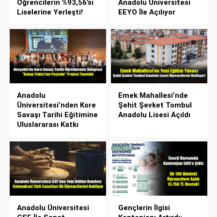
Öğrencilerin %93,56’sı
Anadolu Üniversitesi
Liselerine Yerleşti!
EEYO İle Açılıyor
Anadolu
Emek Mahallesi’nde
Üniversitesi’nden Kore
Şehit Şevket Tombul
Savaşı Tarihi Eğitimine
Anadolu Lisesi Açıldı
Uluslararası Katkı
Anadolu Üniversitesi
Gençlerin İlgisi