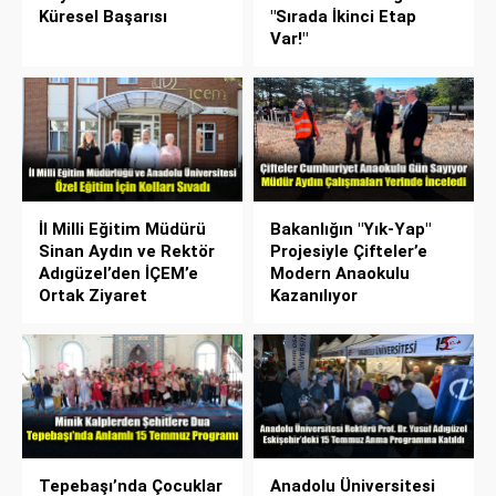
Küresel Başarısı
"Sırada İkinci Etap
Var!"
İl Milli Eğitim Müdürü
Bakanlığın "Yık-Yap"
Sinan Aydın ve Rektör
Projesiyle Çifteler’e
Adıgüzel’den İÇEM’e
Modern Anaokulu
Ortak Ziyaret
Kazanılıyor
Tepebaşı’nda Çocuklar
Anadolu Üniversitesi