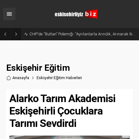
Sanayide Altyapı ve Temizlik Tepkisi: Gürhan Albayrak Küçük Sanayi Esnafını Ziyaret Etti
Eskişehir Eğitim
Anasayfa
Eskişehir Eğitim Haberler
i
Alarko Tarım Akademisi
Eskişehirli Çocuklara
Tarımı Sevdirdi