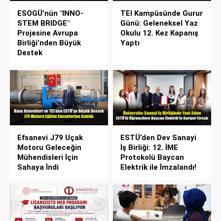
ESOGÜ’nün "INNO-
TEI Kampüsünde Gurur
STEM BRIDGE"
Günü: Geleneksel Yaz
Projesine Avrupa
Okulu 12. Kez Kapanış
Birliği’nden Büyük
Yaptı
Destek
Efsanevi J79 Uçak
ESTÜ’den Dev Sanayi
Motoru Geleceğin
İş Birliği: 12. İME
Mühendisleri İçin
Protokolü Baycan
Sahaya İndi
Elektrik ile İmzalandı!