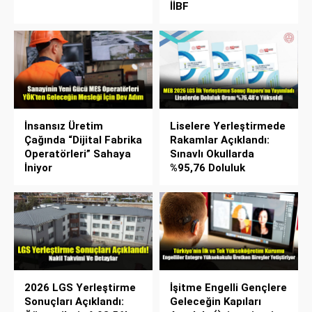
İİBF
İnsansız Üretim
Liselere Yerleştirmede
Çağında “Dijital Fabrika
Rakamlar Açıklandı:
Operatörleri” Sahaya
Sınavlı Okullarda
İniyor
%95,76 Doluluk
2026 LGS Yerleştirme
İşitme Engelli Gençlere
Sonuçları Açıklandı:
Geleceğin Kapıları