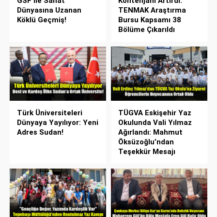
GSF İle Sanat
Kontenjanı Artırdı:
Dünyasına Uzanan
TENMAK Araştırma
Köklü Geçmiş!
Bursu Kapsamı 38
Bölüme Çıkarıldı
Türk Üniversiteleri
TÜGVA Eskişehir Yaz
Dünyaya Yayılıyor: Yeni
Okulunda Vali Yılmaz
Adres Sudan!
Ağırlandı: Mahmut
Öksüzoğlu’ndan
Teşekkür Mesajı