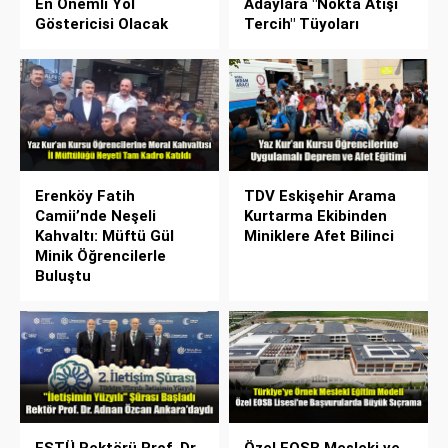
En Önemli Yol
Adaylara "Nokta Atışı
Göstericisi Olacak
Tercih" Tüyoları
Erenköy Fatih
TDV Eskişehir Arama
Camii’nde Neşeli
Kurtarma Ekibinden
Kahvaltı: Müftü Gül
Miniklere Afet Bilinci
Minik Öğrencilerle
Buluştu
ESTÜ Rektörü Prof. Dr.
Özel EOSB Mesleki ve