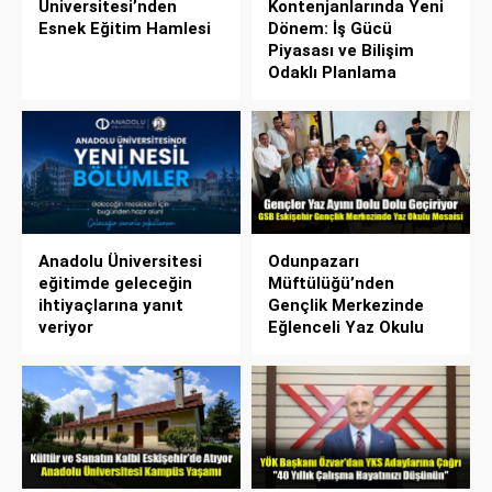
Üniversitesi’nden
Kontenjanlarında Yeni
Esnek Eğitim Hamlesi
Dönem: İş Gücü
Piyasası ve Bilişim
Odaklı Planlama
Anadolu Üniversitesi
Odunpazarı
eğitimde geleceğin
Müftülüğü’nden
ihtiyaçlarına yanıt
Gençlik Merkezinde
veriyor
Eğlenceli Yaz Okulu