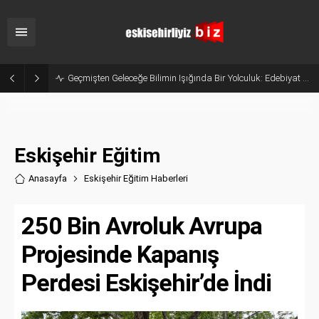
Geleceğin Hukukçuları Eskişehir’de Yetişiyor: Anadolu Üniversitesi Hukuk Fakültesi
Eskişehir Eğitim
Anasayfa
Eskişehir Eğitim Haberler
i
250 Bin Avroluk Avrupa
Projesinde Kapanış
Perdesi Eskişehir’de İndi