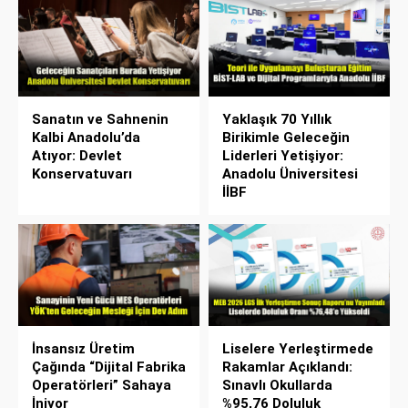
Sanatın ve Sahnenin
Yaklaşık 70 Yıllık
Kalbi Anadolu’da
Birikimle Geleceğin
Atıyor: Devlet
Liderleri Yetişiyor:
Konservatuvarı
Anadolu Üniversitesi
İİBF
İnsansız Üretim
Liselere Yerleştirmede
Çağında “Dijital Fabrika
Rakamlar Açıklandı:
Operatörleri” Sahaya
Sınavlı Okullarda
İniyor
%95,76 Doluluk