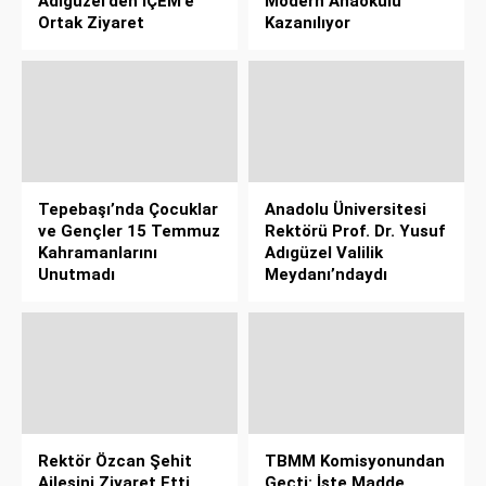
Adıgüzel’den İÇEM’e
Modern Anaokulu
Ortak Ziyaret
Kazanılıyor
Tepebaşı’nda Çocuklar
Anadolu Üniversitesi
ve Gençler 15 Temmuz
Rektörü Prof. Dr. Yusuf
Kahramanlarını
Adıgüzel Valilik
Unutmadı
Meydanı’ndaydı
Rektör Özcan Şehit
TBMM Komisyonundan
Ailesini Ziyaret Etti,
Geçti: İşte Madde