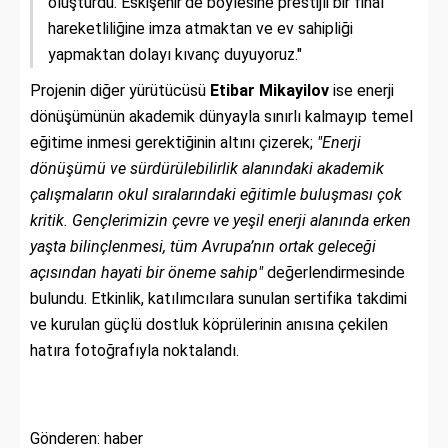
oluşturdu. Eskişehir’de böylesine prestijli bir final
hareketliliğine imza atmaktan ve ev sahipliği
yapmaktan dolayı kıvanç duyuyoruz."
Projenin diğer yürütücüsü
Etibar Mikayilov
ise enerji
dönüşümünün akademik dünyayla sınırlı kalmayıp temel
eğitime inmesi gerektiğinin altını çizerek;
"Enerji
dönüşümü ve sürdürülebilirlik alanındaki akademik
çalışmaların okul sıralarındaki eğitimle buluşması çok
kritik. Gençlerimizin çevre ve yeşil enerji alanında erken
yaşta bilinçlenmesi, tüm Avrupa’nın ortak geleceği
açısından hayati bir öneme sahip"
değerlendirmesinde
bulundu. Etkinlik, katılımcılara sunulan sertifika takdimi
ve kurulan güçlü dostluk köprülerinin anısına çekilen
hatıra fotoğrafıyla noktalandı.
Gönderen: haber