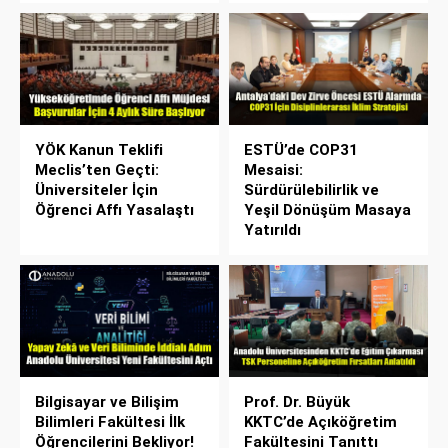
YÖK Kanun Teklifi
ESTÜ’de COP31
Meclis’ten Geçti:
Mesaisi:
Üniversiteler İçin
Sürdürülebilirlik ve
Öğrenci Affı Yasalaştı
Yeşil Dönüşüm Masaya
Yatırıldı
Bilgisayar ve Bilişim
Prof. Dr. Büyük
Bilimleri Fakültesi İlk
KKTC’de Açıköğretim
Öğrencilerini Bekliyor!
Fakültesini Tanıttı