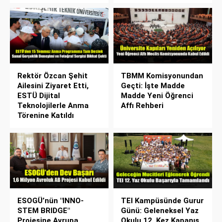
Rektör Özcan Şehit
TBMM Komisyonundan
Ailesini Ziyaret Etti,
Geçti: İşte Madde
ESTÜ Dijital
Madde Yeni Öğrenci
Teknolojilerle Anma
Affı Rehberi
Törenine Katıldı
ESOGÜ’nün "INNO-
TEI Kampüsünde Gurur
STEM BRIDGE"
Günü: Geleneksel Yaz
Projesine Avrupa
Okulu 12. Kez Kapanış