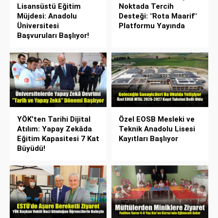
Lisansüstü Eğitim
Noktada Tercih
Müjdesi: Anadolu
Desteği: "Rota Maarif"
Üniversitesi
Platformu Yayında
Başvuruları Başlıyor!
YÖK’ten Tarihi Dijital
Özel EOSB Mesleki ve
Atılım: Yapay Zekâda
Teknik Anadolu Lisesi
Eğitim Kapasitesi 7 Kat
Kayıtları Başlıyor
Büyüdü!