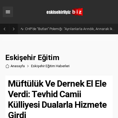
Sanayide Altyapı ve Temizlik Tepkisi: Gürhan Albayrak Küçük Sanayi Esnafını Ziyaret Etti
Eskişehir Eğitim
Anasayfa
Eskişehir Eğitim Haberler
i
Müftülük Ve Dernek El Ele
Verdi: Tevhid Camii
Külliyesi Dualarla Hizmete
Girdi