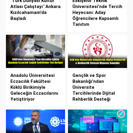
"Türk Dünyası Kültür
Eskişehir Teknik
Atlası Çalıştayı" Ankara
Üniversitesi’nde Tercih
Kızılcahamam’da
Heyecanı: Aday
Başladı
Öğrencilere Kapsamlı
Tanıtım
Anadolu Üniversitesi
Gençlik ve Spor
Eczacılık Fakültesi
Bakanlığı’ndan
Köklü Birikimiyle
Üniversite
Geleceğin Eczacılarını
Tercihlerinde Dijital
Yetiştiriyor
Rehberlik Desteği