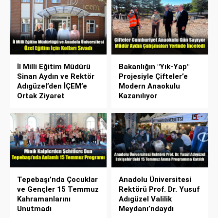
İl Milli Eğitim Müdürü
Bakanlığın "Yık-Yap"
Sinan Aydın ve Rektör
Projesiyle Çifteler’e
Adıgüzel’den İÇEM’e
Modern Anaokulu
Ortak Ziyaret
Kazanılıyor
Tepebaşı’nda Çocuklar
Anadolu Üniversitesi
ve Gençler 15 Temmuz
Rektörü Prof. Dr. Yusuf
Kahramanlarını
Adıgüzel Valilik
Unutmadı
Meydanı’ndaydı