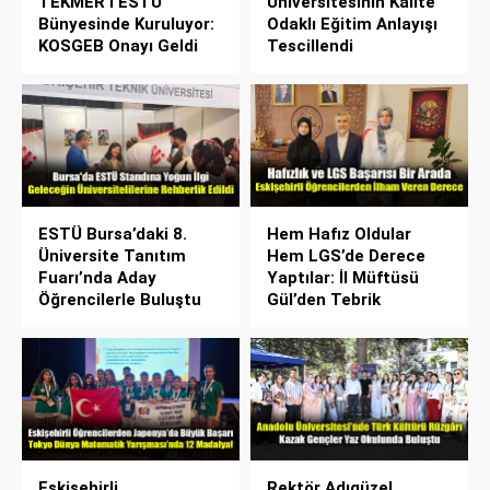
TEKMER’i ESTÜ
Üniversitesinin Kalite
Bünyesinde Kuruluyor:
Odaklı Eğitim Anlayışı
KOSGEB Onayı Geldi
Tescillendi
ESTÜ Bursa’daki 8.
Hem Hafız Oldular
Üniversite Tanıtım
Hem LGS’de Derece
Fuarı’nda Aday
Yaptılar: İl Müftüsü
Öğrencilerle Buluştu
Gül’den Tebrik
Eskişehirli
Rektör Adıgüzel