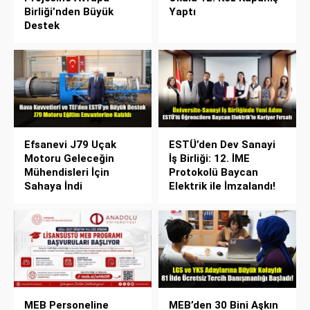
Birliği’nden Büyük
Yaptı
Destek
Efsanevi J79 Uçak
ESTÜ’den Dev Sanayi
Motoru Geleceğin
İş Birliği: 12. İME
Mühendisleri İçin
Protokolü Baycan
Sahaya İndi
Elektrik ile İmzalandı!
MEB Personeline
MEB’den 30 Bini Aşkın