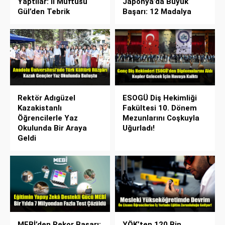
Yaptılar: İl Müftüsü
Japonya’da Büyük
Gül’den Tebrik
Başarı: 12 Madalya
Rektör Adıgüzel
ESOGÜ Diş Hekimliği
Kazakistanlı
Fakültesi 10. Dönem
Öğrencilerle Yaz
Mezunlarını Coşkuyla
Okulunda Bir Araya
Uğurladı!
Geldi
MEBİ’den Rekor Başarı:
YÖK’ten 120 Bin