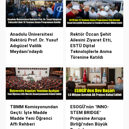
Anadolu Üniversitesi
Rektör Özcan Şehit
Rektörü Prof. Dr. Yusuf
Ailesini Ziyaret Etti,
Adıgüzel Valilik
ESTÜ Dijital
Meydanı’ndaydı
Teknolojilerle Anma
Törenine Katıldı
TBMM Komisyonundan
ESOGÜ’nün "INNO-
Geçti: İşte Madde
STEM BRIDGE"
Madde Yeni Öğrenci
Projesine Avrupa
Affı Rehberi
Birliği’nden Büyük