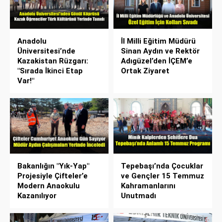
Anadolu
İl Milli Eğitim Müdürü
Üniversitesi’nde
Sinan Aydın ve Rektör
Kazakistan Rüzgarı:
Adıgüzel’den İÇEM’e
"Sırada İkinci Etap
Ortak Ziyaret
Var!"
Bakanlığın "Yık-Yap"
Tepebaşı’nda Çocuklar
Projesiyle Çifteler’e
ve Gençler 15 Temmuz
Modern Anaokulu
Kahramanlarını
Kazanılıyor
Unutmadı