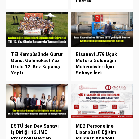
Destek
TEI Kampüsünde Gurur
Efsanevi J79 Uçak
Günü: Geleneksel Yaz
Motoru Geleceğin
Okulu 12. Kez Kapanış
Mühendisleri İçin
Yaptı
Sahaya İndi
ESTÜ’den Dev Sanayi
MEB Personeline
İş Birliği: 12. İME
Lisansüstü Eğitim
Protokolü Baycan
Müjdesi: Anadolu