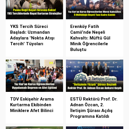
YKS Tercih Süreci
Erenköy Fatih
Başladı: Uzmandan
Camii’nde Neşeli
Adaylara "Nokta Atışı
Kahvaltı: Müftü Gül
Tercih" Tüyoları
Minik Öğrencilerle
Buluştu
TDV Eskişehir Arama
ESTÜ Rektörü Prof. Dr.
Kurtarma Ekibinden
Adnan Özcan, 2.
Miniklere Afet Bilinci
İletişim Şûrası Açılış
Programına Katıldı