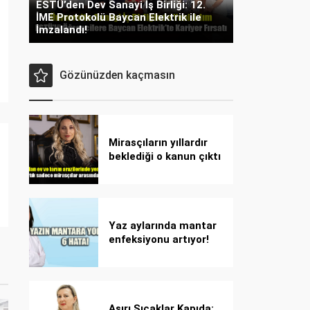
ESTÜ’den Dev Sanayi İş Birliği: 12.
İME Protokolü Baycan Elektrik ile
İmzalandı!
Gözünüzden kaçmasın
Mirasçıların yıllardır
beklediği o kanun çıktı
Yaz aylarında mantar
enfeksiyonu artıyor!
Dikkat! Kolay
bulaşıyor, hızla
yayılıyor!
Aşırı Sıcaklar Kapıda: