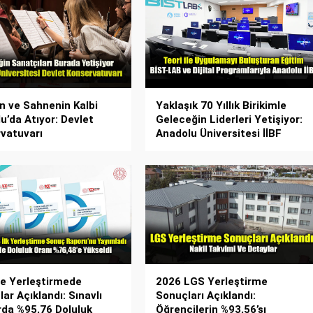
n ve Sahnenin Kalbi
Yaklaşık 70 Yıllık Birikimle
u’da Atıyor: Devlet
Geleceğin Liderleri Yetişiyor:
vatuvarı
Anadolu Üniversitesi İİBF
re Yerleştirmede
2026 LGS Yerleştirme
ar Açıklandı: Sınavlı
Sonuçları Açıklandı:
rda %95,76 Doluluk
Öğrencilerin %93,56’sı