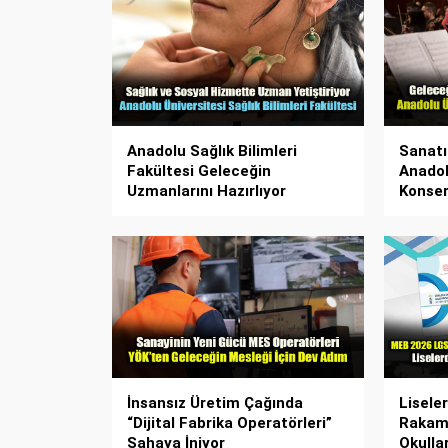
Anadolu Sağlık Bilimleri
Sanatı
Fakültesi Geleceğin
Anadol
Uzmanlarını Hazırlıyor
Konser
İnsansız Üretim Çağında
Lisele
“Dijital Fabrika Operatörleri”
Rakaml
Sahaya İniyor
Okulla