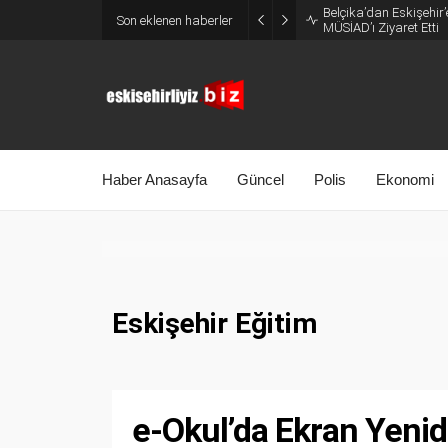
Belçika’dan Eskişehir’
Son eklenen haberler
MÜSİAD’ı Ziyaret Etti
Haber Anasayfa
Güncel
Polis
Ekonomi
Eskişehir Eğitim
e-Okul’da Ekran Yenid