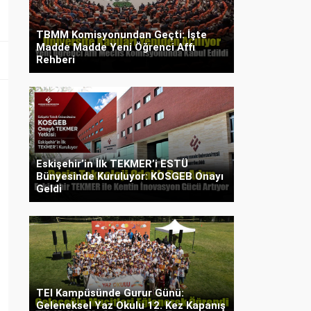
TBMM Komisyonundan Geçti: İşte
Madde Madde Yeni Öğrenci Affı
Rehberi
Eskişehir’in İlk TEKMER’i ESTÜ
Bünyesinde Kuruluyor: KOSGEB Onayı
Geldi
TEI Kampüsünde Gurur Günü:
Geleneksel Yaz Okulu 12. Kez Kapanış