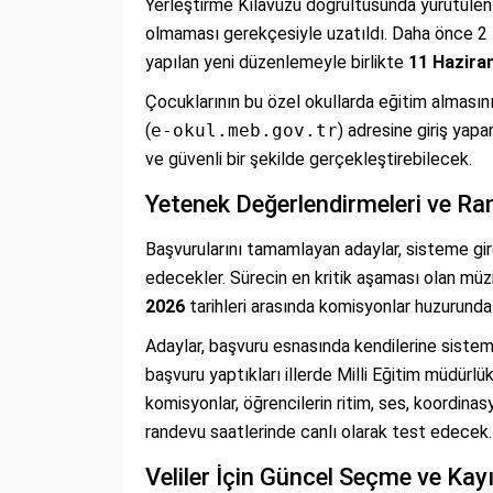
Yerleştirme Kılavuzu doğrultusunda yürütülen
olmaması gerekçesiyle uzatıldı. Daha önce 2 
yapılan yeni düzenlemeyle birlikte
11 Hazira
Çocuklarının bu özel okullarda eğitim almasını 
(
e-okul.meb.gov.tr
) adresine giriş yap
ve güvenli bir şekilde gerçekleştirebilecek.
Yetenek Değerlendirmeleri ve Ra
Başvurularını tamamlayan adaylar, sisteme gird
edecekler. Sürecin en kritik aşaması olan mü
2026
tarihleri arasında komisyonlar huzurunda
Adaylar, başvuru esnasında kendilerine sistem 
başvuru yaptıkları illerde Milli Eğitim müdürl
komisyonlar, öğrencilerin ritim, ses, koordinas
randevu saatlerinde canlı olarak test edecek.
Veliler İçin Güncel Seçme ve Kay