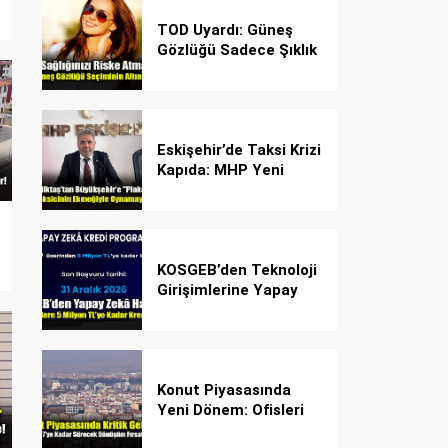
TOD Uyardı: Güneş
Gözlüğü Sadece Şıklık
Değil, Göz İçin Kalkan!
Eskişehir’de Taksi Krizi
Kapıda: MHP Yeni
Plaka Planına Karşı
Çözüm Önerdi
KOSGEB’den Teknoloji
Girişimlerine Yapay
Zekâ Kredi Programı
Konut Piyasasında
Yeni Dönem: Ofisleri
Konuta Dönüştürmek