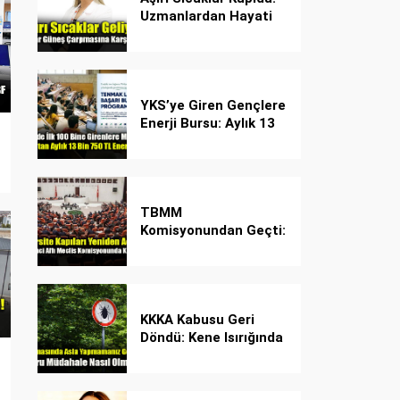
Uzmanlardan Hayati
Güneş Çarpması
Uyarısı!
YKS’ye Giren Gençlere
Enerji Bursu: Aylık 13
Bin 750 TL Başarı
Desteği!
TBMM
Komisyonundan Geçti:
İşte Madde Madde
Yeni Öğrenci Affı
Rehberi
KKKA Kabusu Geri
Döndü: Kene Isırığında
İlk Müdahale Hayat
Kurtarıyor!