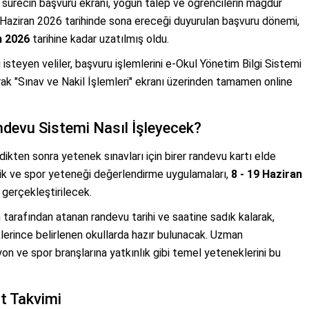
 sürecin başvuru ekranı, yoğun talep ve öğrencilerin mağdur
Haziran 2026 tarihinde sona ereceği duyurulan başvuru dönemi,
n 2026
tarihine kadar uzatılmış oldu.
isteyen veliler, başvuru işlemlerini e-Okul Yönetim Bilgi Sistemi
arak "Sınav ve Nakil İşlemleri" ekranı üzerinden tamamen online
ndevu Sistemi Nasıl İşleyecek?
ikten sonra yetenek sınavları için birer randevu kartı elde
zik ve spor yeteneği değerlendirme uygulamaları,
8 - 19 Haziran
 gerçekleştirilecek.
tarafından atanan randevu tarihi ve saatine sadık kalarak,
üklerince belirlenen okullarda hazır bulunacak. Uzman
yon ve spor branşlarına yatkınlık gibi temel yeteneklerini bu
ıt Takvimi