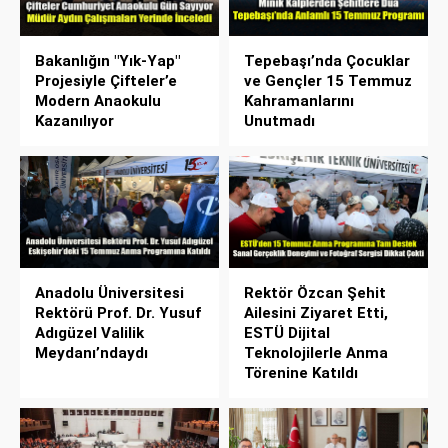
Bakanlığın "Yık-Yap"
Tepebaşı’nda Çocuklar
Projesiyle Çifteler’e
ve Gençler 15 Temmuz
Modern Anaokulu
Kahramanlarını
Kazanılıyor
Unutmadı
Anadolu Üniversitesi
Rektör Özcan Şehit
Rektörü Prof. Dr. Yusuf
Ailesini Ziyaret Etti,
Adıgüzel Valilik
ESTÜ Dijital
Meydanı’ndaydı
Teknolojilerle Anma
Törenine Katıldı