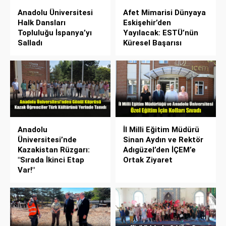
Anadolu Üniversitesi
Afet Mimarisi Dünyaya
Halk Dansları
Eskişehir’den
Topluluğu İspanya’yı
Yayılacak: ESTÜ’nün
Salladı
Küresel Başarısı
Anadolu
İl Milli Eğitim Müdürü
Üniversitesi’nde
Sinan Aydın ve Rektör
Kazakistan Rüzgarı:
Adıgüzel’den İÇEM’e
"Sırada İkinci Etap
Ortak Ziyaret
Var!"