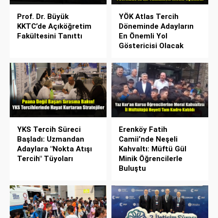
Prof. Dr. Büyük
YÖK Atlas Tercih
KKTC’de Açıköğretim
Döneminde Adayların
Fakültesini Tanıttı
En Önemli Yol
Göstericisi Olacak
YKS Tercih Süreci
Erenköy Fatih
Başladı: Uzmandan
Camii’nde Neşeli
Adaylara "Nokta Atışı
Kahvaltı: Müftü Gül
Tercih" Tüyoları
Minik Öğrencilerle
Buluştu