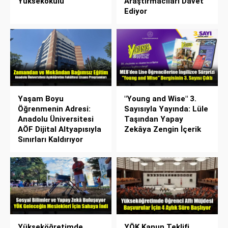
Yüksekokulu
Araştırmacıları Davet
Ediyor
Yaşam Boyu
"Young and Wise" 3.
Öğrenmenin Adresi:
Sayısıyla Yayında: Lüle
Anadolu Üniversitesi
Taşından Yapay
AÖF Dijital Altyapısıyla
Zekâya Zengin İçerik
Sınırları Kaldırıyor
Yükseköğretimde
YÖK Kanun Teklifi