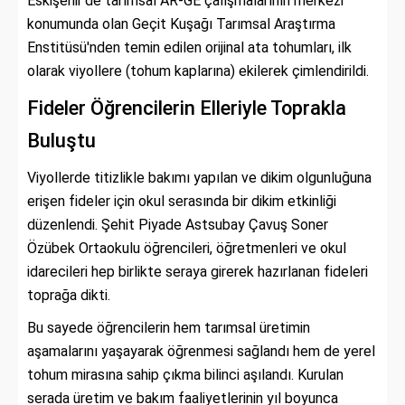
Eskişehir'de tarımsal AR-GE çalışmalarının merkezi
konumunda olan Geçit Kuşağı Tarımsal Araştırma
Enstitüsü'nden temin edilen orijinal ata tohumları, ilk
olarak viyollere (tohum kaplarına) ekilerek çimlendirildi.
Fideler Öğrencilerin Elleriyle Toprakla
Buluştu
Viyollerde titizlikle bakımı yapılan ve dikim olgunluğuna
erişen fideler için okul serasında bir dikim etkinliği
düzenlendi. Şehit Piyade Astsubay Çavuş Soner
Özübek Ortaokulu öğrencileri, öğretmenleri ve okul
idarecileri hep birlikte seraya girerek hazırlanan fideleri
toprağa dikti.
Bu sayede öğrencilerin hem tarımsal üretimin
aşamalarını yaşayarak öğrenmesi sağlandı hem de yerel
tohum mirasına sahip çıkma bilinci aşılandı. Kurulan
serada üretim ve bakım faaliyetlerinin yıl boyunca