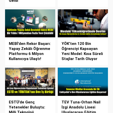
Geldi
MEBİ’den Rekor Başarı:
YÖK’ten 120 Bin
Yapay Zekâlı Öğrenme
Öğrenciyi Kapsayan
Platformu 6 Milyon
Yeni Model: Kısa Süreli
Kullanıcıya Ulaştı!
Stajlar Tarih Oluyor
ESTÜ’de Genç
TEV Tuna-Orhan Nail
Yetenekler Buluştu:
İzgi Anadolu Lisesi
Milli Teknoloji
Uluslararası Eğitim