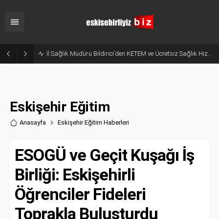
Hani Eskişehir Kaleydi? Yeni Parti’ye Geçişte Hesaplar Tutmadı!
Eskişehir Eğitim
Anasayfa
Eskişehir Eğitim Haberler
i
ESOGÜ ve Geçit Kuşağı İş
Birliği: Eskişehirli
Öğrenciler Fideleri
Toprakla Buluşturdu