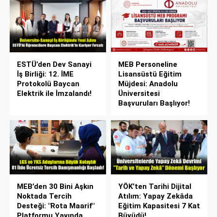
ESTÜ’den Dev Sanayi
MEB Personeline
İş Birliği: 12. İME
Lisansüstü Eğitim
Protokolü Baycan
Müjdesi: Anadolu
Elektrik ile İmzalandı!
Üniversitesi
Başvuruları Başlıyor!
MEB’den 30 Bini Aşkın
YÖK’ten Tarihi Dijital
Noktada Tercih
Atılım: Yapay Zekâda
Desteği: "Rota Maarif"
Eğitim Kapasitesi 7 Kat
Platformu Yayında
Büyüdü!