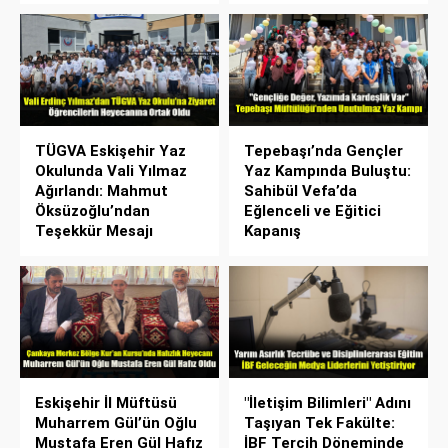
TÜGVA Eskişehir Yaz
Tepebaşı’nda Gençler
Okulunda Vali Yılmaz
Yaz Kampında Buluştu:
Ağırlandı: Mahmut
Sahibül Vefa’da
Öksüzoğlu’ndan
Eğlenceli ve Eğitici
Teşekkür Mesajı
Kapanış
Eskişehir İl Müftüsü
"İletişim Bilimleri" Adını
Muharrem Gül’ün Oğlu
Taşıyan Tek Fakülte:
Mustafa Eren Gül Hafız
İBF Tercih Döneminde