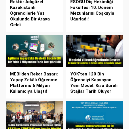
Rektör Adıgüzel
ESOGÜ Diş Hekimliği
Kazakistanlı
Fakültesi 10. Dönem
Öğrencilerle Yaz
Mezunlarını Coşkuyla
Okulunda Bir Araya
Uğurladı!
Geldi
MEBİ’den Rekor Başarı:
YÖK’ten 120 Bin
Yapay Zekâlı Öğrenme
Öğrenciyi Kapsayan
Platformu 6 Milyon
Yeni Model: Kısa Süreli
Kullanıcıya Ulaştı!
Stajlar Tarih Oluyor