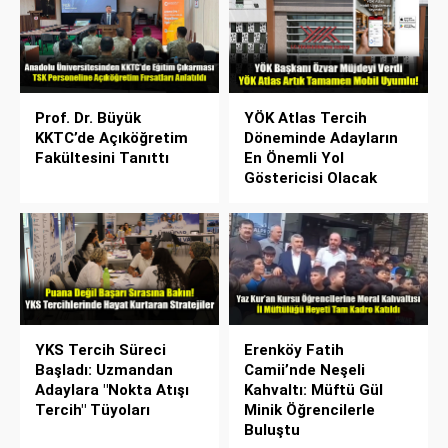
Prof. Dr. Büyük
YÖK Atlas Tercih
KKTC’de Açıköğretim
Döneminde Adayların
Fakültesini Tanıttı
En Önemli Yol
Göstericisi Olacak
YKS Tercih Süreci
Erenköy Fatih
Başladı: Uzmandan
Camii’nde Neşeli
Adaylara "Nokta Atışı
Kahvaltı: Müftü Gül
Tercih" Tüyoları
Minik Öğrencilerle
Buluştu