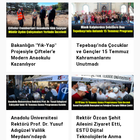
Bakanlığın "Yık-Yap"
Tepebaşı’nda Çocuklar
Projesiyle Çifteler’e
ve Gençler 15 Temmuz
Modern Anaokulu
Kahramanlarını
Kazanılıyor
Unutmadı
Anadolu Üniversitesi
Rektör Özcan Şehit
Rektörü Prof. Dr. Yusuf
Ailesini Ziyaret Etti,
Adıgüzel Valilik
ESTÜ Dijital
Meydanı’ndaydı
Teknolojilerle Anma