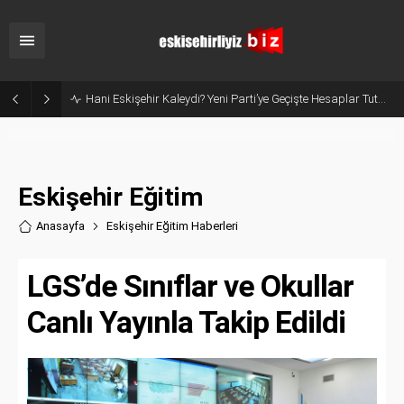
Dede Korkut Parkı’nda Paten Rüzgarı: Minik Sporcular Dengede Sınır Tanımıyor!
Eskişehir Eğitim
Anasayfa
Eskişehir Eğitim Haberler
i
LGS’de Sınıflar ve Okullar
Canlı Yayınla Takip Edildi