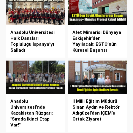
Anadolu Üniversitesi
Afet Mimarisi Dünyaya
Halk Dansları
Eskişehir’den
Topluluğu İspanya’yı
Yayılacak: ESTÜ’nün
Salladı
Küresel Başarısı
Anadolu
İl Milli Eğitim Müdürü
Üniversitesi’nde
Sinan Aydın ve Rektör
Kazakistan Rüzgarı:
Adıgüzel’den İÇEM’e
"Sırada İkinci Etap
Ortak Ziyaret
Var!"